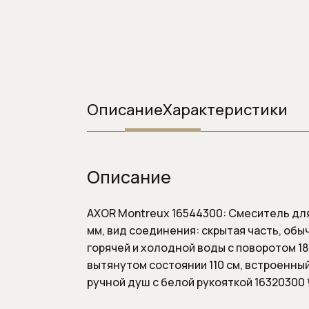
Системы инста
Смывные клавиш
Смывные клавиши
Описание
Характеристики
Описание
AXOR Montreux 16544300: Смеситель для 
мм, вид соединения: скрытая часть, обы
горячей и холодной воды с поворотом 18
вытянутом состоянии 110 см, встроенный 
ручной душ с белой рукояткой 16320300