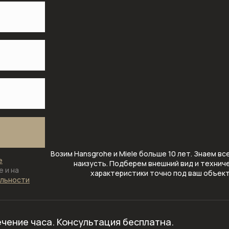
Возим Hansgrohe и Miele больше 10 лет. Знаем вс
е
наизусть. Подберем внешний вид и технич
 и на
характеристики точно под ваш объек
альности
ечение часа.
Консультация бесплатна.