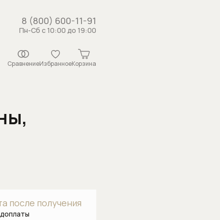
8 (800) 600-11-91
Пн-Сб с 10:00 до 19:00
Сравнение
Избранное
Корзина
ны,
истемы
рсунки
ши
 с держателем
душа
а после получения
каналы
едоплаты