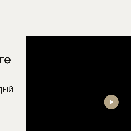
Напольные смесители для
раковины
Настенные смесители для
кухни
Настенные смесители для
раковины
Скрытые части смесителей
те
Смесители для биде
Смесители для ванны
Смесители для душа
дый
Смесители для кухни
Смесители для кухни с
выдвижным (вытяжным)
изливом
Смесители для кухни с
высоким изливом