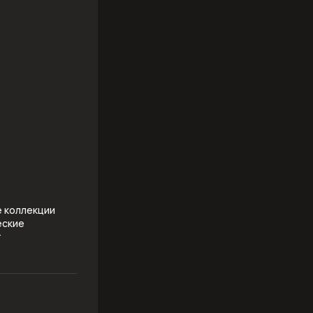
е коллекции
еские
т