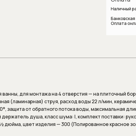
лляции
систем
комнаты
Наличный р
Шланги
и
Стаканы и держатели для
Банковская
зубных щеток
Оплата онл
Шланговые 
 для унитаза
Сантехника для
общественных мест и
медицинских учреждений
Смесители
Автоматические смесители
Бесконтактные смесители для
раковины
Высокие смесители для
ванны, для монтажа на 4 отверстия — на плиточный борт
раковины
чная (ламинарная) струя, расход воды 22 л/мин, керамич
Гигиенические души
0°, защита от обратного потока воды, максимальная дли
держатель душа, класс шума: I, комплект поставки: руко
Изливы
 ½ дюйма, цвет изделия — 300 (Полированное красное зо
Напольные смесители для
ванны