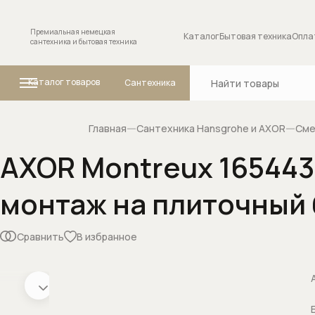
Премиальная немецкая
Каталог
Бытовая техника
Опла
сантехника и бытовая техника
Каталог товаров
Сантехника
Главная
Сантехника Hansgrohe и AXOR
Сме
AXOR Montreux 165443
Ванны
Комплектующие
монтаж на плиточный
сантехники
Внутренние меха
Сравнить
В избранное
переключателя (
положений
Запорные вентил
Изливы для смес