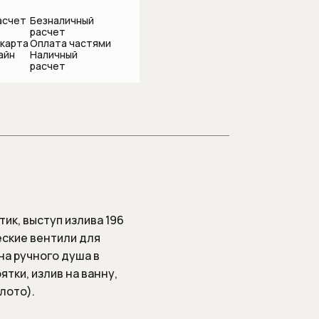
асчет
Безналичный
расчет
 карта
Оплата частями
айн
Наличный
подсоединения
расчет
ик, выступ излива 196
еские вентили для
на ручного душа в
ятки, излив на ванну,
лото).