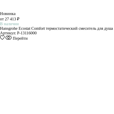
Новинка
от 27 413 ₽
В наличии
Hansgrohe Ecostat Comfort термостатический смеситель для душа
Артикул:
P-13116000
Этот
Перейти
товар
имеет
несколько
вариаций.
Опции
можно
выбрать
на
странице
товара.