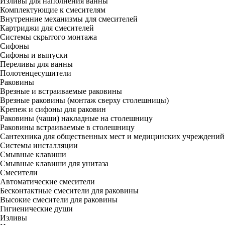
Изливы для наполнения ванны
Комплектующие к смесителям
Внутренние механизмы для смесителей
Картриджи для смесителей
Системы скрытого монтажа
Сифоны
Сифоны и выпуски
Переливы для ванны
Полотенцесушители
Раковины
Врезные и встраиваемые раковины
Врезные раковины (монтаж сверху столешницы)
Крепеж и сифоны для раковин
Раковины (чаши) накладные на столешницу
Раковины встраиваемые в столешницу
Сантехника для общественных мест и медицинских учреждений
Системы инсталляции
Смывные клавиши
Смывные клавиши для унитаза
Смесители
Автоматические смесители
Бесконтактные смесители для раковины
Высокие смесители для раковины
Гигиенические души
Изливы