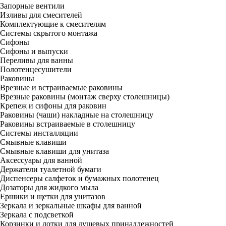
Запорные вентили
Изливы для смесителей
Комплектующие к смесителям
Системы скрытого монтажа
Сифоны
Сифоны и выпуски
Переливы для ванны
Полотенцесушители
Раковины
Врезные и встраиваемые раковины
Врезные раковины (монтаж сверху столешницы)
Крепеж и сифоны для раковин
Раковины (чаши) накладные на столешницу
Раковины встраиваемые в столешницу
Системы инсталляции
Смывные клавиши
Смывные клавиши для унитаза
Аксессуары для ванной
Держатели туалетной бумаги
Диспенсеры салфеток и бумажных полотенец
Дозаторы для жидкого мыла
Ершики и щетки для унитазов
Зеркала и зеркальные шкафы для ванной
Зеркала с подсветкой
Корзинки и лотки для душевых принадлежностей