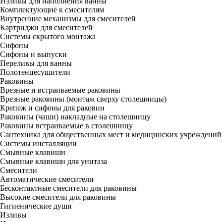
Изливы для наполнения ванны
Комплектующие к смесителям
Внутренние механизмы для смесителей
Картриджи для смесителей
Системы скрытого монтажа
Сифоны
Сифоны и выпуски
Переливы для ванны
Полотенцесушители
Раковины
Врезные и встраиваемые раковины
Врезные раковины (монтаж сверху столешницы)
Крепеж и сифоны для раковин
Раковины (чаши) накладные на столешницу
Раковины встраиваемые в столешницу
Сантехника для общественных мест и медицинских учреждений
Системы инсталляции
Смывные клавиши
Смывные клавиши для унитаза
Смесители
Автоматические смесители
Бесконтактные смесители для раковины
Высокие смесители для раковины
Гигиенические души
Изливы