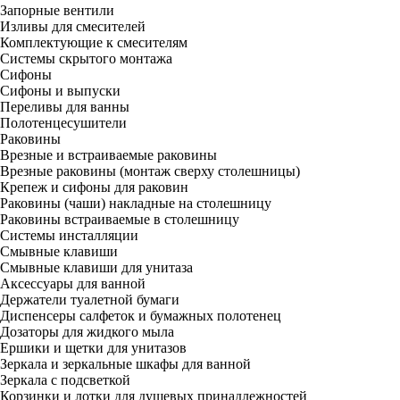
Запорные вентили
Изливы для смесителей
Комплектующие к смесителям
Системы скрытого монтажа
Сифоны
Сифоны и выпуски
Переливы для ванны
Полотенцесушители
Раковины
Врезные и встраиваемые раковины
Врезные раковины (монтаж сверху столешницы)
Крепеж и сифоны для раковин
Раковины (чаши) накладные на столешницу
Раковины встраиваемые в столешницу
Системы инсталляции
Смывные клавиши
Смывные клавиши для унитаза
Аксессуары для ванной
Держатели туалетной бумаги
Диспенсеры салфеток и бумажных полотенец
Дозаторы для жидкого мыла
Ершики и щетки для унитазов
Зеркала и зеркальные шкафы для ванной
Зеркала с подсветкой
Корзинки и лотки для душевых принадлежностей