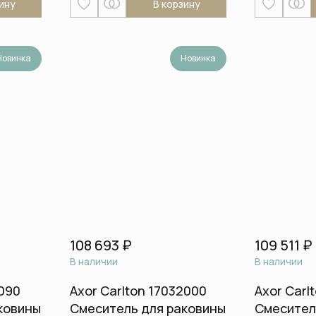
ину
В корзину
Смесители для раковины
Смесители для раковины на 2
(два) отверстия
Новинка
Новинка
Смесители для раковины на 3
(три) отверстия
Смесители для раковины с
гигиеническим душем
Смесители на борт ванны
Термостаты
108 693 ₽
109 511 ₽
В наличии
В наличии
0090
Axor Carlton 17032000
Axor Carl
ковины
Смеситель для раковины
Смесител