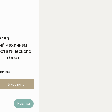
подсоединения
6180
ий механизм
остатического
я на борт
486180
В корзину
Новинка