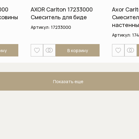
000
AXOR Carlton 17233000
Axor Carl
ковины
Смеситель для биде
Смесител
настенны
Артикул:
17233000
Артикул:
17
ину
В корзину
Показать еще