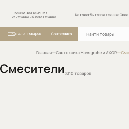
Премиальная немецкая
Каталог
Бытовая техника
Опла
сантехника и бытовая техника
Каталог товаров
Сантехника
Главная
Сантехника Hansgrohe и AXOR
Сме
Смесители
Ванны
3310 товаров
Комплектующие
сантехники
Внутренние меха
переключателя (
положений
Запорные вентил
Изливы для смес