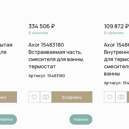
лляции
систем
комнаты
Шланги
и
Стаканы и держатели для
зубных щеток
Шланговые 
 для унитаза
334 506 ₽
109 872 ₽
Сантехника для
В наличии
В наличии
общественных мест и
медицинских учреждений
рытая
Axor 15483180
Axor 1548
Смесители
для
Встраиваемая часть,
Внутренн
смесителя для ванны,
для терм
Автоматические смесители
термостат
смесител
Бесконтактные смесители для
ванны
Артикул:
15483180
раковины
Артикул:
15
Высокие смесители для
раковины
ину
В корзину
Гигиенические души
Изливы
Напольные смесители для
Новинка
Новинка
ванны