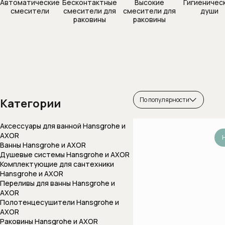
Автоматические
Бесконтактные
Высокие
Гигиеничес
Комплектующие к
смесители
смесители для
смесители для
души
раковины
раковины
Системы скрытог
Сифоны
Сифоны и выпуск
Переливы для 
Полотенцесуш
Раковины
По популярности
Категории
Врезные и встра
раковины
Аксессуары для ванной Hansgrohe и
AXOR
Врезные раковин
Ванны Hansgrohe и AXOR
сверху столешни
Душевые системы Hansgrohe и AXOR
Комплектующие для сантехники
Крепеж и сифоны 
Hansgrohe и AXOR
Раковины (чаши)
Переливы для ванны Hansgrohe и
на столешницу
AXOR
Полотенцесушители Hansgrohe и
Раковины встраи
AXOR
столешницу
Раковины Hansgrohe и AXOR