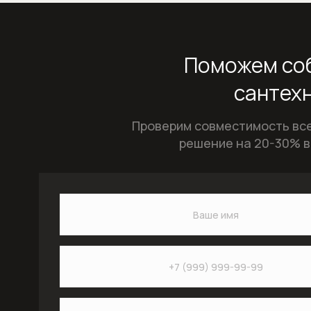
Поможем соб
сантехн
Проверим совместимость все
решение на 20-30% в