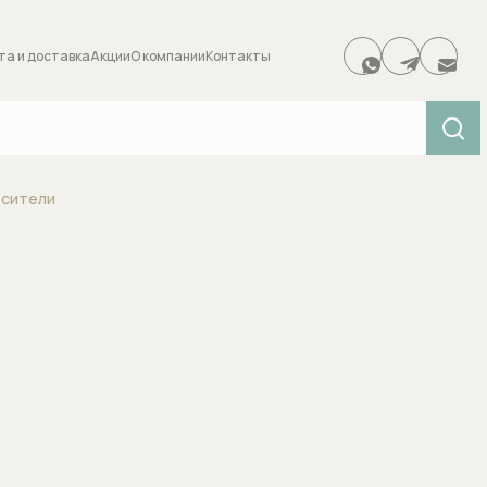
та и доставка
Акции
О компании
Контакты
0 товара
сители
Аксессуары для ванной
Душевые с
 для
Держатели туалетной бумаги
Боковые фо
Итого:
Диспенсеры салфеток и
Верхние ду
низмы для
бумажных полотенец
Вывод воды
дивертора)
Дозаторы для жидкого мыла
Держатели 
Ершики и щетки для унитазов
и
Диверторы
Зеркала и зеркальные шкафы
ителей
Дренажные 
для ванной