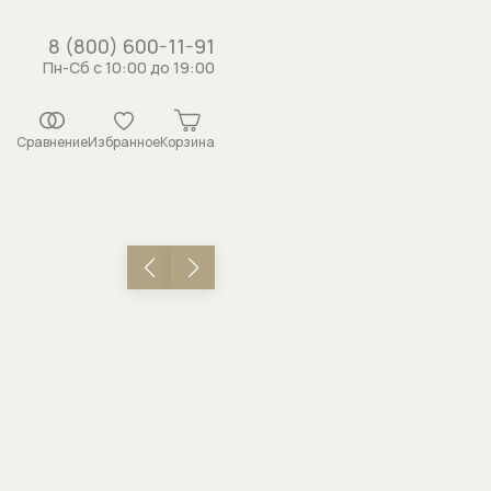
8 (800) 600-11-91
Пн-Сб с 10:00 до 19:00
Сравнение
Избранное
Корзина
истемы
рсунки
ши
 с держателем
душа
каналы