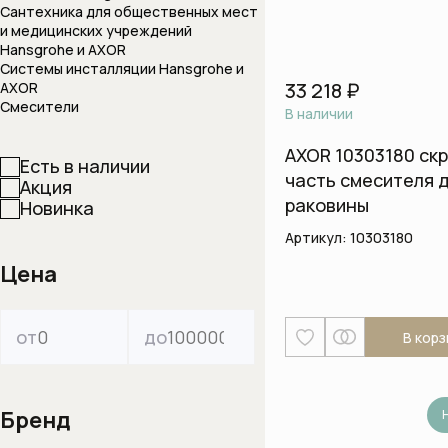
Системы инста
Сантехника для общественных мест
и медицинских учреждений
Hansgrohe и AXOR
Смывные клавиш
Системы инсталляции Hansgrohe и
Смывные клавиши
33 218 ₽
AXOR
Смесители
В наличии
AXOR 10303180 ск
Есть в наличии
часть смесителя 
Акция
раковины
Новинка
Артикул:
10303180
Цена
от
до
В корз
Бренд