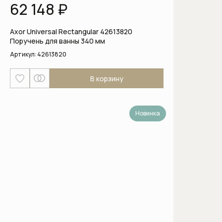
62 148 ₽
Отдельностоящие холодильники
Axor Universal Rectangular 42613820
Отдельностоящие холодильники-
Поручень для ванны 340 мм
морозильники
Артикул:
42613820
Пароварки
В корзину
Пароварки с СВЧ
Новинка
Подогреватели посуды
Полновстраиваемые
посудомоечные машины шириной 45
см
Полновстраиваемые
посудомоечные машины шириной 60
см