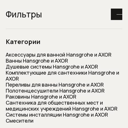
8 (800) 600-11-91
VTV
Фильтры
Пн-Сб с 10:00 до 19:00
Сантехника
Аксессуары для ванной
Категории
Держатели туалетной бумаги
Главная
Сантехника Hansgrohe и AXOR
Аксессуары дл
Аксессуары для ванной Hansgrohe и AXOR
Диспенсеры салфеток и бумажных
Ванны Hansgrohe и AXOR
полотенец
По популярности
Фильтр
Душевые системы Hansgrohe и AXOR
Комплектующие для сантехники Hansgrohe и
Дозаторы для жидкого мыла
AXOR
Переливы для ванны Hansgrohe и AXOR
Новинка
Ершики и щетки для унитазов
Полотенцесушители Hansgrohe и AXOR
Раковины Hansgrohe и AXOR
Зеркала и зеркальные шкафы для
Сантехника для общественных мест и
ванной
медицинских учреждений Hansgrohe и AXOR
Системы инсталляции Hansgrohe и AXOR
Смесители
Зеркала с подсветкой