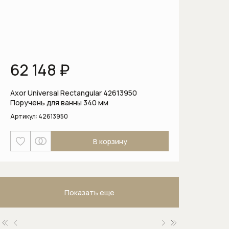
Посудомоечные машины
Пылесосы
Вертикальные беспроводные
62 148 ₽
пылесосы
Пылесосы серии Guard
Axor Universal Rectangular 42613950
Поручень для ванны 340 мм
Соло кофемашины
Артикул:
42613950
Стеклокерамические варочные
В корзину
панели
Стирально-сушильные машины
Показать еще
Стиральные машины
Стиральные машины с фронтальной