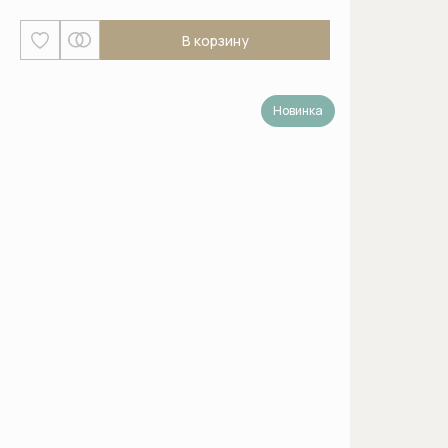
Кофемашины
В корзину
Микроволновые печи
Моющие и чистящие средства
Новинка
Моющие и чистящие средства для
кофемашин
Моющие и чистящие средства для
посудомоечных машин
Моющие и чистящие средства для
стиральных машин
Отдельностоящие морозильники
Отдельностоящие сушильные
машины