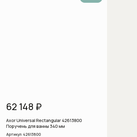
Вытяжки для кухни
Газовые варочные панели
Гладильные машины
Духовые шкафы
Духовые шкафы с функцией СВЧ
Духовые шкафы шириной 60 см
Духовые шкафы шириной 90 см
Индукционные варочные панели
62 148 ₽
Комби-пароварки
Axor Universal Rectangular 42613800
Поручень для ванны 340 мм
Компактные духовые шкафы
Артикул:
42613800