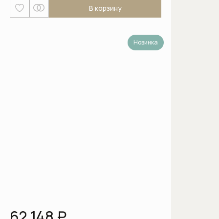
В корзину
Изливы
Напольные смесители для ванны
Новинка
Напольные смесители для раковины
Настенные смесители для кухни
Настенные смесители для раковины
Скрытые части смесителей
Смесители для биде
Смесители для ванны
Смесители для душа
Смесители для кухни
62 148 ₽