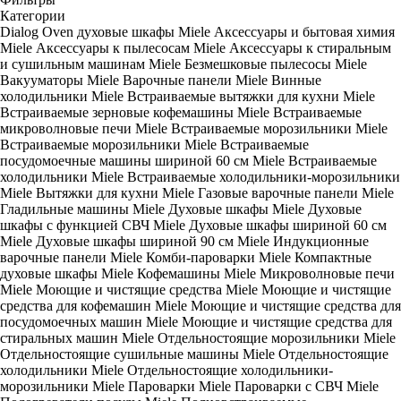
Категории
Dialog Oven духовые шкафы Miele
Аксессуары и бытовая химия
Miele
Аксессуары к пылесосам Miele
Аксессуары к стиральным
и сушильным машинам Miele
Безмешковые пылесосы Miele
Вакууматоры Miele
Варочные панели Miele
Винные
холодильники Miele
Встраиваемые вытяжки для кухни Miele
Встраиваемые зерновые кофемашины Miele
Встраиваемые
микроволновые печи Miele
Встраиваемые морозильники Miele
Встраиваемые морозильники Miele
Встраиваемые
посудомоечные машины шириной 60 см Miele
Встраиваемые
холодильники Miele
Встраиваемые холодильники-морозильники
Miele
Вытяжки для кухни Miele
Газовые варочные панели Miele
Гладильные машины Miele
Духовые шкафы Miele
Духовые
шкафы с функцией СВЧ Miele
Духовые шкафы шириной 60 см
Miele
Духовые шкафы шириной 90 см Miele
Индукционные
варочные панели Miele
Комби-пароварки Miele
Компактные
духовые шкафы Miele
Кофемашины Miele
Микроволновые печи
Miele
Моющие и чистящие средства Miele
Моющие и чистящие
средства для кофемашин Miele
Моющие и чистящие средства для
посудомоечных машин Miele
Моющие и чистящие средства для
стиральных машин Miele
Отдельностоящие морозильники Miele
Отдельностоящие сушильные машины Miele
Отдельностоящие
холодильники Miele
Отдельностоящие холодильники-
морозильники Miele
Пароварки Miele
Пароварки с СВЧ Miele