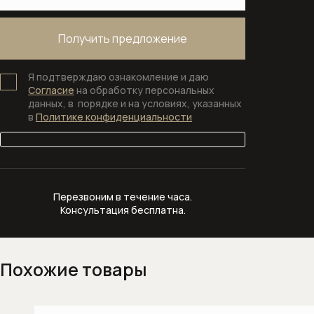
Переливы для ванны
Полотенцесушители
Я подтверждаю ознакомление и даю
Раковины
Согласие
на обработку персональных
данных, в порядке и на условиях, указанных
Врезные и встраиваемые раковины
в
Политике конфиденциальности
Врезные раковины (монтаж сверху
столешницы)
Крепеж и сифоны для раковин
Перезвоним в течение часа.
Консультация бесплатна.
Раковины (чаши) накладные на
столешницу
Похожие товары
Раковины встраиваемые в
столешницу