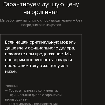
Гарантируем лучшую цену
Вытяжки для кухни
на оригинал
Газовые варочные панели
Мы работаем напрямую с производителями —
без
Гладильные машины
посредников и накруток
Духовые шкафы
Если нашли оригинальную модель
Духовые шкафы с функцией СВЧ
дешевле у официального дилера,
покажите нам предложение. Мы
Духовые шкафы шириной 60 см
проверим подлинность товара и
предложим такую же цену или
Духовые шкафы шириной 90 см
ниже.
Индукционные варочные панели
Условия:
Комби-пароварки
— Товар в наличии у конкурента;
— Официальный дилер с гарантией
Компактные духовые шкафы
производителя;
— Та же модель и комплектация.