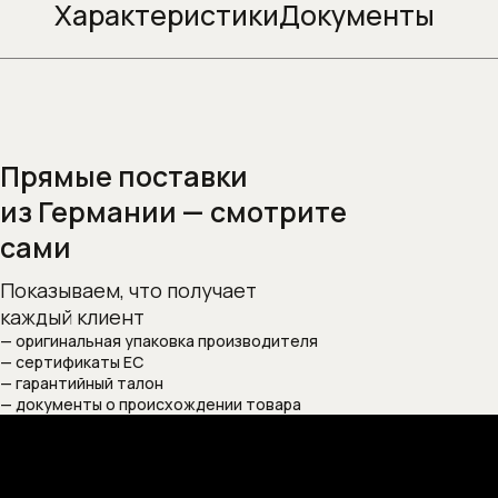
Характеристики
Документы
Душевой слив
Душевые гарнитуры
Душевые кронштейны (для верхнего
душа)
Прямые поставки
из Германии — смотрите
Душевые наборы (комплекты)
сами
Душевые панели
Показываем, что получает
Душевые панели и колонны
каждый клиент
— оригинальная упаковка производителя
— сертификаты ЕС
Душевые стойки
— гарантийный талон
— документы о происхождении товара
Душевые форсунки
Душевые шланги