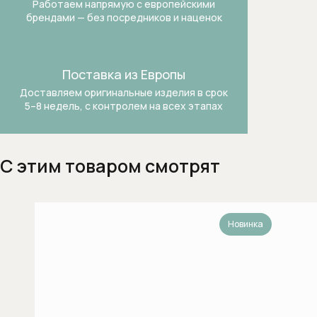
Работаем напрямую с европейскими
Термостаты
брендами —
без посредников и наценок
Бытовая техника
Dialog Oven духовые шкафы
Поставка из Европы
Доставляем оригинальные изделия в срок
Аксессуары и бытовая химия
5–8 недель, с контролем на всех этапах
Аксессуары к пылесосам
Аксессуары к стиральным и
С этим товаром смотрят
сушильным машинам
Безмешковые пылесосы
Новинка
Вакууматоры
Варочные панели
Винные холодильники