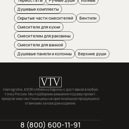
Термостаты
Ручные души
Изливы
Отдельностоящие холодильники
Душевые комплекты
Скрытые части смесителей
Вентили
Отдельностоящие холодильники-
Смесители для кухни
морозильники
Смесителим для раковины
Пароварки
Смесители для ванной
Душевые панели и колонны
Верхние души
Пароварки с СВЧ
Подогреватели посуды
VTV
Полновстраиваемые
посудомоечные машины шириной 45
Hansgrohe, AXOR и Miele из Европы с доставкой в любую
точку России. Мы подбираем решения под ваш проект,
см
предлагаем честные цены на оригинальную продукцию и
отвечаем за каждое изделие.
Полновстраиваемые
посудомоечные машины шириной 60
см
8 (800) 600-11-91