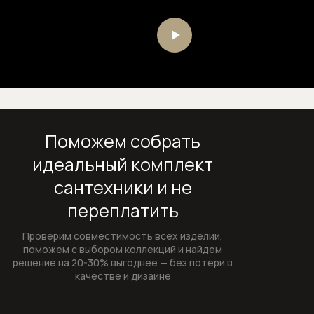
Душевые штанги
Подключение для душевого шланга
Ручные души
Скрытые части душевых систем
Шланги
Поможем собрать
идеальный комплект
Шланговые подсоединения
сантехники и не
Комплектующие для сантехники
переплатить
Внутренние механизмы для
Проверим совместимость всех изделий,
переключателя (дивертора)
поможем с выбором коллекций и найдем
решение на 20-30% выгоднее — без потери в
положений
качестве и дизайне
Запорные вентили