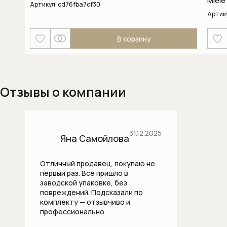
Miele
Артикул:
cd76fba7cf30
Изливы
Артик
Напольные смесители для ванны
В корзину
Напольные смесители для раковины
Настенные смесители для кухни
Отзывы о компании
Настенные смесители для раковины
Скрытые части смесителей
31.12.2025
Яна Самойлова
Смесители для биде
Отличный продавец, покупаю не
Смесители для ванны
первый раз. Всё пришло в
заводской упаковке, без
повреждений. Подсказали по
Смесители для душа
комплекту — отзывчиво и
профессионально.
Смесители для кухни