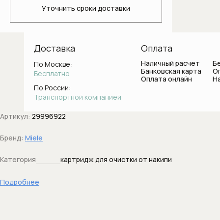
Светильники для ванной комнаты
Уточнить сроки доставки
Стаканы и держатели для зубных
щеток
Доставка
Оплата
Ванны
Наличный расчет
Б
По Москве:
Банковская карта
О
Бесплатно
Оплата онлайн
Н
Душевые системы
По России:
Транспортной компанией
Боковые форсунки
Артикул:
29996922
Верхние души
Бренд:
Miele
Вывод воды с держателем
Категория
картридж для очистки от накипи
Держатели душа
Подробнее
Диверторы
Дренажные каналы