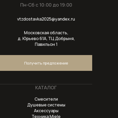
Пн-Сб с 10:00 до 19:00
Посудомоечные машины
Пылесосы
vtzdostavka2025@yandex.ru
Вертикальные беспроводные
Московская область,
пылесосы
д. Юрьево 61А, ТЦ Добрыня,
Павильон 1
Пылесосы серии Guard
Соло кофемашины
Получить предложение
Стеклокерамические варочные
панели
КАТАЛОГ
Стирально-сушильные машины
Смесители
Стиральные машины
Душевые системы
Аксессуары
Стиральные машины с фронтальной
Техника Miele