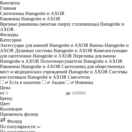
Контакты
Главная
Сантехника Hansgrohe и AXOR
Раковины Hansgrohe и AXOR
Врезные раковины (монтаж сверху столешницы) Hansgrohe и
AXOR
Фильтры
Категории
Аксессуары для ванной Hansgrohe и AXOR
Ванны Hansgrohe и
AXOR
Душевые системы Hansgrohe и AXOR
Комплектующие
для сантехники Hansgrohe и AXOR
Переливы для ванны
Hansgrohe и AXOR
Полотенцесушители Hansgrohe и AXOR
Раковины Hansgrohe и AXOR
Сантехника для общественных
мест и медицинских учреждений Hansgrohe и AXOR
Системы
инсталляции Hansgrohe и AXOR
Смесители
Есть в наличии
Акция
Новинка
Цена
от
до
Бренд
Цвет
Коллекции
Применить фильтр
Фильтр
По популярности
По популярности