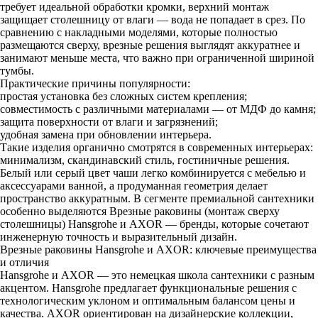
требует идеальной обработки кромки, верхний монтаж
защищает столешницу от влаги — вода не попадает в срез. По
сравнению с накладными моделями, которые полностью
размещаются сверху, врезные решения выглядят аккуратнее и
занимают меньше места, что важно при ограниченной шириной
тумбы.
Практические причины популярности:
простая установка без сложных систем крепления;
совместимость с различными материалами — от МДФ до камня;
защита поверхности от влаги и загрязнений;
удобная замена при обновлении интерьера.
Такие изделия органично смотрятся в современных интерьерах:
минимализм, скандинавский стиль, гостиничные решения.
Белый или серый цвет чаши легко комбинируется с мебелью и
аксессуарами ванной, а продуманная геометрия делает
пространство аккуратным. В сегменте премиальной сантехники
особенно выделяются Врезные раковины (монтаж сверху
столешницы) Hansgrohe и AXOR — бренды, которые сочетают
инженерную точность и выразительный дизайн.
Врезные раковины Hansgrohe и AXOR: ключевые преимущества
и отличия
Hansgrohe и AXOR — это немецкая школа сантехники с разным
акцентом. Hansgrohe предлагает функциональные решения с
технологическим уклоном и оптимальным балансом цены и
качества. AXOR ориентирован на дизайнерские коллекции,