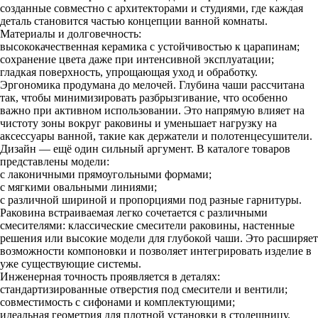
созданные совместно с архитекторами и студиями, где каждая
деталь становится частью концепции ванной комнаты.
Материалы и долговечность:
высококачественная керамика с устойчивостью к царапинам;
сохранение цвета даже при интенсивной эксплуатации;
гладкая поверхность, упрощающая уход и обработку.
Эргономика продумана до мелочей. Глубина чаши рассчитана
так, чтобы минимизировать разбрызгивание, что особенно
важно при активном использовании. Это напрямую влияет на
чистоту зоны вокруг раковины и уменьшает нагрузку на
аксессуары ванной, такие как держатели и полотенцесушители.
Дизайн — ещё один сильный аргумент. В каталоге товаров
представлены модели:
с лаконичными прямоугольными формами;
с мягкими овальными линиями;
с различной шириной и пропорциями под разные гарнитуры.
Раковина встраиваемая легко сочетается с различными
смесителями: классические смесители раковины, настенные
решения или высокие модели для глубокой чаши. Это расширяет
возможности компоновки и позволяет интегрировать изделие в
уже существующие системы.
Инженерная точность проявляется в деталях:
стандартизированные отверстия под смесители и вентили;
совместимость с сифонами и комплектующими;
идеальная геометрия для плотной установки в столешницу.