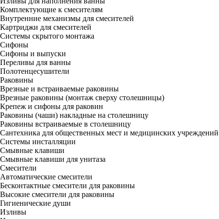
Изливы для наполнения ванны
Комплектующие к смесителям
Внутренние механизмы для смесителей
Картриджи для смесителей
Системы скрытого монтажа
Сифоны
Сифоны и выпуски
Переливы для ванны
Полотенцесушители
Раковины
Врезные и встраиваемые раковины
Врезные раковины (монтаж сверху столешницы)
Крепеж и сифоны для раковин
Раковины (чаши) накладные на столешницу
Раковины встраиваемые в столешницу
Сантехника для общественных мест и медицинских учреждений
Системы инсталляции
Смывные клавиши
Смывные клавиши для унитаза
Смесители
Автоматические смесители
Бесконтактные смесители для раковины
Высокие смесители для раковины
Гигиенические души
Изливы