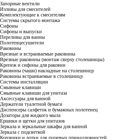
Запорные вентили
Изливы для смесителей
Комплектующие к смесителям
Системы скрытого монтажа
Сифоны
Сифоны и выпуски
Переливы для ванны
Полотенцесушители
Раковины
Врезные и встраиваемые раковины
Врезные раковины (монтаж сверху столешницы)
Крепеж и сифоны для раковин
Раковины (чаши) накладные на столешницу
Раковины встраиваемые в столешницу
Системы инсталляции
Смывные клавиши
Смывные клавиши для унитаза
Аксессуары для ванной
Держатели туалетной бумаги
Диспенсеры салфеток и бумажных полотенец
Дозаторы для жидкого мыла
Ершики и щетки для унитазов
Зеркала и зеркальные шкафы для ванной
Зеркала с подсветкой
Корзинки и лотки для душевых принадлежностей