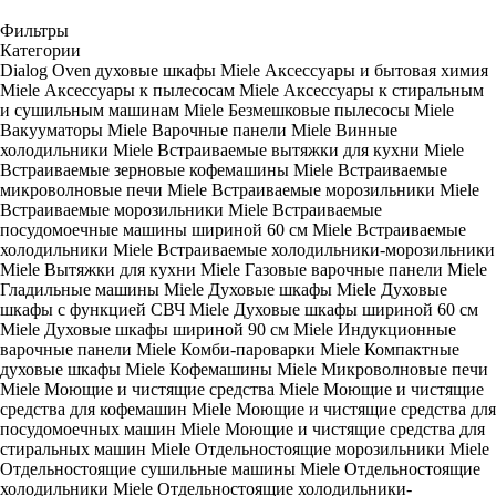
Фильтры
Категории
Dialog Oven духовые шкафы Miele
Аксессуары и бытовая химия
Miele
Аксессуары к пылесосам Miele
Аксессуары к стиральным
и сушильным машинам Miele
Безмешковые пылесосы Miele
Вакууматоры Miele
Варочные панели Miele
Винные
холодильники Miele
Встраиваемые вытяжки для кухни Miele
Встраиваемые зерновые кофемашины Miele
Встраиваемые
микроволновые печи Miele
Встраиваемые морозильники Miele
Встраиваемые морозильники Miele
Встраиваемые
посудомоечные машины шириной 60 см Miele
Встраиваемые
холодильники Miele
Встраиваемые холодильники-морозильники
Miele
Вытяжки для кухни Miele
Газовые варочные панели Miele
Гладильные машины Miele
Духовые шкафы Miele
Духовые
шкафы с функцией СВЧ Miele
Духовые шкафы шириной 60 см
Miele
Духовые шкафы шириной 90 см Miele
Индукционные
варочные панели Miele
Комби-пароварки Miele
Компактные
духовые шкафы Miele
Кофемашины Miele
Микроволновые печи
Miele
Моющие и чистящие средства Miele
Моющие и чистящие
средства для кофемашин Miele
Моющие и чистящие средства для
посудомоечных машин Miele
Моющие и чистящие средства для
стиральных машин Miele
Отдельностоящие морозильники Miele
Отдельностоящие сушильные машины Miele
Отдельностоящие
холодильники Miele
Отдельностоящие холодильники-