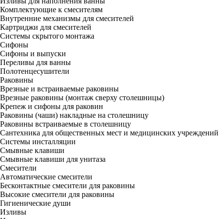
Изливы для наполнения ванны
Комплектующие к смесителям
Внутренние механизмы для смесителей
Картриджи для смесителей
Системы скрытого монтажа
Сифоны
Сифоны и выпуски
Переливы для ванны
Полотенцесушители
Раковины
Врезные и встраиваемые раковины
Врезные раковины (монтаж сверху столешницы)
Крепеж и сифоны для раковин
Раковины (чаши) накладные на столешницу
Раковины встраиваемые в столешницу
Сантехника для общественных мест и медицинских учреждений
Системы инсталляции
Смывные клавиши
Смывные клавиши для унитаза
Смесители
Автоматические смесители
Бесконтактные смесители для раковины
Высокие смесители для раковины
Гигиенические души
Изливы