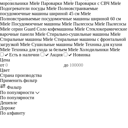
морозильники Miele
Пароварки Miele
Пароварки с СВЧ Miele
Подогреватели посуды Miele
Полновстраиваемые
посудомоечные машины шириной 45 см Miele
Полновстраиваемые посудомоечные машины шириной 60 см
Miele
Посудомоечные машины Miele
Пылесосы Miele
Пылесосы
Miele серии Guard
Соло кофемашины Miele
Стеклокерамические
варочные панели Miele
Стирально-сушильные машины Miele
Стиральные машины Miele
Стиральные машины с фронтальной
загрузкой Miele
Сушильные машины Miele
Техника для кухни
Miele
Техника для ухода за бельем Miele
Холодильники Miele
Есть в наличии
Акция
Новинка
Цена
от
до
Цвет
Страна производства
Применить фильтр
Фильтр
По популярности
По популярности
Дешевле
Дороже
По алфавиту