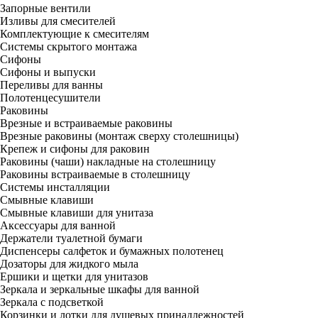
Запорные вентили
Изливы для смесителей
Комплектующие к смесителям
Системы скрытого монтажа
Сифоны
Сифоны и выпуски
Переливы для ванны
Полотенцесушители
Раковины
Врезные и встраиваемые раковины
Врезные раковины (монтаж сверху столешницы)
Крепеж и сифоны для раковин
Раковины (чаши) накладные на столешницу
Раковины встраиваемые в столешницу
Системы инсталляции
Смывные клавиши
Смывные клавиши для унитаза
Аксессуары для ванной
Держатели туалетной бумаги
Диспенсеры салфеток и бумажных полотенец
Дозаторы для жидкого мыла
Ершики и щетки для унитазов
Зеркала и зеркальные шкафы для ванной
Зеркала с подсветкой
Корзинки и лотки для душевых принадлежностей