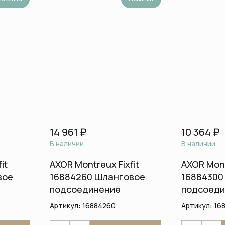
лляции
систем
комнаты
Шланги
и
Стаканы и держатели для
зубных щеток
Шланговые 
 для унитаза
Сантехника для
общественных мест и
медицинских учреждений
Смесители
Автоматические смесители
Бесконтактные смесители для
14 961 ₽
10 364 ₽
раковины
В наличии
В наличии
Высокие смесители для
раковины
it
AXOR Montreux Fixfit
AXOR Mont
вое
16884260 Шланговое
16884300
Гигиенические души
подсоединение
подсоеди
Изливы
Артикул:
16884260
Артикул:
16
Напольные смесители для
ванны