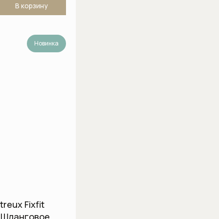
В корзину
Новинка
reux Fixfit
 Шланговое