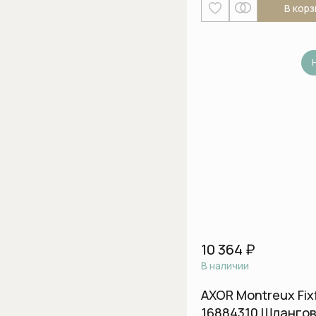
В корз
10 364 ₽
В наличии
AXOR Montreux Fixf
16884310 Шланго