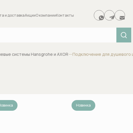
та и доставка
Акции
О компании
Контакты
0 товара
евые системы Hansgrohe и AXOR
Подключение для душевого 
Аксессуары для ванной
Душевые с
 для
Держатели туалетной бумаги
Боковые фо
Итого:
Диспенсеры салфеток и
Верхние ду
низмы для
бумажных полотенец
Вывод воды
дивертора)
Новинка
Дозаторы для жидкого мыла
Новинка
Держатели 
Ершики и щетки для унитазов
и
Диверторы
Зеркала и зеркальные шкафы
ителей
Дренажные 
для ванной