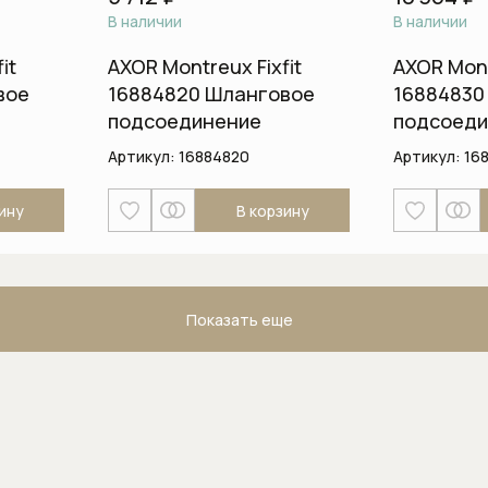
В наличии
В наличии
it
AXOR Montreux Fixfit
AXOR Mont
вое
16884820 Шланговое
16884830
подсоединение
подсоеди
Артикул:
16884820
Артикул:
16
ину
В корзину
Показать еще