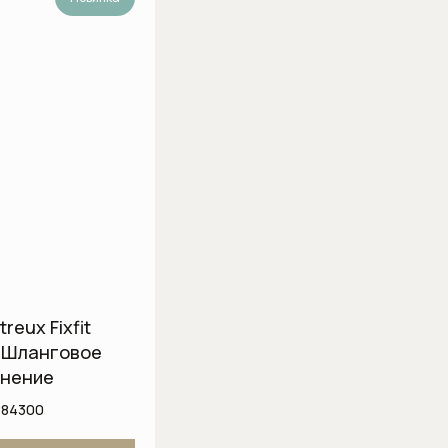
подсоединения
reux Fixfit
 Шланговое
нение
884300