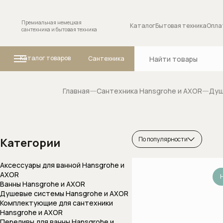
Премиальная немецкая
Каталог
Бытовая техника
Опла
сантехника и бытовая техника
Каталог товаров
Сантехника
Главная
Сантехника Hansgrohe и AXOR
Душ
Ванны
Комплектующие
сантехники
По популярности
Категории
Внутренние меха
Аксессуары для ванной Hansgrohe и
переключателя (
AXOR
положений
Ванны Hansgrohe и AXOR
Душевые системы Hansgrohe и AXOR
Запорные вентил
Комплектующие для сантехники
Hansgrohe и AXOR
Изливы для смес
Переливы для ванны Hansgrohe и