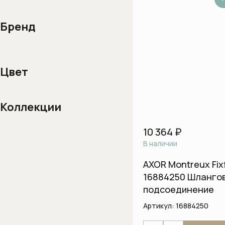
Системы инста
Бренд
Смывные клавиш
Смывные клавиши
Цвет
Коллекции
10 364 ₽
В наличии
AXOR Montreux Fixf
16884250 Шланго
подсоединение
Артикул:
16884250