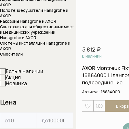
Комплектующие к
AXOR
Полотенцесушители Hansgrohe и
Системы скрытог
AXOR
Раковины Hansgrohe и AXOR
Сифоны
Сантехника для общественных мест
Сифоны и выпуск
и медицинских учреждений
Переливы для 
Hansgrohe и AXOR
Системы инсталляции Hansgrohe и
Полотенцесуш
5 812 ₽
AXOR
Раковины
Смесители
В наличии
Врезные и встра
AXOR Montreux Fixf
раковины
Есть в наличии
16884000 Шланго
Акция
Врезные раковин
подсоединение
Новинка
сверху столешни
Артикул:
16884000
Крепеж и сифоны 
Цена
Раковины (чаши)
В корз
на столешницу
Раковины встраи
от
до
столешницу