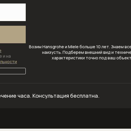
Возим Hansgrohe и Miele больше 10 лет. Знаем вс
е
наизусть. Подберем внешний вид и технич
 и на
характеристики точно под ваш объек
альности
ечение часа.
Консультация бесплатна.