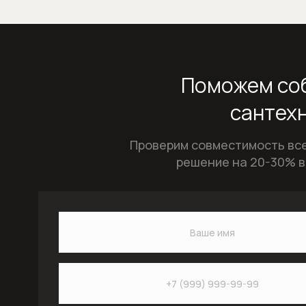
Поможем соб
сантехн
Проверим совместимость все
решение на 20-30% в