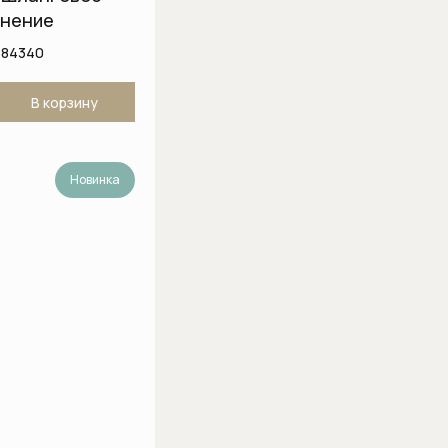
нение
884340
В корзину
Новинка