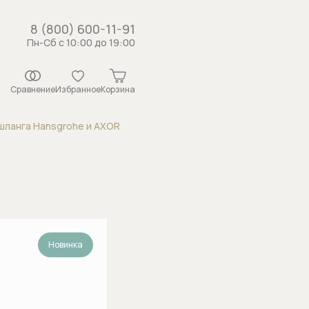
8 (800) 600-11-91
Пн-Сб с 10:00 до 19:00
Сравнение
Избранное
Корзина
шланга Hansgrohe и AXOR
истемы
рсунки
ши
 с держателем
Новинка
душа
каналы