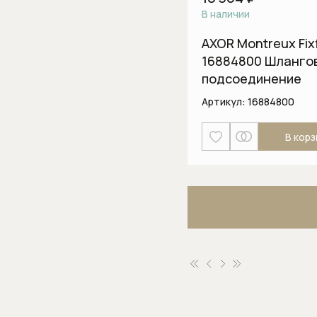
В наличии
AXOR Montreux Fixf
16884800 Шланго
подсоединение
Артикул:
16884800
В корз