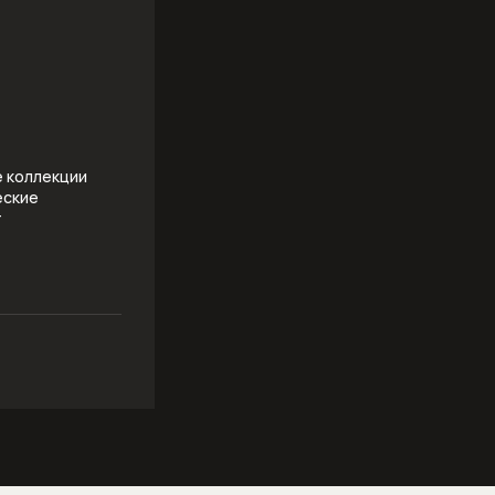
е коллекции
еские
т