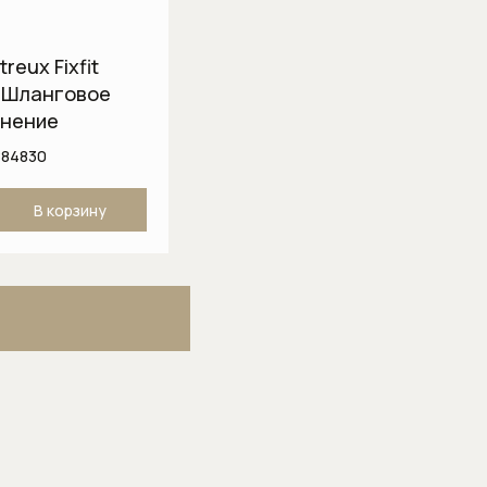
reux Fixfit
 Шланговое
нение
884830
В корзину