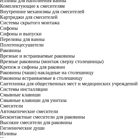
Изливы для наполнения ванны
Комплектующие к смесителям
Внутренние механизмы для смесителей
Картриджи для смесителей
Системы скрытого монтажа
Сифоны
Сифоны и выпуски
Переливы для ванны
Полотенцесушители
Раковины
Врезные и встраиваемые раковины
Врезные раковины (монтаж сверху столешницы)
Крепеж и сифоны для раковин
Раковины (чаши) накладные на столешницу
Раковины встраиваемые в столешницу
Сантехника для общественных мест и медицинских учреждений
Системы инсталляции
Смывные клавиши
Смывные клавиши для унитаза
Смесители
Автоматические смесители
Бесконтактные смесители для раковины
Высокие смесители для раковины
Гигиенические души
Изливы