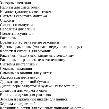
Запорные вентили
Изливы для смесителей
Комплектующие к смесителям
Системы скрытого монтажа
Сифоны
Сифоны и выпуски
Переливы для ванны
Полотенцесушители
Раковины
Врезные и встраиваемые раковины
Врезные раковины (монтаж сверху столешницы)
Крепеж и сифоны для раковин
Раковины (чаши) накладные на столешницу
Раковины встраиваемые в столешницу
Системы инсталляции
Смывные клавиши
Смывные клавиши для унитаза
Аксессуары для ванной
Держатели туалетной бумаги
Диспенсеры салфеток и бумажных полотенец
Дозаторы для жидкого мыла
Ершики и щетки для унитазов
Зеркала и зеркальные шкафы для ванной
Зеркала с подсветкой
Корзинки и лотки для душевых принадлежностей