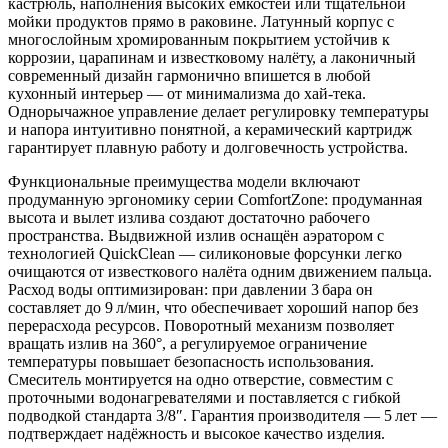
кастрюль, наполнения высоких ёмкостей или тщательной
мойки продуктов прямо в раковине. Латунный корпус с
многослойным хромированным покрытием устойчив к
коррозии, царапинам и известковому налёту, а лаконичный
современный дизайн гармонично впишется в любой
кухонный интерьер — от минимализма до хай‑тека.
Однорычажное управление делает регулировку температуры
и напора интуитивно понятной, а керамический картридж
гарантирует плавную работу и долговечность устройства.
Функциональные преимущества модели включают
продуманную эргономику серии ComfortZone: продуманная
высота и вылет излива создают достаточно рабочего
пространства. Выдвижной излив оснащён аэратором с
технологией QuickClean — силиконовые форсунки легко
очищаются от известкового налёта одним движением пальца.
Расход воды оптимизирован: при давлении 3 бара он
составляет до 9 л/мин, что обеспечивает хороший напор без
перерасхода ресурсов. Поворотный механизм позволяет
вращать излив на 360°, а регулируемое ограничение
температуры повышает безопасность использования.
Смеситель монтируется на одно отверстие, совместим с
проточными водонагревателями и поставляется с гибкой
подводкой стандарта 3/8″. Гарантия производителя — 5 лет —
подтверждает надёжность и высокое качество изделия.