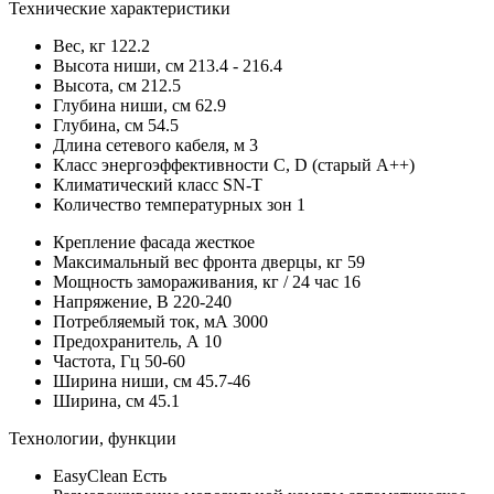
Технические характеристики
Вес, кг
122.2
Высота ниши, см
213.4 - 216.4
Высота, см
212.5
Глубина ниши, см
62.9
Глубина, см
54.5
Длина сетевого кабеля, м
3
Класс энергоэффективности
C, D (старый A++)
Климатический класс
SN-T
Количество температурных зон
1
Крепление фасада
жесткое
Максимальный вес фронта дверцы, кг
59
Мощность замораживания, кг / 24 час
16
Напряжение, В
220-240
Потребляемый ток, мА
3000
Предохранитель, А
10
Частота, Гц
50-60
Ширина ниши, см
45.7-46
Ширина, см
45.1
Технологии, функции
EasyClean
Есть