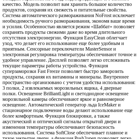
качество. Модель позволит вам хранить большое количество
продуктов, сохраняя их свежесть и питательные свойства.
Система автоматического размораживания NoFrost исключает
необходимость ручного размораживания, экономя ваше время
и усилия. Особенностью является режим «Шаббат» позволяет
сохранять продукты свежими даже во время длительного
отсутствия электроэнергии. Функция EasyClean облегчает
уход, что делает его использование еще более удобным и
приятным. Сенсорные переключатели MasterSensor и
электронная регулировка температуры обеспечивают точное и
удобное управление. Дисплей позволяет легко отслеживать
текущие параметры работы устройства. Функция
суперзаморозки Fast Freeze позволяет быстро заморозить
продукты, сохраняя их витамины и минералы. Внутреннее
пространство организовано с учетом удобства использования:
3 полки, 2 извлекаемых морозильных ящика, 4 дверные
полки. Освещение BrilliantLight и светодиодное освещение
морозильной камеры обеспечивают яркое и равномерное
освещение. Автоматический генератор льда IceMaker и
стационарное подключение воды делают использование еще
более комфортным. Функция блокировки, а также
акустический и оптический сигналы открытой двери и
изменения температуры обеспечивают безопасность
использования. Система SoftClose обеспечивает плавное и
тихое закрытие двери, а функция Push2open позволяет легко