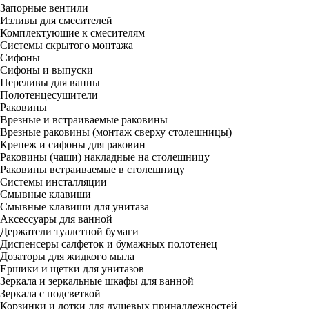
Запорные вентили
Изливы для смесителей
Комплектующие к смесителям
Системы скрытого монтажа
Сифоны
Сифоны и выпуски
Переливы для ванны
Полотенцесушители
Раковины
Врезные и встраиваемые раковины
Врезные раковины (монтаж сверху столешницы)
Крепеж и сифоны для раковин
Раковины (чаши) накладные на столешницу
Раковины встраиваемые в столешницу
Системы инсталляции
Смывные клавиши
Смывные клавиши для унитаза
Аксессуары для ванной
Держатели туалетной бумаги
Диспенсеры салфеток и бумажных полотенец
Дозаторы для жидкого мыла
Ершики и щетки для унитазов
Зеркала и зеркальные шкафы для ванной
Зеркала с подсветкой
Корзинки и лотки для душевых принадлежностей