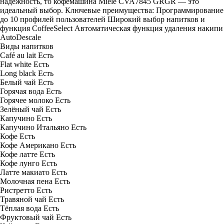
надежность, то кофемашина Miele CVA7845 GRGR — это
идеальный выбор. Ключевые преимущества: Программирование
до 10 профилей пользователей Широкий выбор напитков и
функция CoffeeSelect Автоматическая функция удаления накипи
AutoDescale
Виды напитков
Café au lait
Есть
Flat white
Есть
Long black
Есть
Белый чай
Есть
Горячая вода
Есть
Горячее молоко
Есть
Зелёный чай
Есть
Капучино
Есть
Капучино Итальяно
Есть
Кофе
Есть
Кофе Американо
Есть
Кофе латте
Есть
Кофе лунго
Есть
Латте макиато
Есть
Молочная пена
Есть
Ристретто
Есть
Травяной чай
Есть
Тёплая вода
Есть
Фруктовый чай
Есть