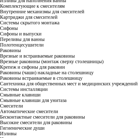
Изливы для наполнения ванны
Комплектующие к смесителям
Внутренние механизмы для смесителей
Картриджи для смесителей
Системы скрытого монтажа
Сифоны
Сифоны и выпуски
Переливы для ванны
Полотенцесушители
Раковины
Врезные и встраиваемые раковины
Врезные раковины (монтаж сверху столешницы)
Крепеж и сифоны для раковин
Раковины (чаши) накладные на столешницу
Раковины встраиваемые в столешницу
Сантехника для общественных мест и медицинских учреждений
Системы инсталляции
Смывные клавиши
Смывные клавиши для унитаза
Смесители
Автоматические смесители
Бесконтактные смесители для раковины
Высокие смесители для раковины
Гигиенические души
Изливы