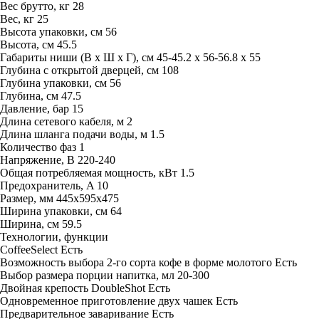
Вес брутто, кг
28
Вес, кг
25
Высота упаковки, см
56
Высота, см
45.5
Габариты ниши (В х Ш х Г), см
45-45.2 х 56-56.8 х 55
Глубина с открытой дверцей, см
108
Глубина упаковки, см
56
Глубина, см
47.5
Давление, бар
15
Длина сетевого кабеля, м
2
Длина шланга подачи воды, м
1.5
Количество фаз
1
Напряжение, В
220-240
Общая потребляемая мощность, кВт
1.5
Предохранитель, A
10
Размер, мм
445х595х475
Ширина упаковки, см
64
Ширина, см
59.5
Технологии, функции
CoffeeSelect
Есть
Возможность выбора 2-го сорта кофе в форме молотого
Есть
Выбор размера порции напитка, мл
20-300
Двойная крепость DoubleShot
Есть
Одновременное приготовление двух чашек
Есть
Предварительное заваривание
Есть