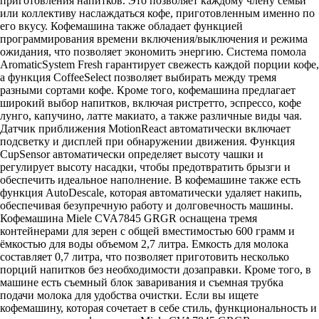
приготовления напитков. Это позволяет каждому члену семьи
или коллективу наслаждаться кофе, приготовленным именно по
его вкусу. Кофемашина также обладает функцией
программирования времени включения/выключения и режима
ожидания, что позволяет экономить энергию. Система помола
AromaticSystem Fresh гарантирует свежесть каждой порции кофе,
а функция CoffeeSelect позволяет выбирать между тремя
разными сортами кофе. Кроме того, кофемашина предлагает
широкий выбор напитков, включая ристретто, эспрессо, кофе
лунго, капучино, латте макиато, а также различные виды чая.
Датчик приближения MotionReact автоматически включает
подсветку и дисплей при обнаружении движения. Функция
CupSensor автоматически определяет высоту чашки и
регулирует высоту насадки, чтобы предотвратить брызги и
обеспечить идеальное наполнение. В кофемашине также есть
функция AutoDescale, которая автоматически удаляет накипь,
обеспечивая безупречную работу и долговечность машины.
Кофемашина Miele CVA7845 GRGR оснащена тремя
контейнерами для зерен с общей вместимостью 600 грамм и
ёмкостью для воды объемом 2,7 литра. Емкость для молока
составляет 0,7 литра, что позволяет приготовить несколько
порций напитков без необходимости дозаправки. Кроме того, в
машине есть съемный блок заваривания и съемная трубка
подачи молока для удобства очистки. Если вы ищете
кофемашину, которая сочетает в себе стиль, функциональность и