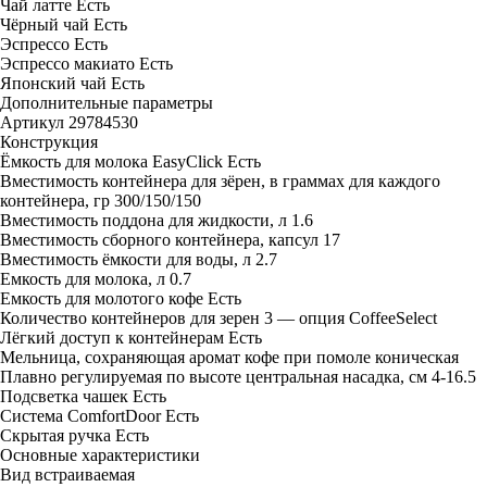
Чай латте
Есть
Чёрный чай
Есть
Эспрессо
Есть
Эспрессо макиато
Есть
Японский чай
Есть
Дополнительные параметры
Артикул
29784530
Конструкция
Ёмкость для молока EasyClick
Есть
Вместимость контейнера для зёрен, в граммах для каждого
контейнера, гр
300/150/150
Вместимость поддона для жидкости, л
1.6
Вместимость сборного контейнера, капсул
17
Вместимость ёмкости для воды, л
2.7
Емкость для молока, л
0.7
Емкость для молотого кофе
Есть
Количество контейнеров для зерен
3 — опция CoffeeSelect
Лёгкий доступ к контейнерам
Есть
Мельница, сохраняющая аромат кофе при помоле
коническая
Плавно регулируемая по высоте центральная насадка, см
4-16.5
Подсветка чашек
Есть
Система ComfortDoor
Есть
Скрытая ручка
Есть
Основные характеристики
Вид
встраиваемая