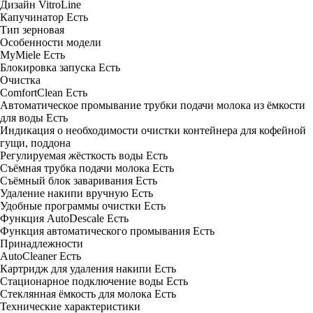
Дизайн
VitroLine
Капучинатор
Есть
Тип
зерновая
Особенности модели
MyMiele
Есть
Блокировка запуска
Есть
Очистка
ComfortClean
Есть
Автоматическое промывание трубки подачи молока из ёмкости
для воды
Есть
Индикация о необходимости очистки
контейнера для кофейной
гущи, поддона
Регулируемая жёсткость воды
Есть
Съёмная трубка подачи молока
Есть
Съёмный блок заваривания
Есть
Удаление накипи вручную
Есть
Удобные программы очистки
Есть
Функция AutoDescale
Есть
Функция автоматического промывания
Есть
Принадлежности
AutoCleaner
Есть
Картридж для удаления накипи
Есть
Стационарное подключение воды
Есть
Стеклянная ёмкость для молока
Есть
Технические характеристики