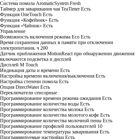
Система помола AromaticSystem
Fresh
Таймер для заваривания чая TeaTimer
Есть
Функция OneTouch
Есть
Функция «Кофейник»
Есть
Функция «Чайник»
Есть
Управление
Возможность включения режима Eco
Есть
Время сохранения данных в памяти при отключении
электропитания, ч
200
Датчик приближения MotionReact
при обнаружении движения
включаются подсветка и дисплей
Дисплей
M Touch
Индикация даты и времени
Есть
Настройка времени включения/выключения
Есть
Настройка степени помола
Есть
Опция DirectWater
Есть
Переключатели
сенсорные
Программирование времени режима ожидания
Есть
Программирование количества воды
Есть
Программирование количества молока
Есть
Программирование количества молотого кофе
Есть
Программирование количества молочной пены
Есть
Программирование профилей пользователей
10
Программирование температуры заваривания
Есть
Программируемые настройки
Есть