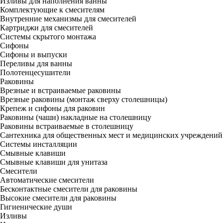
Изливы для наполнения ванны
Комплектующие к смесителям
Внутренние механизмы для смесителей
Картриджи для смесителей
Системы скрытого монтажа
Сифоны
Сифоны и выпуски
Переливы для ванны
Полотенцесушители
Раковины
Врезные и встраиваемые раковины
Врезные раковины (монтаж сверху столешницы)
Крепеж и сифоны для раковин
Раковины (чаши) накладные на столешницу
Раковины встраиваемые в столешницу
Сантехника для общественных мест и медицинских учреждений
Системы инсталляции
Смывные клавиши
Смывные клавиши для унитаза
Смесители
Автоматические смесители
Бесконтактные смесители для раковины
Высокие смесители для раковины
Гигиенические души
Изливы