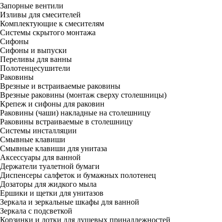
Запорные вентили
Изливы для смесителей
Комплектующие к смесителям
Системы скрытого монтажа
Сифоны
Сифоны и выпуски
Переливы для ванны
Полотенцесушители
Раковины
Врезные и встраиваемые раковины
Врезные раковины (монтаж сверху столешницы)
Крепеж и сифоны для раковин
Раковины (чаши) накладные на столешницу
Раковины встраиваемые в столешницу
Системы инсталляции
Смывные клавиши
Смывные клавиши для унитаза
Аксессуары для ванной
Держатели туалетной бумаги
Диспенсеры салфеток и бумажных полотенец
Дозаторы для жидкого мыла
Ершики и щетки для унитазов
Зеркала и зеркальные шкафы для ванной
Зеркала с подсветкой
Корзинки и лотки для душевых принадлежностей