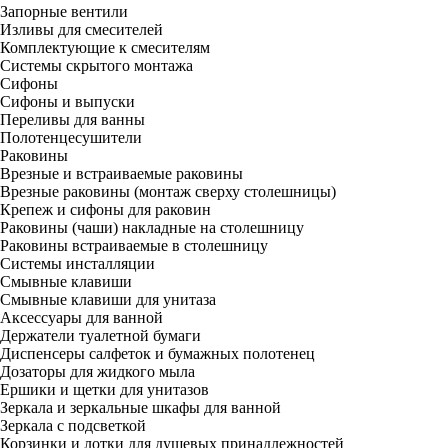
Запорные вентили
Изливы для смесителей
Комплектующие к смесителям
Системы скрытого монтажа
Сифоны
Сифоны и выпуски
Переливы для ванны
Полотенцесушители
Раковины
Врезные и встраиваемые раковины
Врезные раковины (монтаж сверху столешницы)
Крепеж и сифоны для раковин
Раковины (чаши) накладные на столешницу
Раковины встраиваемые в столешницу
Системы инсталляции
Смывные клавиши
Смывные клавиши для унитаза
Аксессуары для ванной
Держатели туалетной бумаги
Диспенсеры салфеток и бумажных полотенец
Дозаторы для жидкого мыла
Ершики и щетки для унитазов
Зеркала и зеркальные шкафы для ванной
Зеркала с подсветкой
Корзинки и лотки для душевых принадлежностей