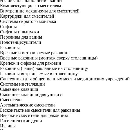
Изливы для наполнения ванны
Комплектующие к смесителям
Внутренние механизмы для смесителей
Картриджи для смесителей
Системы скрытого монтажа
Сифоны
Сифоны и выпуски
Переливы для ванны
Полотенцесушители
Раковины
Врезные и встраиваемые раковины
Врезные раковины (монтаж сверху столешницы)
Крепеж и сифоны для раковин
Раковины (чаши) накладные на столешницу
Раковины встраиваемые в столешницу
Сантехника для общественных мест и медицинских учреждений
Системы инсталляции
Смывные клавиши
Смывные клавиши для унитаза
Смесители
Автоматические смесители
Бесконтактные смесители для раковины
Высокие смесители для раковины
Гигиенические души
Изливы