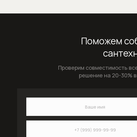
Поможем соб
сантехн
Проверим совместимость все
решение на 20-30% в