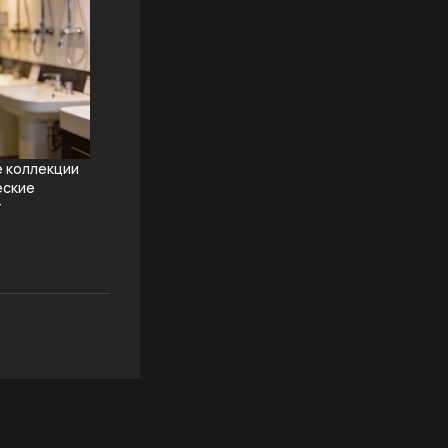
е коллекции
еские
т