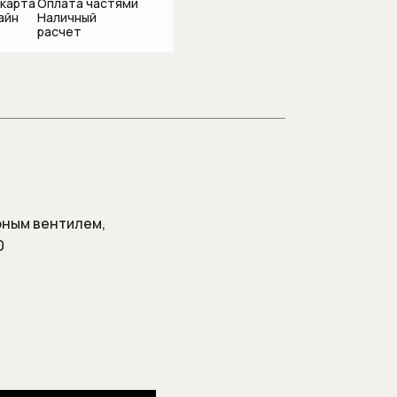
 карта
Оплата частями
айн
Наличный
расчет
подсоединения
орным вентилем,
0