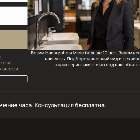
Возим Hansgrohe и Miele больше 10 лет. Знаем вс
е
наизусть. Подберем внешний вид и технич
 и на
характеристики точно под ваш объек
альности
ечение часа.
Консультация бесплатна.