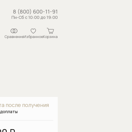
8 (800) 600-11-91
Пн-Сб с 10:00 до 19:00
Сравнение
Избранное
Корзина
истемы
рсунки
ши
 с держателем
а после получения
душа
едоплаты
каналы