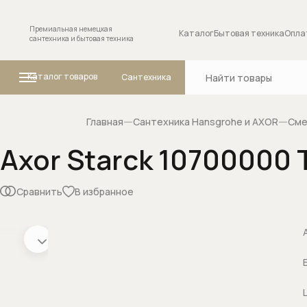
Премиальная немецкая
Каталог
Бытовая техника
Опла
сантехника и бытовая техника
Каталог товаров
Сантехника
Главная
Сантехника Hansgrohe и AXOR
Сме
Axor Starck 10700000
Ванны
Комплектующие
сантехники
Сравнить
В избранное
Внутренние меха
переключателя (
положений
Запорные вентил
Изливы для смес