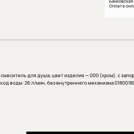
Банковская
лляции
систем
комнаты
Оплата онл
Шланги
и
Стаканы и держатели для
зубных щеток
Шланговые 
 для унитаза
Сантехника для
общественных мест и
медицинских учреждений
Смесители
Автоматические смесители
Бесконтактные смесители для
 смеситель для душа, цвет изделия — 000 (хром), с зап
раковины
ход воды: 26 л/мин, без внутреннего механизма 0180018
Высокие смесители для
раковины
Гигиенические души
Изливы
Напольные смесители для
ванны