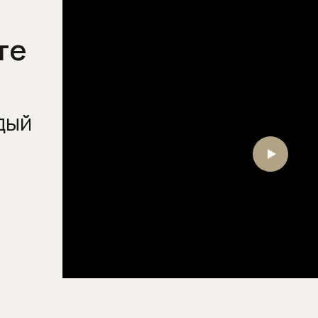
Напольные смесители для
раковины
те
Настенные смесители для
кухни
Настенные смесители для
раковины
дый
Скрытые части смесителей
Смесители для биде
Смесители для ванны
Смесители для душа
Смесители для кухни
Смесители для кухни с
выдвижным (вытяжным)
изливом
Смесители для кухни с
высоким изливом