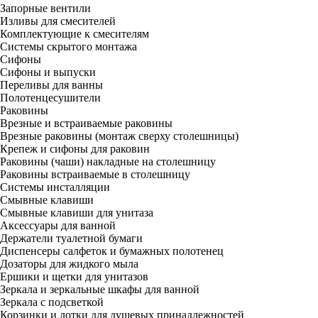
Запорные вентили
Изливы для смесителей
Комплектующие к смесителям
Системы скрытого монтажа
Сифоны
Сифоны и выпуски
Переливы для ванны
Полотенцесушители
Раковины
Врезные и встраиваемые раковины
Врезные раковины (монтаж сверху столешницы)
Крепеж и сифоны для раковин
Раковины (чаши) накладные на столешницу
Раковины встраиваемые в столешницу
Системы инсталляции
Смывные клавиши
Смывные клавиши для унитаза
Аксессуары для ванной
Держатели туалетной бумаги
Диспенсеры салфеток и бумажных полотенец
Дозаторы для жидкого мыла
Ершики и щетки для унитазов
Зеркала и зеркальные шкафы для ванной
Зеркала с подсветкой
Корзинки и лотки для душевых принадлежностей