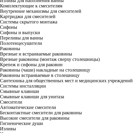
Изливы для наполнения ванны
Комплектующие к смесителям
Внутренние механизмы для смесителей
Картриджи для смесителей
Системы скрытого монтажа
Сифоны
Сифоны и выпуски
Переливы для ванны
Полотенцесушители
Раковины
Врезные и встраиваемые раковины
Врезные раковины (монтаж сверху столешницы)
Крепеж и сифоны для раковин
Раковины (чаши) накладные на столешницу
Раковины встраиваемые в столешницу
Сантехника для общественных мест и медицинских учреждений
Системы инсталляции
Смывные клавиши
Смывные клавиши для унитаза
Смесители
Автоматические смесители
Бесконтактные смесители для раковины
Высокие смесители для раковины
Гигиенические души
Изливы