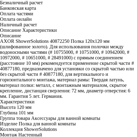
Безналичный расчет
Банковская карта
Оплата частями
Оплата онлайн
Наличный расчет
Описание
Характеристики
Описание
AXOR ShowerSolutions 40872250 Полка 120х120 мм
(шлифованное золото). Для использования полочки между
водоносными частями (# 10755000, # 10751000, # 10942000, #
10972000, # 10651000, # 28491000) с прямым соединением
(расстояние 10 мм) рекомендуется применение скрытой части #
40877180, предназначено для установки со скрытой частью или
без скрытой части # 40877180, для вертикального и
горизонтального монтажа, материал рамы: Твердая латунь,
материал полки: металл, с монтажным материалом, скрытое
крепление, дистанция сверления: 72 мм, диаметр отверстия: 6
мм. Гарантия 5 лет. Германия.
Характеристики
Высота
120 мм
Глубина
101 мм
Группа товара
Аксессуары для ванной комнаты
Изделие
Полка для ванной комнаты
Коллекция
ShowerSolutions
Монтаж
Настенный