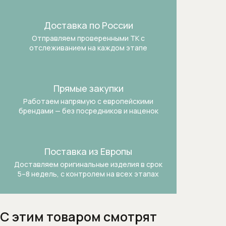
Встраиваемые вытяжки для кухни
Доставка по России
Встраиваемые зерновые
Отправляем проверенными ТК
с
отслеживанием на каждом этапе
кофемашины
Встраиваемые микроволновые печи
Прямые закупки
Встраиваемые морозильники
Работаем напрямую с европейскими
брендами —
без посредников и наценок
Встраиваемые морозильники
Встраиваемые посудомоечные
Поставка из Европы
машины шириной 60 см
Доставляем оригинальные изделия в срок
5–8 недель, с контролем на всех этапах
Встраиваемые холодильники
Встраиваемые холодильники-
морозильники
С этим товаром смотрят