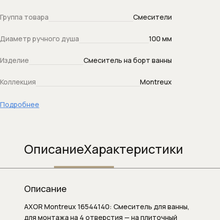
Душевой слив
Группа товара
Смесители
Душевые гарнитуры
Диаметр ручного душа
100 мм
Душевые кронштейны (для верхнего
Изделие
Смеситель на борт ванны
душа)
Коллекция
Montreux
Душевые наборы (комплекты)
Подробнее
Душевые панели
Душевые панели и колонны
Описание
Характеристики
Душевые стойки
Душевые форсунки
Описание
Душевые шланги
AXOR Montreux 16544140: Смеситель для ванны,
для монтажа на 4 отверстия — на плиточный