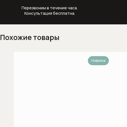
Изливы
Перезвоним в течение часа.
Консультация бесплатна.
Напольные смесители для ванны
Напольные смесители для раковины
Похожие товары
Настенные смесители для кухни
Настенные смесители для раковины
Новинка
Скрытые части смесителей
Смесители для биде
Смесители для ванны
Смесители для душа
Смесители для кухни