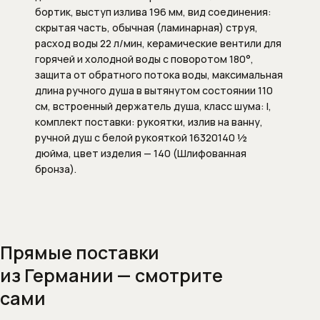
Душевые штанги
бортик, выступ излива 196 мм, вид соединения:
скрытая часть, обычная (ламинарная) струя,
Подключение для душевого шланга
расход воды 22 л/мин, керамические вентили для
горячей и холодной воды с поворотом 180°,
Ручные души
защита от обратного потока воды, максимальная
длина ручного душа в вытянутом состоянии 110
Скрытые части душевых систем
см, встроенный держатель душа, класс шума: I,
комплект поставки: рукоятки, излив на ванну,
ручной душ с белой рукояткой 16320140 ½
Шланги
дюйма, цвет изделия — 140 (Шлифованная
бронза).
Шланговые подсоединения
Комплектующие для сантехники
Внутренние механизмы для
Прямые поставки
переключателя (дивертора)
из Германии — смотрите
положений
сами
Запорные вентили