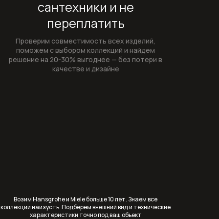
сантехники и не
Переливы для ванны
переплатить
Полотенцесушители
Проверим совместимость всех изделий,
поможем с выбором коллекций и найдем
Раковины
решение на 20-30% выгоднее — без потери в
качестве и дизайне
Врезные и встраиваемые раковины
Врезные раковины (монтаж сверху
столешницы)
Крепеж и сифоны для раковин
Раковины (чаши) накладные на
столешницу
Раковины встраиваемые в
Возим Hansgrohe и Miele больше 10 лет. Знаем все
столешницу
коллекции наизусть. Подберем внешний вид и технические
характеристики точно под ваш объект