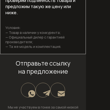
проверим подлинность товара и
предложим такую же цену или
Отдельностоящие холодильники
ниже.
Отдельностоящие холодильники-
морозильники
Условия:
— Товар в наличии у конкурента;
Пароварки
— Официальный дилер с гарантией
производителя;
Пароварки с СВЧ
— Та же модель и комплектация.
Подогреватели посуды
Отправьте ссылку
Полновстраиваемые
на предложение
посудомоечные машины шириной 45
см
Полновстраиваемые
посудомоечные машины шириной 60
см
Мы не участвуем в гонке за самой низкой