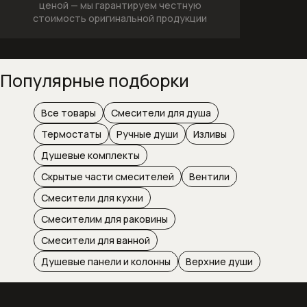
ценой —
мы гарантируем честную
Посудомоечные машины
стоимость оригинальной продукции
Пылесосы
Популярные подборки
Вертикальные беспроводные
пылесосы
Все товары
Смесители для душа
Пылесосы серии Guard
Термостаты
Ручные души
Изливы
Соло кофемашины
Душевые комплекты
Скрытые части смесителей
Вентили
Стеклокерамические варочные
Смесители для кухни
панели
Смесителим для раковины
Стирально-сушильные машины
Смесители для ванной
Душевые панели и колонны
Верхние души
Стиральные машины
Стиральные машины с фронтальной