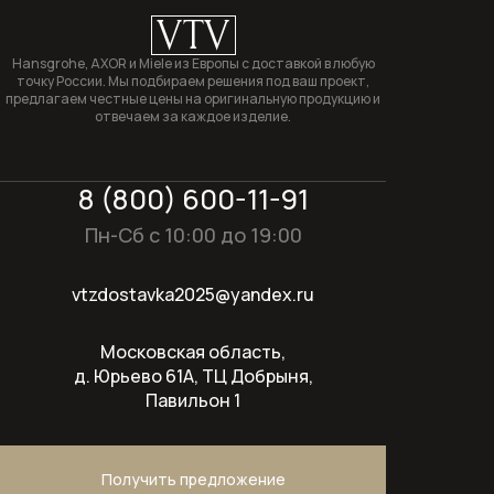
загрузкой
VTV
Сушильные машины
Hansgrohe, AXOR и Miele из Европы с доставкой в любую
точку России. Мы подбираем решения под ваш проект,
предлагаем честные цены на оригинальную продукцию и
Техника для кухни
отвечаем за каждое изделие.
Техника для ухода за бельем
8 (800) 600-11-91
Холодильники
Пн-Сб с 10:00 до 19:00
Оплата и доставка
vtzdostavka2025@yandex.ru
Акции
О компании
Московская область,
Контакты
д. Юрьево 61А, ТЦ Добрыня,
Павильон 1
Получить предложение