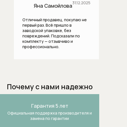
31.12.2025
Термостаты
Яна Самойлова
Бытовая техника
Отличный продавец, покупаю не
первый раз. Всё пришло в
Dialog Oven духовые шкафы
заводской упаковке, без
повреждений. Подсказали по
Аксессуары и бытовая химия
комплекту — отзывчиво и
профессионально.
Аксессуары к пылесосам
Аксессуары к стиральным и
сушильным машинам
Безмешковые пылесосы
Почему с нами надежно
Вакууматоры
Гарантия 5 лет
Варочные панели
Официальная поддержка производителя и
замена по гарантии
Винные холодильники