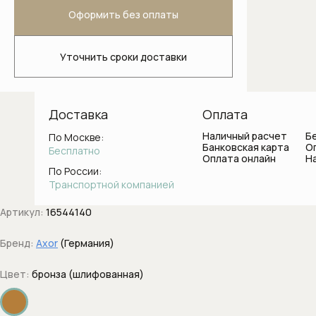
Светильники для ванной комнаты
Оформить без оплаты
Стаканы и держатели для зубных
щеток
Уточнить сроки доставки
Ванны
Доставка
Оплата
Душевые системы
Наличный расчет
Б
По Москве:
Банковская карта
О
Боковые форсунки
Бесплатно
Оплата онлайн
Н
По России:
Верхние души
Транспортной компанией
Вывод воды с держателем
Артикул:
16544140
Держатели душа
Бренд:
Axor
(Германия)
Цвет:
бронза (шлифованная)
Диверторы
Дренажные каналы