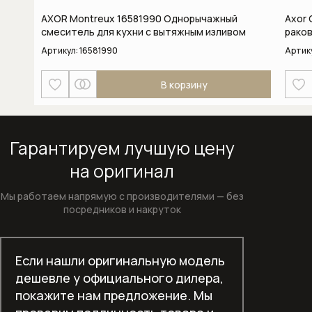
Кофемашины
AXOR Montreux 16581990 Однорычажный
Axor 
смеситель для кухни с вытяжным изливом
рако
Микроволновые печи
Артикул:
16581990
Артик
Моющие и чистящие средства
В корзину
Моющие и чистящие средства для
кофемашин
Гарантируем лучшую цену
Моющие и чистящие средства для
на оригинал
посудомоечных машин
Мы работаем напрямую с производителями —
без
Моющие и чистящие средства для
посредников и накруток
стиральных машин
Отдельностоящие морозильники
Если нашли оригинальную модель
дешевле у официального дилера,
Отдельностоящие сушильные
покажите нам предложение. Мы
машины