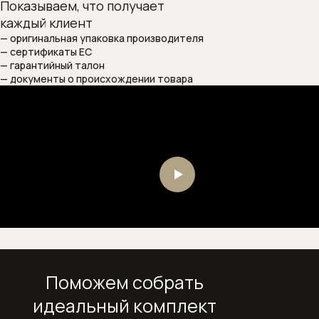
Показываем, что получает
Внутренние механизмы запорных
каждый клиент
вентилей
— оригинальная упаковка производителя
— сертификаты ЕС
Изливы для смесителей
— гарантийный талон
— документы о происхождении товара
Изливы для наполнения ванны
Комплектующие к смесителям
Внутренние механизмы для
смесителей
Картриджи для смесителей
Системы скрытого монтажа
Сифоны
Поможем собрать
идеальный комплект
Сифоны и выпуски