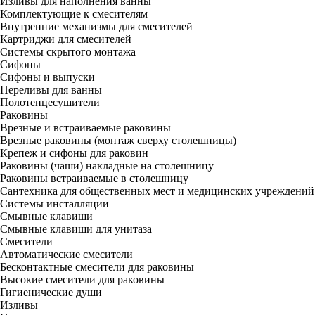
Изливы для наполнения ванны
Комплектующие к смесителям
Внутренние механизмы для смесителей
Картриджи для смесителей
Системы скрытого монтажа
Сифоны
Сифоны и выпуски
Переливы для ванны
Полотенцесушители
Раковины
Врезные и встраиваемые раковины
Врезные раковины (монтаж сверху столешницы)
Крепеж и сифоны для раковин
Раковины (чаши) накладные на столешницу
Раковины встраиваемые в столешницу
Сантехника для общественных мест и медицинских учреждений
Системы инсталляции
Смывные клавиши
Смывные клавиши для унитаза
Смесители
Автоматические смесители
Бесконтактные смесители для раковины
Высокие смесители для раковины
Гигиенические души
Изливы