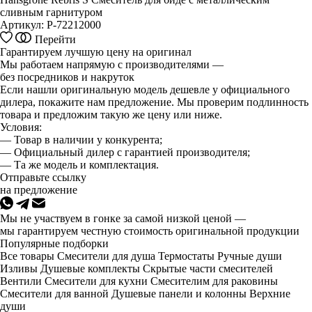
сливным гарнитуром
Артикул:
P-72212000
Этот
Перейти
товар
Гарантируем лучшую цену на оригинал
имеет
Мы работаем напрямую с производителями —
несколько
без посредников и накруток
вариаций.
Если нашли оригинальную модель дешевле у официального
Опции
дилера, покажите нам предложение. Мы проверим подлинность
можно
товара и предложим такую же цену или ниже.
выбрать
Условия:
на
— Товар в наличии у конкурента;
странице
— Официальный дилер с гарантией производителя;
товара.
— Та же модель и комплектация.
Отправьте ссылку
на предложение
Мы не участвуем в гонке за самой низкой ценой —
мы гарантируем честную стоимость оригинальной продукции
Популярные подборки
Все товары
Смесители для душа
Термостаты
Ручные души
Изливы
Душевые комплекты
Скрытые части смесителей
Вентили
Смесители для кухни
Смесителим для раковины
Смесители для ванной
Душевые панели и колонны
Верхние
души