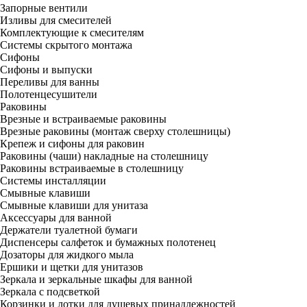
Запорные вентили
Изливы для смесителей
Комплектующие к смесителям
Системы скрытого монтажа
Сифоны
Сифоны и выпуски
Переливы для ванны
Полотенцесушители
Раковины
Врезные и встраиваемые раковины
Врезные раковины (монтаж сверху столешницы)
Крепеж и сифоны для раковин
Раковины (чаши) накладные на столешницу
Раковины встраиваемые в столешницу
Системы инсталляции
Смывные клавиши
Смывные клавиши для унитаза
Аксессуары для ванной
Держатели туалетной бумаги
Диспенсеры салфеток и бумажных полотенец
Дозаторы для жидкого мыла
Ершики и щетки для унитазов
Зеркала и зеркальные шкафы для ванной
Зеркала с подсветкой
Корзинки и лотки для душевых принадлежностей