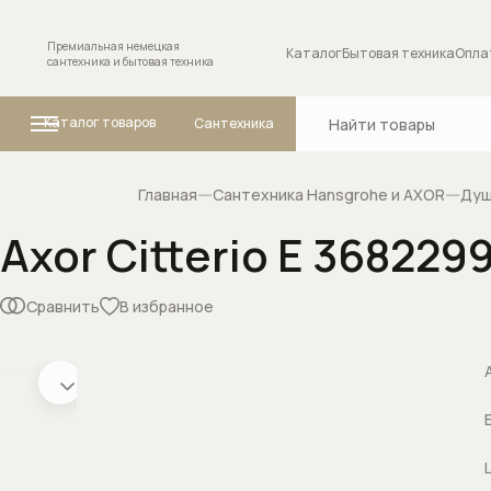
Премиальная немецкая
Каталог
Бытовая техника
Опла
сантехника и бытовая техника
Каталог товаров
Сантехника
Главная
Сантехника Hansgrohe и AXOR
Душ
Axor Citterio E 36822
Ванны
Комплектующие
сантехники
Сравнить
В избранное
Внутренние меха
переключателя (
положений
Запорные вентил
Изливы для смес