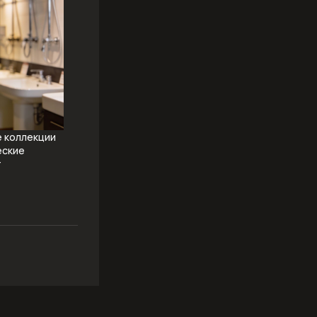
е коллекции
еские
т