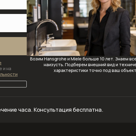
Возим Hansgrohe и Miele больше 10 лет. Знаем вс
е
наизусть. Подберем внешний вид и технич
 и на
характеристики точно под ваш объек
альности
ечение часа.
Консультация бесплатна.