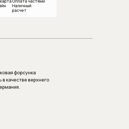
 карта
Оплата частями
айн
Наличный
расчет
подсоединения
оковая форсунка
ь в качестве верхнего
Германия.