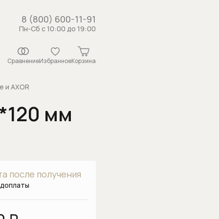
8 (800) 600-11-91
Пн-Сб с 10:00 до 19:00
Сравнение
Избранное
Корзина
e и AXOR
0*120 мм
истемы
рсунки
ши
 с держателем
а после получения
душа
едоплаты
каналы