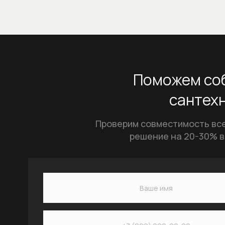
Поможем соб
сантехн
Проверим совместимость все
решение на 20-30% в