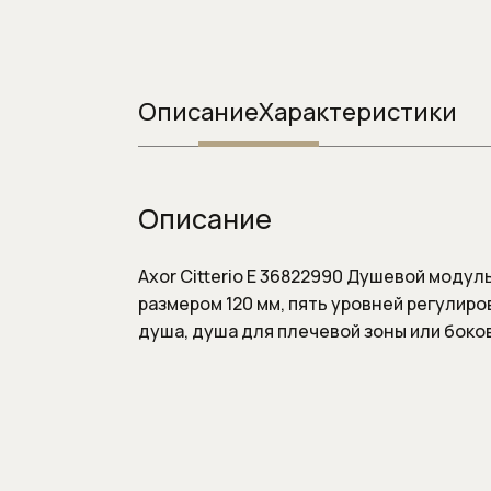
Системы инста
Смывные клавиш
Смывные клавиши
Описание
Характеристики
Описание
Axor Citterio E 36822990 Душевой модул
размером 120 мм, пять уровней регулиро
душа, душа для плечевой зоны или боково