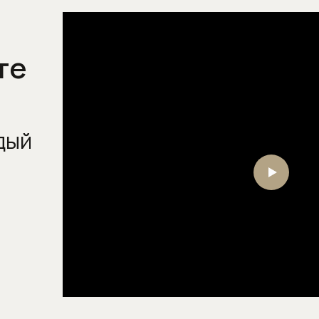
Напольные смесители для
раковины
Настенные смесители для
те
кухни
Настенные смесители для
раковины
Скрытые части смесителей
дый
Смесители для биде
Смесители для ванны
Смесители для душа
Смесители для кухни
Смесители для кухни с
выдвижным (вытяжным)
изливом
Смесители для кухни с
высоким изливом