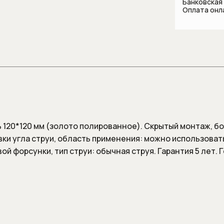
Банковская
лляции
систем
комнаты
Оплата онл
Шланги
и
Стаканы и держатели для
зубных щеток
Шланговые 
 для унитаза
Сантехника для
общественных мест и
медицинских учреждений
Смесители
Автоматические смесители
Бесконтактные смесители для
ь 120*120 мм (золото полированное). Скрытый монтаж, б
раковины
вки угла струи, область применения: можно использоват
Высокие смесители для
й форсунки, тип струи: обычная струя. Гарантия 5 лет. 
раковины
Гигиенические души
Изливы
Напольные смесители для
ванны