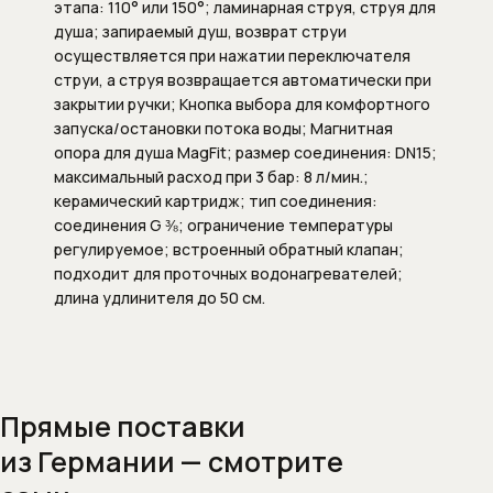
этапа: 110° или 150°; ламинарная струя, струя для
Душевые штанги
душа; запираемый душ, возврат струи
осуществляется при нажатии переключателя
Подключение для душевого шланга
струи, а струя возвращается автоматически при
закрытии ручки; Кнопка выбора для комфортного
Ручные души
запуска/остановки потока воды; Магнитная
опора для душа MagFit; размер соединения: DN15;
Скрытые части душевых систем
максимальный расход при 3 бар: 8 л/мин.;
керамический картридж; тип соединения:
Шланги
соединения G ⅜; ограничение температуры
регулируемое; встроенный обратный клапан;
Шланговые подсоединения
подходит для проточных водонагревателей;
длина удлинителя до 50 см.
Комплектующие для сантехники
Внутренние механизмы для
переключателя (дивертора)
положений
Прямые поставки
из Германии — смотрите
Запорные вентили