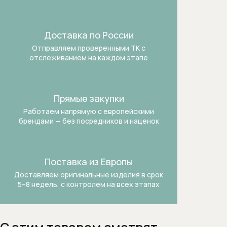
Встраиваемые вытяжки для кухни
Доставка по России
Встраиваемые зерновые
Отправляем проверенными ТК
с
кофемашины
отслеживанием на каждом этапе
Встраиваемые микроволновые печи
Встраиваемые морозильники
Прямые закупки
Работаем напрямую с европейскими
Встраиваемые морозильники
брендами —
без посредников и наценок
Встраиваемые посудомоечные
машины шириной 60 см
Поставка из Европы
Доставляем оригинальные изделия в срок
Встраиваемые холодильники
5–8 недель, с контролем на всех этапах
Встраиваемые холодильники-
морозильники