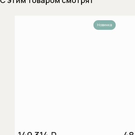
С этим товаром смотрят
Вытяжки для кухни
Газовые варочные панели
Новинка
Гладильные машины
Духовые шкафы
Духовые шкафы с функцией СВЧ
Духовые шкафы шириной 60 см
Духовые шкафы шириной 90 см
Индукционные варочные панели
Комби-пароварки
Компактные духовые шкафы