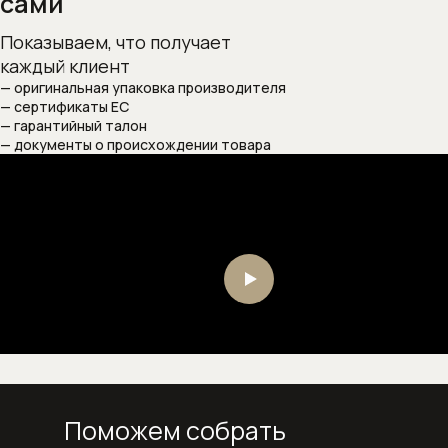
сами
Внутренние механизмы запорных
Показываем, что получает
вентилей
каждый клиент
— оригинальная упаковка производителя
Изливы для смесителей
— сертификаты ЕС
— гарантийный талон
Изливы для наполнения ванны
— документы о происхождении товара
Комплектующие к смесителям
Внутренние механизмы для
смесителей
Картриджи для смесителей
Системы скрытого монтажа
Сифоны
Поможем собрать
Сифоны и выпуски