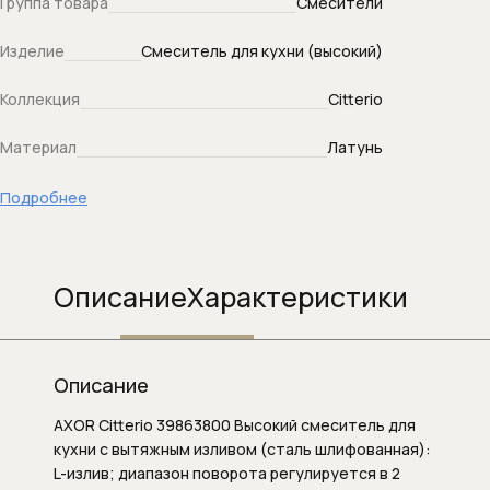
Группа товара
Смесители
Душевой слив
Изделие
Смеситель для кухни (высокий)
Душевые гарнитуры
Коллекция
Citterio
Душевые кронштейны (для верхнего
Материал
Латунь
душа)
Подробнее
Душевые наборы (комплекты)
Душевые панели
Описание
Характеристики
Душевые панели и колонны
Душевые стойки
Описание
Душевые форсунки
AXOR Citterio 39863800 Высокий смеситель для
кухни с вытяжным изливом (сталь шлифованная):
Душевые шланги
L-излив; диапазон поворота регулируется в 2