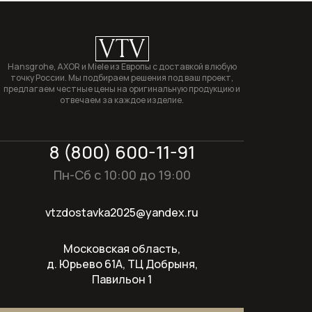
загрузкой
Сушильные машины
VTV
Hansgrohe, AXOR и Miele из Европы с доставкой в любую
Техника для кухни
точку России. Мы подбираем решения под ваш проект,
предлагаем честные цены на оригинальную продукцию и
Техника для ухода за бельем
отвечаем за каждое изделие.
Холодильники
8 (800) 600-11-91
Пн-Сб с 10:00 до 19:00
Оплата и доставка
Акции
vtzdostavka2025@yandex.ru
О компании
Контакты
Московская область,
д. Юрьево 61А, ТЦ Добрыня,
Павильон 1