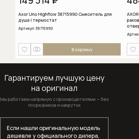
149 314 ₽
48
Кофемашины
Axor Uno Highflow 38715990 Смеситель для
AXOR 
Микроволновые печи
душа | термостат
раков
отве
Артикул:
38715990
Моющие и чистящие средства
Артик
Моющие и чистящие средства для
В корзину
кофемашин
Моющие и чистящие средства для
Гарантируем лучшую цену
посудомоечных машин
на оригинал
Моющие и чистящие средства для
стиральных машин
Мы работаем напрямую с производителями —
без
посредников и накруток
Отдельностоящие морозильники
Отдельностоящие сушильные
Если нашли оригинальную модель
машины
дешевле у официального дилера,