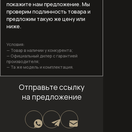
покажите нам предложение. Мы
Отдельностоящие холодильники
проверим подлинность товара и
предложим такую же цену или
Отдельностоящие холодильники-
ниже.
морозильники
Пароварки
Условия:
— Товар в наличии у конкурента;
Пароварки с СВЧ
— Официальный дилер с гарантией
производителя;
— Та же модель и комплектация.
Подогреватели посуды
Полновстраиваемые
Отправьте ссылку
посудомоечные машины шириной 45
на предложение
см
Полновстраиваемые
посудомоечные машины шириной 60
см