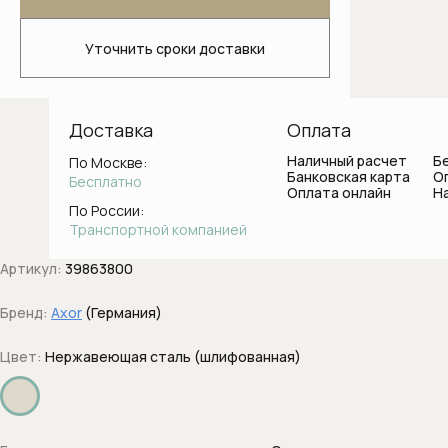
Светильники для ванной комнаты
Уточнить сроки доставки
Стаканы и держатели для зубных
щеток
Ванны
Доставка
Оплата
Наличный расчет
Б
По Москве:
Душевые системы
Банковская карта
О
Бесплатно
Оплата онлайн
Н
Боковые форсунки
По России:
Транспортной компанией
Верхние души
Артикул:
39863800
Вывод воды с держателем
Бренд:
Axor
(Германия)
Держатели душа
Цвет:
Нержавеющая сталь (шлифованная)
Диверторы
Дренажные каналы