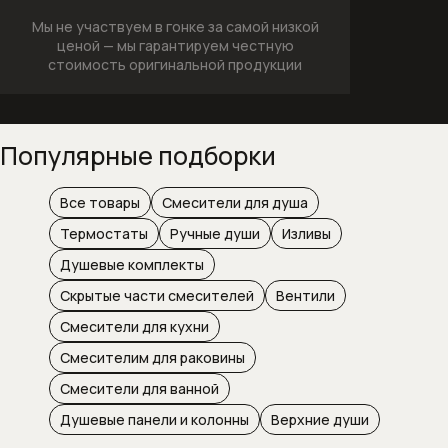
Посудомоечные машины
Мы не участвуем в гонке за самой низкой
ценой —
мы гарантируем честную
стоимость оригинальной продукции
Пылесосы
Вертикальные беспроводные
пылесосы
Популярные подборки
Пылесосы серии Guard
Все товары
Смесители для душа
Соло кофемашины
Термостаты
Ручные души
Изливы
Душевые комплекты
Стеклокерамические варочные
Скрытые части смесителей
Вентили
панели
Смесители для кухни
Стирально-сушильные машины
Смесителим для раковины
Стиральные машины
Смесители для ванной
Душевые панели и колонны
Верхние души
Стиральные машины с фронтальной