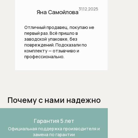
Термостаты
31.12.2025
Яна Самойлова
Бытовая техника
Отличный продавец, покупаю не
Dialog Oven духовые шкафы
первый раз. Всё пришло в
заводской упаковке, без
Аксессуары и бытовая химия
повреждений. Подсказали по
комплекту — отзывчиво и
Аксессуары к пылесосам
профессионально.
Аксессуары к стиральным и
сушильным машинам
Безмешковые пылесосы
Почему с нами надежно
Вакууматоры
Варочные панели
Гарантия 5 лет
Официальная поддержка производителя и
Винные холодильники
замена по гарантии