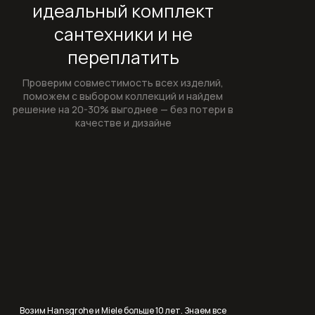
идеальный комплект
Переливы для ванны
сантехники и не
Полотенцесушители
переплатить
Раковины
Проверим совместимость всех изделий,
поможем с выбором коллекций и найдем
решение на 20-30% выгоднее — без потери в
Врезные и встраиваемые раковины
качестве и дизайне
Врезные раковины (монтаж сверху
столешницы)
Крепеж и сифоны для раковин
Раковины (чаши) накладные на
столешницу
Раковины встраиваемые в
столешницу
Возим Hansgrohe и Miele больше 10 лет. Знаем все