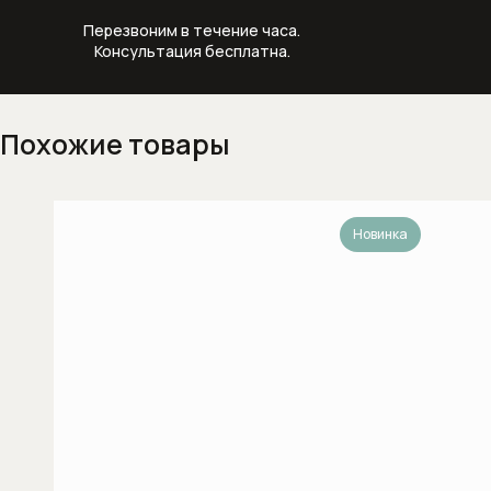
Изливы
Перезвоним в течение часа.
Консультация бесплатна.
Напольные смесители для ванны
Напольные смесители для раковины
Похожие товары
Настенные смесители для кухни
Настенные смесители для раковины
Новинка
Скрытые части смесителей
Смесители для биде
Смесители для ванны
Смесители для душа
Смесители для кухни