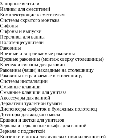
Запорные вентили
Изливы для смесителей
Комплектующие к смесителям
Системы скрытого монтажа
Сифоны
Сифоны и выпуски
Переливы для ванны
Полотенцесушители
Раковины
Врезные и встраиваемые раковины
Врезные раковины (монтаж сверху столешницы)
Крепеж и сифоны для раковин
Раковины (чаши) накладные на столешницу
Раковины встраиваемые в столешницу
Системы инсталляции
Смывные клавиши
Смывные клавиши для унитаза
Аксессуары для ванной
Держатели туалетной бумаги
Диспенсеры салфеток и бумажных полотенец
Дозаторы для жидкого мыла
Ершики и щетки для унитазов
Зеркала и зеркальные шкафы для ванной
Зеркала с подсветкой
Корзинки и лотки для душевых принадлежностей