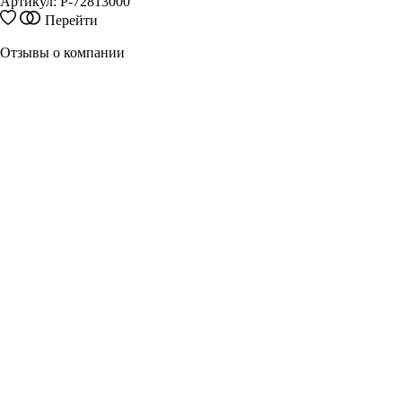
Артикул:
P-72813000
Этот
Перейти
товар
имеет
Отзывы о компании
несколько
вариаций.
Опции
можно
выбрать
на
странице
товара.