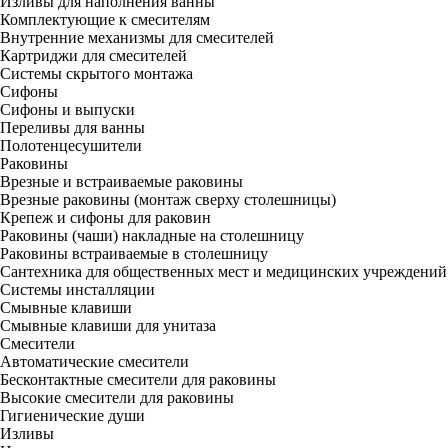
Изливы для наполнения ванны
Комплектующие к смесителям
Внутренние механизмы для смесителей
Картриджи для смесителей
Системы скрытого монтажа
Сифоны
Сифоны и выпуски
Переливы для ванны
Полотенцесушители
Раковины
Врезные и встраиваемые раковины
Врезные раковины (монтаж сверху столешницы)
Крепеж и сифоны для раковин
Раковины (чаши) накладные на столешницу
Раковины встраиваемые в столешницу
Сантехника для общественных мест и медицинских учреждений
Системы инсталляции
Смывные клавиши
Смывные клавиши для унитаза
Смесители
Автоматические смесители
Бесконтактные смесители для раковины
Высокие смесители для раковины
Гигиенические души
Изливы