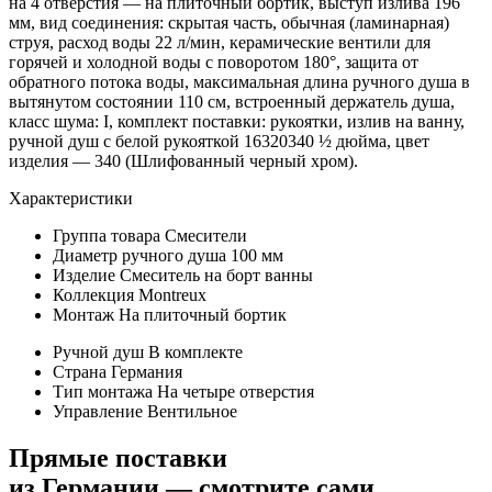
на 4 отверстия — на плиточный бортик, выступ излива 196
мм, вид соединения: скрытая часть, обычная (ламинарная)
струя, расход воды 22 л/мин, керамические вентили для
горячей и холодной воды с поворотом 180°, защита от
обратного потока воды, максимальная длина ручного душа в
вытянутом состоянии 110 см, встроенный держатель душа,
класс шума: I, комплект поставки: рукоятки, излив на ванну,
ручной душ с белой рукояткой 16320340 ½ дюйма, цвет
изделия — 340 (Шлифованный черный хром).
Характеристики
Группа товара
Смесители
Диаметр ручного душа
100 мм
Изделие
Смеситель на борт ванны
Коллекция
Montreux
Монтаж
На плиточный бортик
Ручной душ
В комплекте
Страна
Германия
Тип монтажа
На четыре отверстия
Управление
Вентильное
Прямые поставки
из Германии — смотрите сами