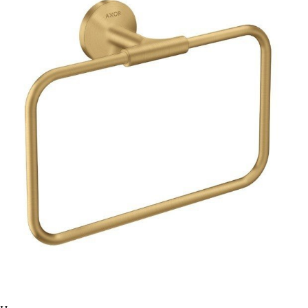
несколько
вариаций.
Опции
можно
выбрать
на
странице
товара.