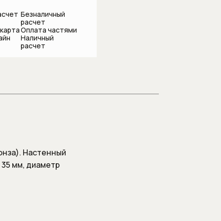
асчет
Безналичный
расчет
 карта
Оплата частями
айн
Наличный
подсоединения
расчет
онза). Настенный
 35 мм, диаметр