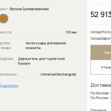
 смесителям
Душевой сл
Зеркала с подсветкой
Цвет:
бронза (шлифованная)
о монтажа
Душевые га
52 91
Корзинки и лотки для душевых
Душевые кр
принадлежностей
верхнего ду
и
Косметические зеркала для
Склад Росси
ванны
Высота
110 мм
Душевые на
ванной комнаты
ители
Склад Европ
Душевые па
Крючки для халатов и
Группа
Аксессуары для ванной
полотенец
товара
комнаты
Душевые па
Офо
иваемые
Мусорные ведра для ванной и
Душевые ст
Изделие
Держатель для туалетной
кухни
бумаги
Душевые фо
Уточн
ы (монтаж
Мыльницы для ванной
Душевые шл
цы)
комнаты
Коллекция
Universal Rectangular
Душевые шт
для раковин
Полки для ванной комнаты
Доставк
Подробнее
Подключени
 накладные
Полотенцедержатели для
По Москве:
шланга
ванной комнаты
По России:
Ручные душ
ваемые в
Поручни для ванной
Скрытые ча
Оплата
Светильники для ванной