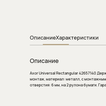
Системы инста
Смывные клавиш
Смывные клавиши
Описание
Характеристики
Описание
Axor Universal Rectangular 42657140 Д
монтаж, материал: металл, с монтажным
отверстия: 6 мм, на 2 рулона бумаги. Гар