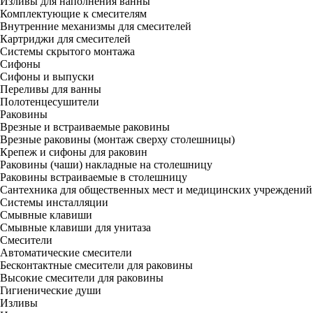
Изливы для наполнения ванны
Комплектующие к смесителям
Внутренние механизмы для смесителей
Картриджи для смесителей
Системы скрытого монтажа
Сифоны
Сифоны и выпуски
Переливы для ванны
Полотенцесушители
Раковины
Врезные и встраиваемые раковины
Врезные раковины (монтаж сверху столешницы)
Крепеж и сифоны для раковин
Раковины (чаши) накладные на столешницу
Раковины встраиваемые в столешницу
Сантехника для общественных мест и медицинских учреждений
Системы инсталляции
Смывные клавиши
Смывные клавиши для унитаза
Смесители
Автоматические смесители
Бесконтактные смесители для раковины
Высокие смесители для раковины
Гигиенические души
Изливы