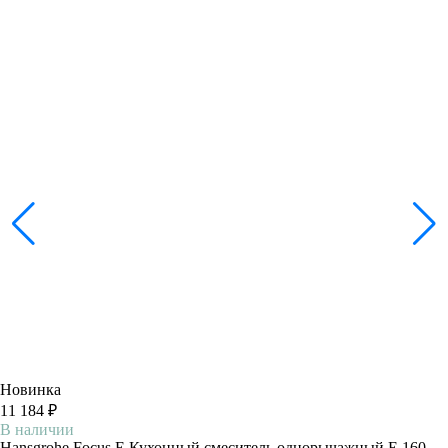
Новинка
11 184 ₽
В наличии
Hansgrohe Focus Е Кухонный смеситель однорычажный E 160