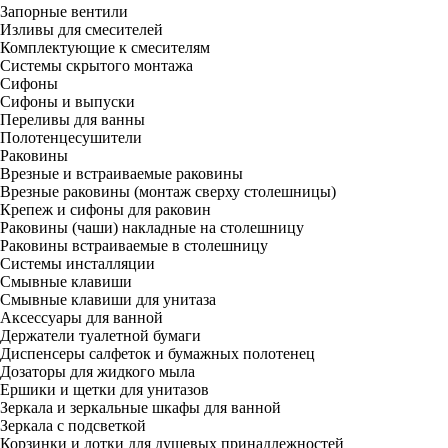
Запорные вентили
Изливы для смесителей
Комплектующие к смесителям
Системы скрытого монтажа
Сифоны
Сифоны и выпуски
Переливы для ванны
Полотенцесушители
Раковины
Врезные и встраиваемые раковины
Врезные раковины (монтаж сверху столешницы)
Крепеж и сифоны для раковин
Раковины (чаши) накладные на столешницу
Раковины встраиваемые в столешницу
Системы инсталляции
Смывные клавиши
Смывные клавиши для унитаза
Аксессуары для ванной
Держатели туалетной бумаги
Диспенсеры салфеток и бумажных полотенец
Дозаторы для жидкого мыла
Ершики и щетки для унитазов
Зеркала и зеркальные шкафы для ванной
Зеркала с подсветкой
Корзинки и лотки для душевых принадлежностей