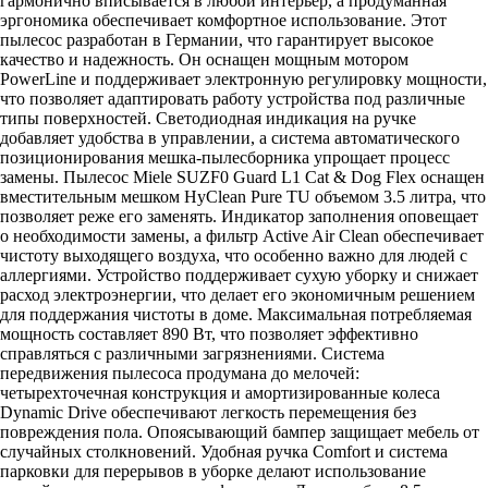
гармонично вписывается в любой интерьер, а продуманная
эргономика обеспечивает комфортное использование. Этот
пылесос разработан в Германии, что гарантирует высокое
качество и надежность. Он оснащен мощным мотором
PowerLine и поддерживает электронную регулировку мощности,
что позволяет адаптировать работу устройства под различные
типы поверхностей. Светодиодная индикация на ручке
добавляет удобства в управлении, а система автоматического
позиционирования мешка-пылесборника упрощает процесс
замены. Пылесос Miele SUZF0 Guard L1 Cat & Dog Flex оснащен
вместительным мешком HyClean Pure TU объемом 3.5 литра, что
позволяет реже его заменять. Индикатор заполнения оповещает
о необходимости замены, а фильтр Active Air Clean обеспечивает
чистоту выходящего воздуха, что особенно важно для людей с
аллергиями. Устройство поддерживает сухую уборку и снижает
расход электроэнергии, что делает его экономичным решением
для поддержания чистоты в доме. Максимальная потребляемая
мощность составляет 890 Вт, что позволяет эффективно
справляться с различными загрязнениями. Система
передвижения пылесоса продумана до мелочей:
четырехточечная конструкция и амортизированные колеса
Dynamic Drive обеспечивают легкость перемещения без
повреждения пола. Опоясывающий бампер защищает мебель от
случайных столкновений. Удобная ручка Comfort и система
парковки для перерывов в уборке делают использование