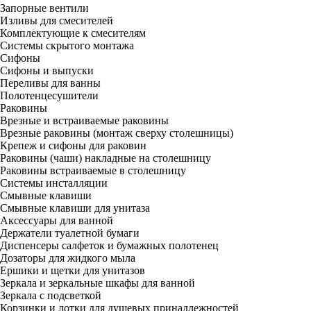
Запорные вентили
Изливы для смесителей
Комплектующие к смесителям
Системы скрытого монтажа
Сифоны
Сифоны и выпуски
Переливы для ванны
Полотенцесушители
Раковины
Врезные и встраиваемые раковины
Врезные раковины (монтаж сверху столешницы)
Крепеж и сифоны для раковин
Раковины (чаши) накладные на столешницу
Раковины встраиваемые в столешницу
Системы инсталляции
Смывные клавиши
Смывные клавиши для унитаза
Аксессуары для ванной
Держатели туалетной бумаги
Диспенсеры салфеток и бумажных полотенец
Дозаторы для жидкого мыла
Ершики и щетки для унитазов
Зеркала и зеркальные шкафы для ванной
Зеркала с подсветкой
Корзинки и лотки для душевых принадлежностей