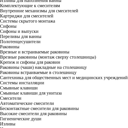
Изливы для наполнения ванны
Комплектующие к смесителям
Внутренние механизмы для смесителей
Картриджи для смесителей
Системы скрытого монтажа
Сифоны
Сифоны и выпуски
Переливы для ванны
Полотенцесушители
Раковины
Врезные и встраиваемые раковины
Врезные раковины (монтаж сверху столешницы)
Крепеж и сифоны для раковин
Раковины (чаши) накладные на столешницу
Раковины встраиваемые в столешницу
Сантехника для общественных мест и медицинских учреждений
Системы инсталляции
Смывные клавиши
Смывные клавиши для унитаза
Смесители
Автоматические смесители
Бесконтактные смесители для раковины
Высокие смесители для раковины
Гигиенические души
Изливы