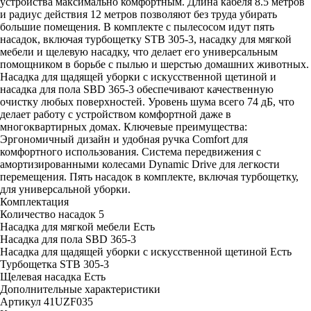
устройства максимально комфортным. Длина кабеля 8.5 метров
и радиус действия 12 метров позволяют без труда убирать
большие помещения. В комплекте с пылесосом идут пять
насадок, включая турбощетку STB 305-3, насадку для мягкой
мебели и щелевую насадку, что делает его универсальным
помощником в борьбе с пылью и шерстью домашних животных.
Насадка для щадящей уборки с искусственной щетиной и
насадка для пола SBD 365-3 обеспечивают качественную
очистку любых поверхностей. Уровень шума всего 74 дБ, что
делает работу с устройством комфортной даже в
многоквартирных домах. Ключевые преимущества:
Эргономичный дизайн и удобная ручка Comfort для
комфортного использования. Система передвижения с
амортизированными колесами Dynamic Drive для легкости
перемещения. Пять насадок в комплекте, включая турбощетку,
для универсальной уборки.
Комплектация
Количество насадок
5
Насадка для мягкой мебели
Есть
Насадка для пола
SBD 365-3
Насадка для щадящей уборки с искусственной щетиной
Есть
Турбощетка
STB 305-3
Щелевая насадка
Есть
Дополнительные характеристики
Артикул
41UZF035