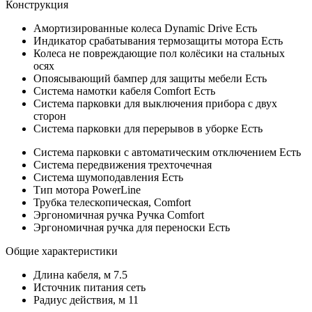
Конструкция
Амортизированные колеса Dynamic Drive
Есть
Индикатор срабатывания термозащиты мотора
Есть
Колеса
не повреждающие пол колёсики на стальных
осях
Опоясывающий бампер для защиты мебели
Есть
Система намотки кабеля Comfort
Есть
Система парковки для выключения прибора
с двух
сторон
Система парковки для перерывов в уборке
Есть
Система парковки с автоматическим отключением
Есть
Система передвижения
трехточечная
Система шумоподавления
Есть
Тип мотора
PowerLine
Трубка
телескопическая, Comfort
Эргономичная ручка
Ручка Comfort
Эргономичная ручка для переноски
Есть
Общие характеристики
Длина кабеля, м
7.5
Источник питания
сеть
Радиус действия, м
11