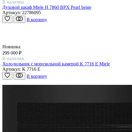
В наличии
Духовой шкаф Miele H 7860 BPX Pearl beige
Артикул:
22786095
В корзину
Новинка
299 000 ₽
В наличии
Холодильник с морозильной камерой K 7716 E Miele
Артикул:
K 7716 E
В корзину