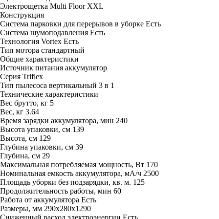
Электрощетка
Multi Floor XXL
Конструкция
Система парковки для перерывов в уборке
Есть
Система шумоподавления
Есть
Технология Vortex
Есть
Тип мотора
стандартный
Общие характеристики
Источник питания
аккумулятор
Серия
Triflex
Тип пылесоса
вертикальный 3 в 1
Технические характеристики
Вес брутто, кг
5
Вес, кг
3.64
Время зарядки аккумулятора, мин
240
Высота упаковки, см
139
Высота, см
129
Глубина упаковки, см
39
Глубина, см
29
Максимальная потребляемая мощность, Вт
170
Номинальная емкость аккумулятора, мА/ч
2500
Площадь уборки без подзарядки, кв. м.
125
Продолжительность работы, мин
60
Работа от аккумулятора
Есть
Размеры, мм
290х280х1290
Сниженный расход электроэнергии
Есть