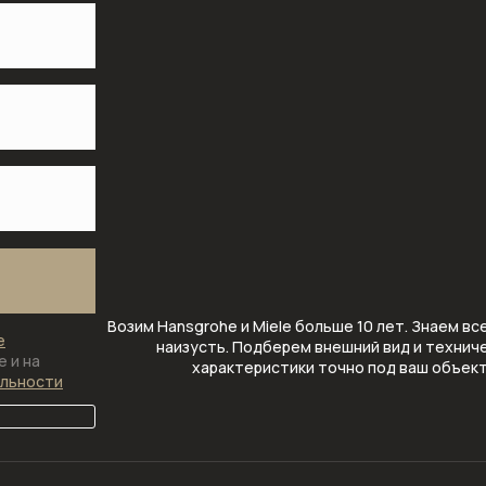
Возим Hansgrohe и Miele больше 10 лет. Знаем вс
е
наизусть. Подберем внешний вид и технич
 и на
характеристики точно под ваш объек
альности