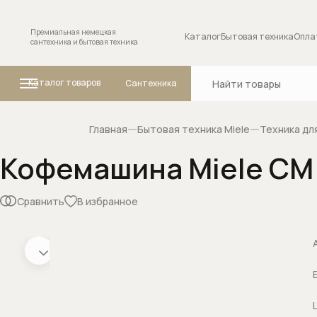
Премиальная немецкая
Каталог
Бытовая техника
Опла
сантехника и бытовая техника
Каталог товаров
Сантехника
Главная
Бытовая техника Miele
Техника для
Кофемашина Miele CM
Ванны
Комплектующие
сантехники
Сравнить
В избранное
Внутренние меха
переключателя (
положений
Запорные вентил
Изливы для смес