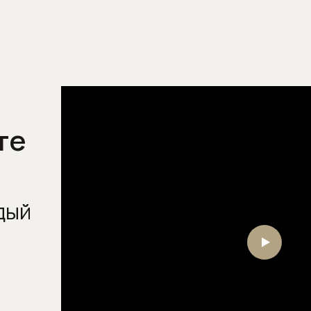
Смесители для раковины
Смесители для раковины на 2
(два) отверстия
Смесители для раковины на 3
(три) отверстия
Смесители для раковины с
те
гигиеническим душем
Смесители на борт ванны
Термостаты
дый