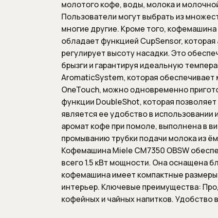
молотого кофе, воды, молока и молочно
Пользователи могут выбрать из множест
многие другие. Кроме того, кофемашина
обладает функцией CupSensor, которая
регулирует высоту насадки. Это обесп
брызги и гарантируя идеальную темпер
AromaticSystem, которая обеспечивает 
OneTouch, можно одновременно пригото
функции DoubleShot, которая позволяе
является ее удобство в использовании 
аромат кофе при помоле, выполнена в 
промыванию трубки подачи молока из ём
Кофемашина Miele CM7350 OBSW обеспеч
всего 1.5 кВт мощности. Она оснащена б
кофемашина имеет компактные размеры и
интерьер. Ключевые преимущества: Про
кофейных и чайных напитков. Удобство 