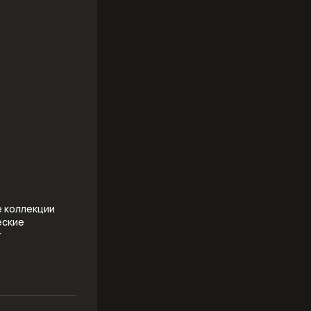
е коллекции
еские
т