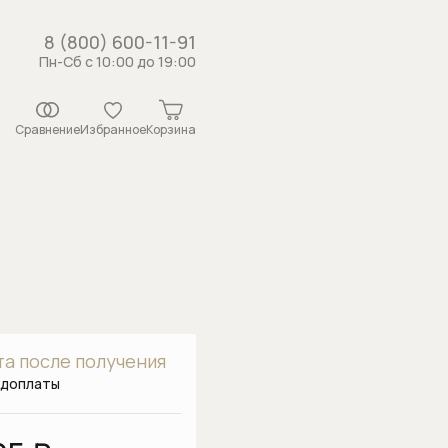
8 (800) 600-11-91
Пн-Сб с 10:00 до 19:00
Сравнение
Избранное
Корзина
истемы
рсунки
ши
 с держателем
а после получения
душа
едоплаты
каналы