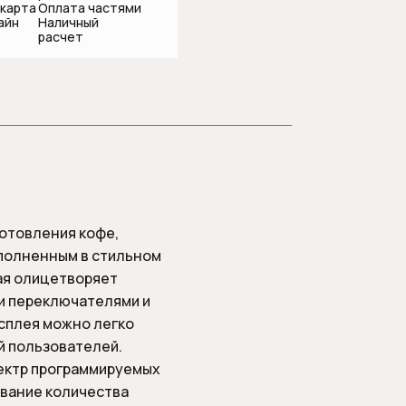
 карта
Оплата частями
айн
Наличный
расчет
подсоединения
отовления кофе,
ыполненным в стильном
ая олицетворяет
и переключателями и
исплея можно легко
й пользователей.
пектр программируемых
ование количества