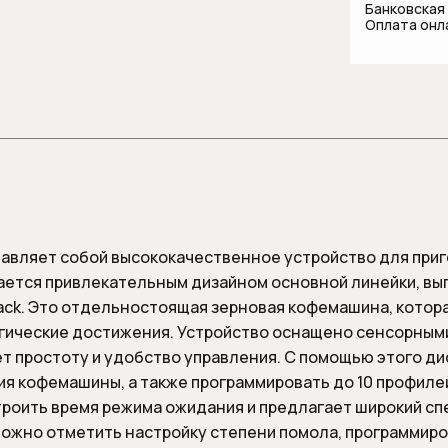
Банковская
лляции
систем
комнаты
Оплата онл
Шланги
и
Стаканы и держатели для
зубных щеток
Шланговые 
 для унитаза
Сантехника для
общественных мест и
медицинских учреждений
Смесители
Автоматические смесители
Бесконтактные смесители для
вляет собой высококачественное устройство для приг
раковины
ается привлекательным дизайном основной линейки, в
Высокие смесители для
lack. Это отдельностоящая зерновая кофемашина, котор
раковины
гические достижения. Устройство оснащено сенсорным
Гигиенические души
т простоту и удобство управления. С помощью этого д
я кофемашины, а также программировать до 10 профиле
Изливы
троить время режима ожидания и предлагает широкий с
Напольные смесители для
ожно отметить настройку степени помола, программир
ванны