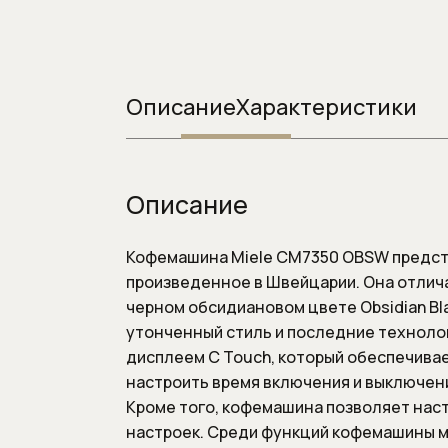
Системы инста
Смывные клавиш
Смывные клавиши
Описание
Характеристики
Описание
Кофемашина Miele CM7350 OBSW предста
произведенное в Швейцарии. Она отлич
черном обсидиановом цвете Obsidian B
утонченный стиль и последние техноло
дисплеем C Touch, который обеспечивае
настроить время включения и выключени
Кроме того, кофемашина позволяет нас
настроек. Среди функций кофемашины м