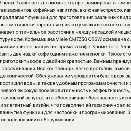
й пены. Также есть возможность программировать темпе
Напольные смесители для
ва вариантов кофейных напитков, включая эспрессо, кап
раковины
 предлагает функции для приготовления различных видо
Настенные смесители для
 автоматически определяет высоту чашки и соответств
кухни
ечивает оптимальное расстояние между насадкой и чашк
Настенные смесители для
атуру кофе. Кофемашина Miele CM7350 OBSW оснащена 
раковины
максимальное раскрытие аромата кофе. Кроме того, бла
вить две чашки кофе одним нажатием кнопки. Также сто
Скрытые части смесителей
т приготовить кофе с двойной крепостью. Важным преи
Смесители для биде
и обслуживании. Все контейнеры легко доступны, а мел
Смесители для ванны
виде конической. Обслуживание упрощается благодаря а
Смесители для душа
кости для воды, а также удобным программам очистки и 
ивает высокую производительность и эффективность, 
Смесители для кухни
локировкой запуска, что обеспечивает безопасность исп
Смесители для кухни с
 элегантный дизайн, что позволяет ей гармонично впис
выдвижным (вытяжным)
двинутые функции для настройки и программирования. 
изливом
в использовании и обслуживании.
Смесители для кухни с
высоким изливом