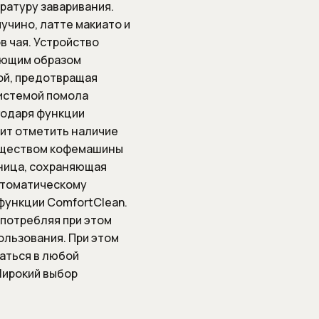
ратуру заваривания.
учино, латте макиато и
в чая. Устройство
ующим образом
ой, предотвращая
системой помола
годаря функции
ит отметить наличие
муществом кофемашины
ьница, сохраняющая
втоматическому
функции ComfortClean.
потребляя при этом
ользования. При этом
аться в любой
Широкий выбор