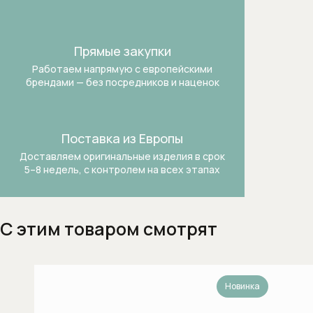
Вытяжки для кухни
Газовые варочные панели
Прямые закупки
Работаем напрямую с европейскими
Гладильные машины
брендами —
без посредников и наценок
Духовые шкафы
Духовые шкафы с функцией СВЧ
Поставка из Европы
Доставляем оригинальные изделия в срок
Духовые шкафы шириной 60 см
5–8 недель, с контролем на всех этапах
Духовые шкафы шириной 90 см
С этим товаром смотрят
Индукционные варочные панели
Комби-пароварки
Новинка
Компактные духовые шкафы