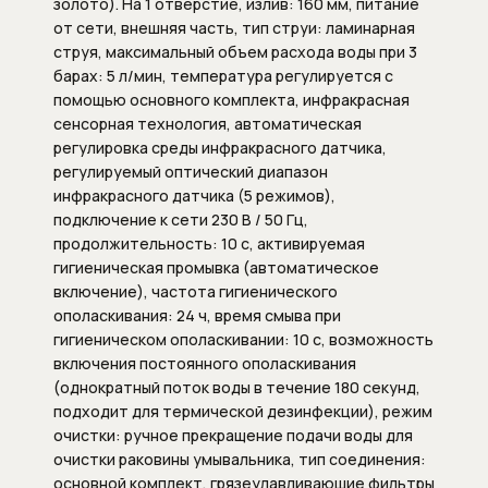
золото). На 1 отверстие, излив: 160 мм, питание
Душевые штанги
от сети, внешняя часть, тип струи: ламинарная
струя, максимальный объем расхода воды при 3
Подключение для душевого шланга
барах: 5 л/мин, температура регулируется с
помощью основного комплекта, инфракрасная
Ручные души
сенсорная технология, автоматическая
регулировка среды инфракрасного датчика,
Скрытые части душевых систем
регулируемый оптический диапазон
инфракрасного датчика (5 режимов),
Шланги
подключение к сети 230 В / 50 Гц,
продолжительность: 10 с, активируемая
Шланговые подсоединения
гигиеническая промывка (автоматическое
включение), частота гигиенического
Комплектующие для сантехники
ополаскивания: 24 ч, время смыва при
гигиеническом ополаскивании: 10 с, возможность
Внутренние механизмы для
включения постоянного ополаскивания
переключателя (дивертора)
(однократный поток воды в течение 180 секунд,
подходит для термической дезинфекции), режим
положений
очистки: ручное прекращение подачи воды для
очистки раковины умывальника, тип соединения:
Запорные вентили
основной комплект, грязеулавливающие фильтры