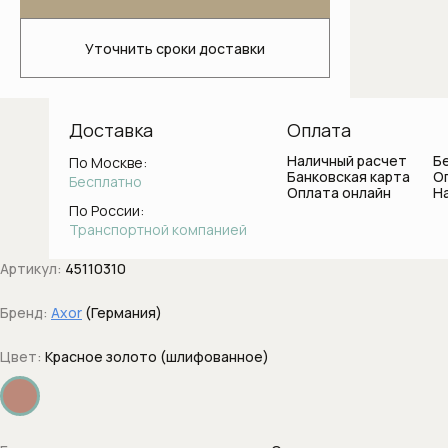
Светильники для ванной комнаты
Уточнить сроки доставки
Стаканы и держатели для зубных
щеток
Ванны
Доставка
Оплата
Наличный расчет
Б
По Москве:
Душевые системы
Банковская карта
О
Бесплатно
Оплата онлайн
Н
Боковые форсунки
По России:
Транспортной компанией
Верхние души
Артикул:
45110310
Вывод воды с держателем
Бренд:
Axor
(Германия)
Держатели душа
Цвет:
Красное золото (шлифованное)
Диверторы
Дренажные каналы