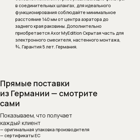
в соединительных шлангах, для идеального
Внутренние механизмы запорных
функционирования соблюдайте минимальное
вентилей
расстояние 140 мм от центра аэратора до
заднего края раковины. Дополнительно
Изливы для смесителей
приобретается Axor MyEdition Скрытая часть для
электронного смесителя, настенного монтажа,
Изливы для наполнения ванны
¾. Гарантия 5 лет. Германия.
Комплектующие к смесителям
Внутренние механизмы для
смесителей
Прямые поставки
из Германии — смотрите
Картриджи для смесителей
сами
Системы скрытого монтажа
Показываем, что получает
Сифоны
каждый клиент
— оригинальная упаковка производителя
Сифоны и выпуски
— сертификаты ЕС