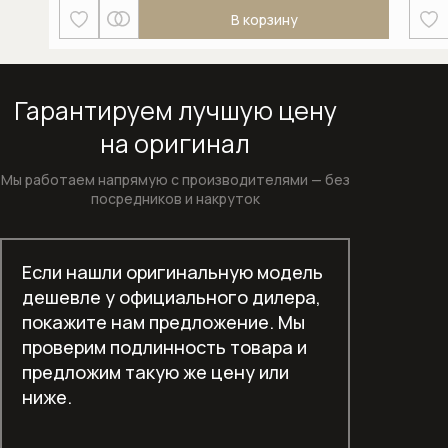
В корзину
Отдельностоящие холодильники
Отдельностоящие холодильники-
морозильники
Гарантируем лучшую цену
на оригинал
Пароварки
Мы работаем напрямую с производителями —
без
Пароварки с СВЧ
посредников и накруток
Подогреватели посуды
Если нашли оригинальную модель
Полновстраиваемые
дешевле у официального дилера,
посудомоечные машины шириной 45
покажите нам предложение. Мы
см
проверим подлинность товара и
предложим такую же цену или
Полновстраиваемые
ниже.
посудомоечные машины шириной 60
см