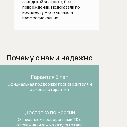
заводской упаковке, без
повреждений. Подсказали по
Встраиваемые вытяжки для кухни
комплекту — отзывчиво и
профессионально.
Встраиваемые зерновые
кофемашины
Встраиваемые микроволновые печи
Встраиваемые морозильники
Почему с нами надежно
Встраиваемые морозильники
Гарантия 5 лет
Встраиваемые посудомоечные
Официальная поддержка производителя и
машины шириной 60 см
замена по гарантии
Встраиваемые холодильники
Встраиваемые холодильники-
Доставка по России
морозильники
Отправляем проверенными ТК
с
отслеживанием на каждом этапе