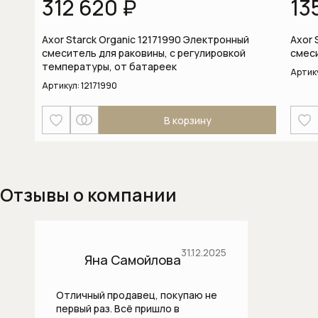
312 620 ₽
13
Термостаты
Axor Starck Organic 12171990 Электронный
Axor 
Бытовая техника
смеситель для раковины, с регулировкой
смес
Dialog Oven духовые шкафы
температуры, от батареек
Артик
Артикул:
12171990
Аксессуары и бытовая химия
В корзину
Аксессуары к пылесосам
Аксессуары к стиральным и
сушильным машинам
Отзывы о компании
Безмешковые пылесосы
Вакууматоры
31.12.2025
Яна Самойлова
Варочные панели
Отличный продавец, покупаю не
Винные холодильники
первый раз. Всё пришло в