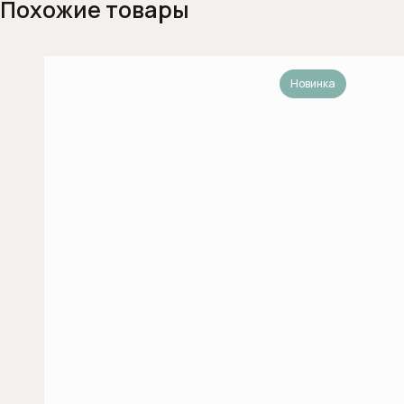
Похожие товары
Смесители для кухни с выдвижным
(вытяжным) изливом
Смесители для кухни с высоким
Новинка
изливом
Смесители для раковины
Смесители для раковины на 2 (два)
отверстия
Смесители для раковины на 3 (три)
отверстия
Смесители для раковины с
гигиеническим душем
Смесители на борт ванны