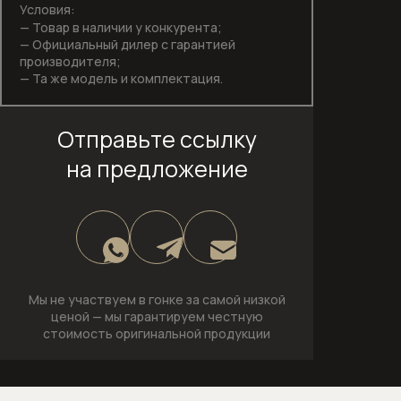
Условия:
Посудомоечные машины
— Товар в наличии у конкурента;
— Официальный дилер с гарантией
Пылесосы
производителя;
— Та же модель и комплектация.
Вертикальные беспроводные
пылесосы
Отправьте ссылку
на предложение
Пылесосы серии Guard
Соло кофемашины
Стеклокерамические варочные
панели
Мы не участвуем в гонке за самой низкой
Стирально-сушильные машины
ценой —
мы гарантируем честную
стоимость оригинальной продукции
Стиральные машины
Стиральные машины с фронтальной