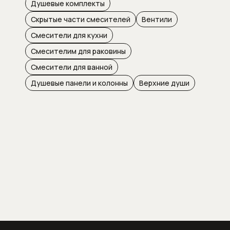
Душевые комплекты
Посудомоечные машины
Скрытые части смесителей
Вентили
Пылесосы
Смесители для кухни
Смесителим для раковины
Вертикальные беспроводные
Смесители для ванной
пылесосы
Душевые панели и колонны
Верхние души
Пылесосы серии Guard
Соло кофемашины
Стеклокерамические варочные
панели
Стирально-сушильные машины
Стиральные машины
Стиральные машины с фронтальной