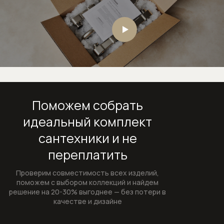
Внутренние механизмы запорных
вентилей
Изливы для смесителей
Изливы для наполнения ванны
Комплектующие к смесителям
Поможем собрать
Внутренние механизмы для
идеальный комплект
смесителей
сантехники и не
Картриджи для смесителей
переплатить
Системы скрытого монтажа
Проверим совместимость всех изделий,
поможем с выбором коллекций и найдем
решение на 20-30% выгоднее — без потери в
Сифоны
качестве и дизайне
Сифоны и выпуски