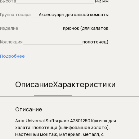
Высота
143 мм
Душевой слив
Группа товара
Аксессуары для ванной комнаты
Душевые гарнитуры
Изделие
Крючок (для халатов
Душевые кронштейны (для верхнего
Коллекция
полотенец)
душа)
Подробнее
Душевые наборы (комплекты)
Душевые панели
Описание
Характеристики
Душевые панели и колонны
Душевые стойки
Описание
Душевые форсунки
Axor Universal Softsquare 42801250 Крючок для
халата | полотенца (шлифованное золото).
Душевые шланги
Настенный монтаж, материал: металл, с