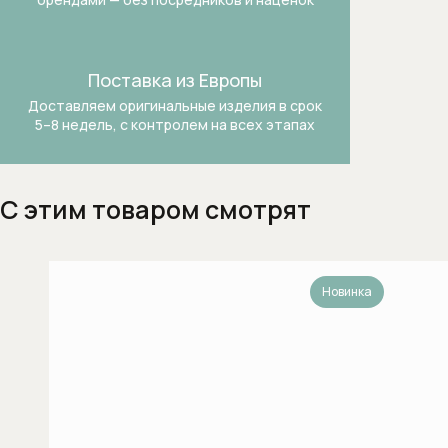
Встраиваемые вытяжки для кухни
Встраиваемые зерновые
Поставка из Европы
кофемашины
Доставляем оригинальные изделия в срок
5–8 недель, с контролем на всех этапах
Встраиваемые микроволновые печи
Встраиваемые морозильники
С этим товаром смотрят
Встраиваемые морозильники
Встраиваемые посудомоечные
Новинка
машины шириной 60 см
Встраиваемые холодильники
Встраиваемые холодильники-
морозильники