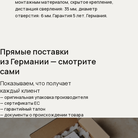
монтажным материалом, скрытое крепление,
Душевые штанги
дистанция сверления: 35 мм, диаметр
отверстия: 6 мм. Гарантия 5 лет. Германия.
Подключение для душевого шланга
Ручные души
Скрытые части душевых систем
Прямые поставки
из Германии — смотрите
Шланги
сами
Шланговые подсоединения
Показываем, что получает
Комплектующие для сантехники
каждый клиент
— оригинальная упаковка производителя
Внутренние механизмы для
— сертификаты ЕС
переключателя (дивертора)
— гарантийный талон
— документы о происхождении товара
положений
Запорные вентили