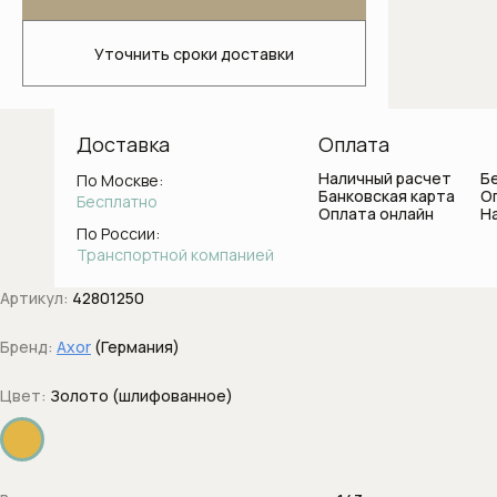
Светильники для ванной комнаты
Уточнить сроки доставки
Стаканы и держатели для зубных
щеток
Ванны
Доставка
Оплата
Наличный расчет
Б
По Москве:
Душевые системы
Банковская карта
О
Бесплатно
Оплата онлайн
Н
Боковые форсунки
По России:
Транспортной компанией
Верхние души
Артикул:
42801250
Вывод воды с держателем
Бренд:
Axor
(Германия)
Держатели душа
Цвет:
Золото (шлифованное)
Диверторы
Дренажные каналы