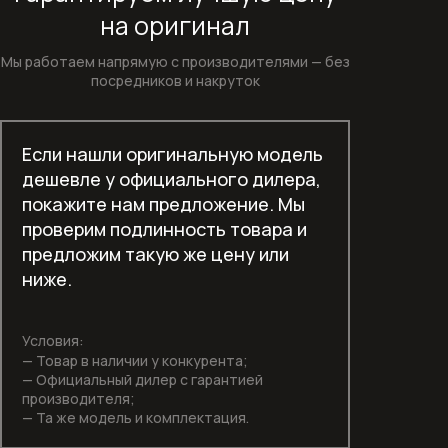
Кофемашины
на оригинал
Мы работаем напрямую с производителями —
без
Микроволновые печи
посредников и накруток
Моющие и чистящие средства
Если нашли оригинальную модель
Моющие и чистящие средства для
дешевле у официального дилера,
кофемашин
покажите нам предложение. Мы
Моющие и чистящие средства для
проверим подлинность товара и
посудомоечных машин
предложим такую же цену или
ниже.
Моющие и чистящие средства для
стиральных машин
Условия:
— Товар в наличии у конкурента;
Отдельностоящие морозильники
— Официальный дилер с гарантией
производителя;
Отдельностоящие сушильные
— Та же модель и комплектация.
машины