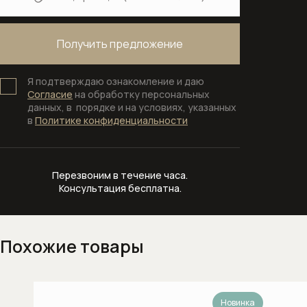
Сантехника для общественных мест
и медицинских учреждений
Системы инсталляции
Я подтверждаю ознакомление и даю
Смывные клавиши
Согласие
на обработку персональных
данных, в порядке и на условиях, указанных
Смывные клавиши для унитаза
в
Политике конфиденциальности
Смесители
Перезвоним в течение часа.
Автоматические смесители
Консультация бесплатна.
Бесконтактные смесители для
раковины
Похожие товары
Высокие смесители для раковины
Гигиенические души
Новинка