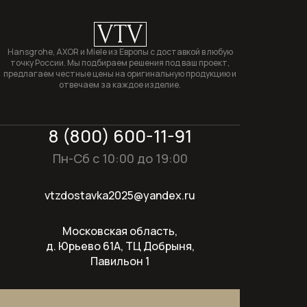
загрузкой
VTV
Сушильные машины
Hansgrohe, AXOR и Miele из Европы с доставкой в любую
точку России. Мы подбираем решения под ваш проект,
Техника для кухни
предлагаем честные цены на оригинальную продукцию и
отвечаем за каждое изделие.
Техника для ухода за бельем
Холодильники
8 (800) 600-11-91
Пн-Сб с 10:00 до 19:00
Оплата и доставка
Акции
vtzdostavka2025@yandex.ru
О компании
Контакты
Московская область,
д. Юрьево 61А, ТЦ Добрыня,
Павильон 1