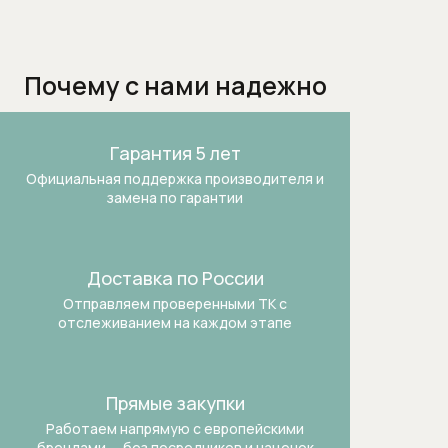
Термостаты
Бытовая техника
Почему с нами надежно
Dialog Oven духовые шкафы
Аксессуары и бытовая химия
Гарантия 5 лет
Официальная поддержка производителя и
Аксессуары к пылесосам
замена по гарантии
Аксессуары к стиральным и
сушильным машинам
Доставка по России
Безмешковые пылесосы
Отправляем проверенными ТК
с
отслеживанием на каждом этапе
Вакууматоры
Варочные панели
Прямые закупки
Работаем напрямую с европейскими
Винные холодильники
брендами —
без посредников и наценок