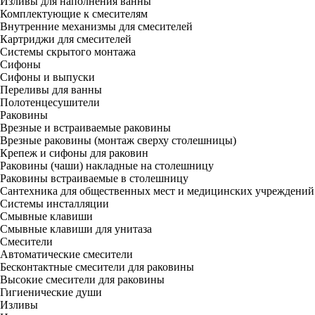
Изливы для наполнения ванны
Комплектующие к смесителям
Внутренние механизмы для смесителей
Картриджи для смесителей
Системы скрытого монтажа
Сифоны
Сифоны и выпуски
Переливы для ванны
Полотенцесушители
Раковины
Врезные и встраиваемые раковины
Врезные раковины (монтаж сверху столешницы)
Крепеж и сифоны для раковин
Раковины (чаши) накладные на столешницу
Раковины встраиваемые в столешницу
Сантехника для общественных мест и медицинских учреждений
Системы инсталляции
Смывные клавиши
Смывные клавиши для унитаза
Смесители
Автоматические смесители
Бесконтактные смесители для раковины
Высокие смесители для раковины
Гигиенические души
Изливы