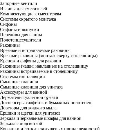
Запорные вентили
Изливы для смесителей
Комплектующие к смесителям
Системы скрытого монтажа
Сифоны
Сифоны и выпуски
Переливы для ванны
Полотенцесушители
Раковины
Врезные и встраиваемые раковины
Врезные раковины (монтаж сверху столешницы)
Крепеж и сифоны для раковин
Раковины (чаши) накладные на столешницу
Раковины встраиваемые в столешницу
Системы инсталляции
Смывные клавиши
Смывные клавиши для унитаза
Аксессуары для ванной
Держатели туалетной бумаги
Диспенсеры салфеток и бумажных полотенец
Дозаторы для жидкого мыла
Ершики и щетки для унитазов
Зеркала и зеркальные шкафы для ванной
Зеркала с подсветкой
Корзинки и лотки для душевых принадлежностей