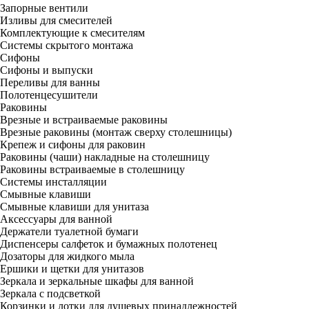
Запорные вентили
Изливы для смесителей
Комплектующие к смесителям
Системы скрытого монтажа
Сифоны
Сифоны и выпуски
Переливы для ванны
Полотенцесушители
Раковины
Врезные и встраиваемые раковины
Врезные раковины (монтаж сверху столешницы)
Крепеж и сифоны для раковин
Раковины (чаши) накладные на столешницу
Раковины встраиваемые в столешницу
Системы инсталляции
Смывные клавиши
Смывные клавиши для унитаза
Аксессуары для ванной
Держатели туалетной бумаги
Диспенсеры салфеток и бумажных полотенец
Дозаторы для жидкого мыла
Ершики и щетки для унитазов
Зеркала и зеркальные шкафы для ванной
Зеркала с подсветкой
Корзинки и лотки для душевых принадлежностей