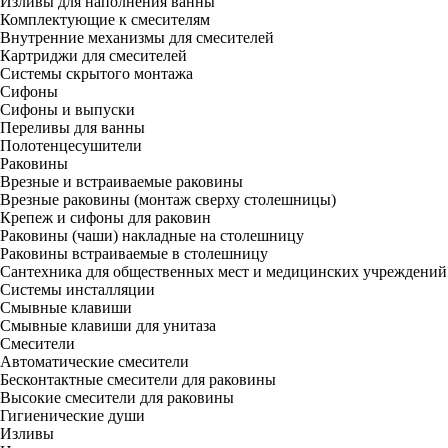
Изливы для наполнения ванны
Комплектующие к смесителям
Внутренние механизмы для смесителей
Картриджи для смесителей
Системы скрытого монтажа
Сифоны
Сифоны и выпуски
Переливы для ванны
Полотенцесушители
Раковины
Врезные и встраиваемые раковины
Врезные раковины (монтаж сверху столешницы)
Крепеж и сифоны для раковин
Раковины (чаши) накладные на столешницу
Раковины встраиваемые в столешницу
Сантехника для общественных мест и медицинских учреждений
Системы инсталляции
Смывные клавиши
Смывные клавиши для унитаза
Смесители
Автоматические смесители
Бесконтактные смесители для раковины
Высокие смесители для раковины
Гигиенические души
Изливы