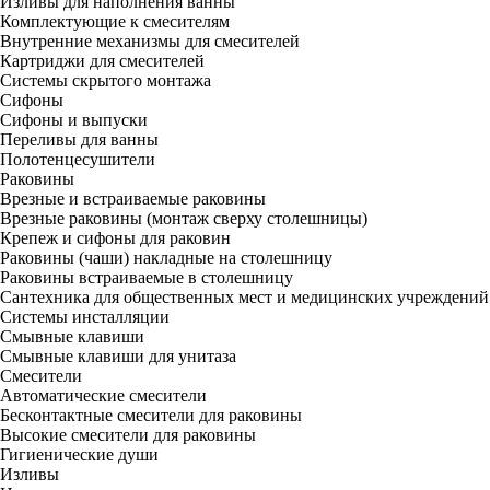
Изливы для наполнения ванны
Комплектующие к смесителям
Внутренние механизмы для смесителей
Картриджи для смесителей
Системы скрытого монтажа
Сифоны
Сифоны и выпуски
Переливы для ванны
Полотенцесушители
Раковины
Врезные и встраиваемые раковины
Врезные раковины (монтаж сверху столешницы)
Крепеж и сифоны для раковин
Раковины (чаши) накладные на столешницу
Раковины встраиваемые в столешницу
Сантехника для общественных мест и медицинских учреждений
Системы инсталляции
Смывные клавиши
Смывные клавиши для унитаза
Смесители
Автоматические смесители
Бесконтактные смесители для раковины
Высокие смесители для раковины
Гигиенические души
Изливы