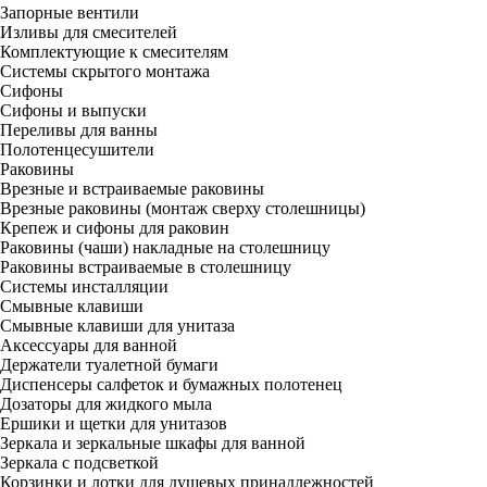
Запорные вентили
Изливы для смесителей
Комплектующие к смесителям
Системы скрытого монтажа
Сифоны
Сифоны и выпуски
Переливы для ванны
Полотенцесушители
Раковины
Врезные и встраиваемые раковины
Врезные раковины (монтаж сверху столешницы)
Крепеж и сифоны для раковин
Раковины (чаши) накладные на столешницу
Раковины встраиваемые в столешницу
Системы инсталляции
Смывные клавиши
Смывные клавиши для унитаза
Аксессуары для ванной
Держатели туалетной бумаги
Диспенсеры салфеток и бумажных полотенец
Дозаторы для жидкого мыла
Ершики и щетки для унитазов
Зеркала и зеркальные шкафы для ванной
Зеркала с подсветкой
Корзинки и лотки для душевых принадлежностей