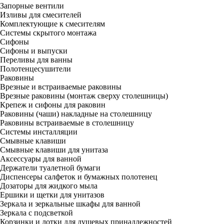
Запорные вентили
Изливы для смесителей
Комплектующие к смесителям
Системы скрытого монтажа
Сифоны
Сифоны и выпуски
Переливы для ванны
Полотенцесушители
Раковины
Врезные и встраиваемые раковины
Врезные раковины (монтаж сверху столешницы)
Крепеж и сифоны для раковин
Раковины (чаши) накладные на столешницу
Раковины встраиваемые в столешницу
Системы инсталляции
Смывные клавиши
Смывные клавиши для унитаза
Аксессуары для ванной
Держатели туалетной бумаги
Диспенсеры салфеток и бумажных полотенец
Дозаторы для жидкого мыла
Ершики и щетки для унитазов
Зеркала и зеркальные шкафы для ванной
Зеркала с подсветкой
Корзинки и лотки для душевых принадлежностей