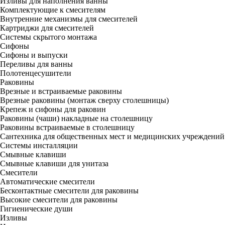
Изливы для наполнения ванны
Комплектующие к смесителям
Внутренние механизмы для смесителей
Картриджи для смесителей
Системы скрытого монтажа
Сифоны
Сифоны и выпуски
Переливы для ванны
Полотенцесушители
Раковины
Врезные и встраиваемые раковины
Врезные раковины (монтаж сверху столешницы)
Крепеж и сифоны для раковин
Раковины (чаши) накладные на столешницу
Раковины встраиваемые в столешницу
Сантехника для общественных мест и медицинских учреждений
Системы инсталляции
Смывные клавиши
Смывные клавиши для унитаза
Смесители
Автоматические смесители
Бесконтактные смесители для раковины
Высокие смесители для раковины
Гигиенические души
Изливы