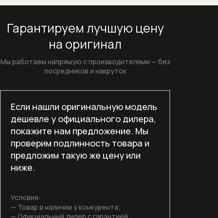
Кофемашины
Гарантируем лучшую цену
Микроволновые печи
на оригинал
Моющие и чистящие средства
Мы работаем напрямую с производителями —
без
посредников и накруток
Моющие и чистящие средства для
кофемашин
Если нашли оригинальную модель
Моющие и чистящие средства для
дешевле у официального дилера,
посудомоечных машин
покажите нам предложение. Мы
проверим подлинность товара и
Моющие и чистящие средства для
предложим такую же цену или
стиральных машин
ниже.
Отдельностоящие морозильники
Условия:
Отдельностоящие сушильные
— Товар в наличии у конкурента;
машины
— Официальный дилер с гарантией