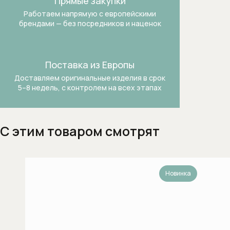
Прямые закупки
Работаем напрямую с европейскими
Встраиваемые вытяжки для кухни
брендами —
без посредников и наценок
Встраиваемые зерновые
кофемашины
Поставка из Европы
Встраиваемые микроволновые печи
Доставляем оригинальные изделия в срок
5–8 недель, с контролем на всех этапах
Встраиваемые морозильники
Встраиваемые морозильники
С этим товаром смотрят
Встраиваемые посудомоечные
машины шириной 60 см
Новинка
Встраиваемые холодильники
Встраиваемые холодильники-
морозильники