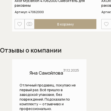
Axor MyEdition 47062000 Смеситель для
AXOR
раковины
раков
Смесители для кухни с выдвижным
(вытяжным) изливом
Артикул:
47062000
Артик
Смесители для кухни с высоким
В корзину
изливом
Смесители для раковины
Отзывы о компании
Смесители для раковины на 2 (два)
отверстия
Смесители для раковины на 3 (три)
31.12.2025
Яна Самойлова
отверстия
Отличный продавец, покупаю не
Смесители для раковины с
первый раз. Всё пришло в
гигиеническим душем
заводской упаковке, без
повреждений. Подсказали по
Смесители на борт ванны
комплекту — отзывчиво и
профессионально.