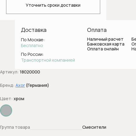
Светильники для ванной комнаты
Уточнить сроки доставки
Стаканы и держатели для зубных
щеток
Доставка
Оплата
Ванны
Наличный расчет
Б
По Москве:
Банковская карта
О
Бесплатно
Оплата онлайн
Н
Душевые системы
По России:
Транспортной компанией
Боковые форсунки
Артикул:
18020000
Верхние души
Бренд:
Axor
(Германия)
Вывод воды с держателем
Цвет:
хром
Держатели душа
Диверторы
Группа товара
Смесители
Дренажные каналы