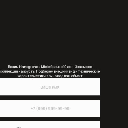
Переливы для ванны
Полотенцесушители
Раковины
Врезные и встраиваемые раковины
Врезные раковины (монтаж сверху
столешницы)
Возим Hansgrohe и Miele больше 10 лет. Знаем все
коллекции наизусть. Подберем внешний вид и технические
характеристики точно под ваш объект
Крепеж и сифоны для раковин
Раковины (чаши) накладные на
столешницу
Раковины встраиваемые в
столешницу