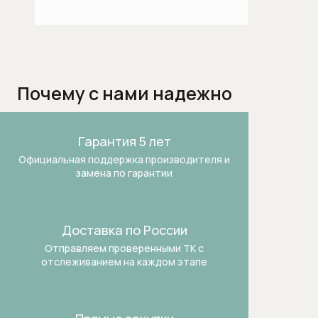
Термостаты
Бытовая техника
Dialog Oven духовые шкафы
Почему с нами надежно
Аксессуары и бытовая химия
Аксессуары к пылесосам
Гарантия 5 лет
Официальная поддержка производителя и
Аксессуары к стиральным и
замена по гарантии
сушильным машинам
Безмешковые пылесосы
Доставка по России
Вакууматоры
Отправляем проверенными ТК
с
отслеживанием на каждом этапе
Варочные панели
Винные холодильники