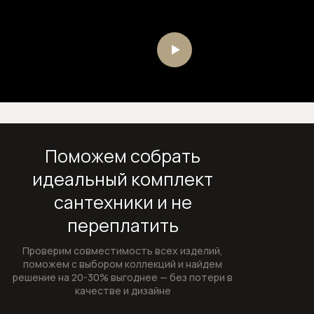
Внутренние механизмы запорных
вентилей
Изливы для смесителей
Изливы для наполнения ванны
Комплектующие к смесителям
Поможем собрать
Внутренние механизмы для
идеальный комплект
смесителей
сантехники и не
Картриджи для смесителей
переплатить
Системы скрытого монтажа
Проверим совместимость всех изделий,
поможем с выбором коллекций и найдем
Сифоны
решение на 20-30% выгоднее — без потери в
качестве и дизайне
Сифоны и выпуски