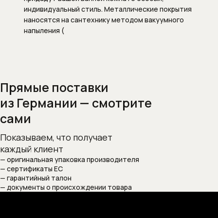
Душевые штанги
индивидуальный стиль. Металлические покрытия
наносятся на сантехнику методом вакуумного
Подключение для душевого шланга
напыления (
Ручные души
Скрытые части душевых систем
Прямые поставки
Шланги
из Германии — смотрите
сами
Шланговые подсоединения
Показываем, что получает
Комплектующие для сантехники
каждый клиент
— оригинальная упаковка производителя
Внутренние механизмы для
— сертификаты ЕС
переключателя (дивертора)
— гарантийный талон
положений
— документы о происхождении товара
Запорные вентили