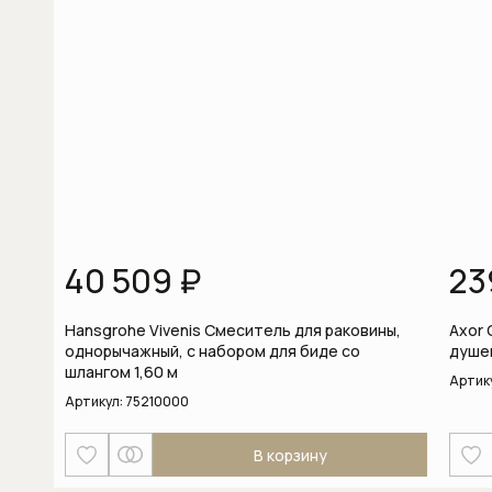
Вытяжки для кухни
Газовые варочные панели
Гладильные машины
Духовые шкафы
Духовые шкафы с функцией СВЧ
Духовые шкафы шириной 60 см
40 509 ₽
23
Духовые шкафы шириной 90 см
Hansgrohe Vivenis Смеситель для раковины,
Axor 
однорычажный, с набором для биде со
душе
Индукционные варочные панели
шлангом 1,60 м
Артик
Артикул:
75210000
Комби-пароварки
В корзину
Компактные духовые шкафы