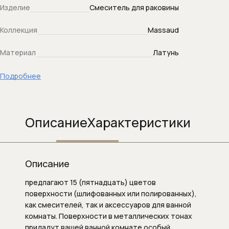
Изделие
Смеситель для раковины
Душевой слив
Коллекция
Massaud
Душевые гарнитуры
Материал
Латунь
Душевые кронштейны (для верхнего
душа)
Подробнее
Душевые наборы (комплекты)
Описание
Характеристики
Душевые панели
Душевые панели и колонны
Описание
Душевые стойки
предлагают 15 (пятнадцать) цветов
Душевые форсунки
поверхности (шлифованных или полированных),
как смесителей, так и аксессуаров для ванной
Душевые шланги
комнаты. Поверхности в металлических тонах
придадут вашей ванной комнате особый,