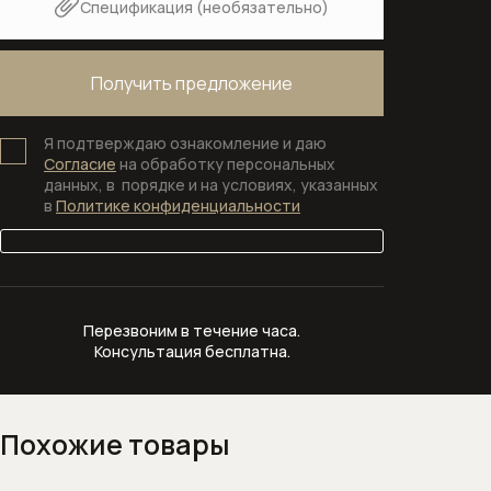
Спецификация (необязательно)
Сантехника для общественных мест
и медицинских учреждений
Системы инсталляции
Смывные клавиши
Я подтверждаю ознакомление и даю
Согласие
на обработку персональных
данных, в порядке и на условиях, указанных
Смывные клавиши для унитаза
в
Политике конфиденциальности
Смесители
Автоматические смесители
Перезвоним в течение часа.
Бесконтактные смесители для
Консультация бесплатна.
раковины
Высокие смесители для раковины
Похожие товары
Гигиенические души