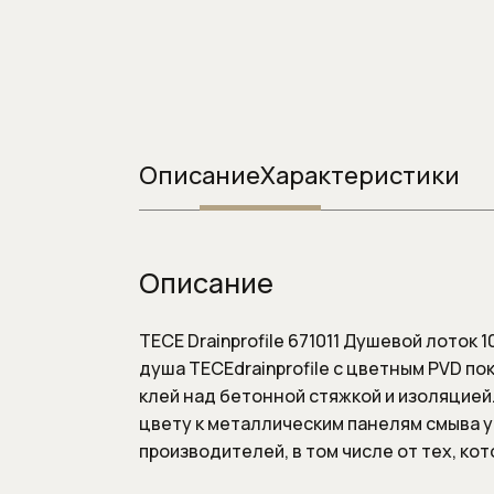
Системы инста
Смывные клавиш
Смывные клавиши
Описание
Характеристики
Описание
TECE Drainprofile 671011 Душевой лоток
душа TECEdrainprofile с цветным PVD п
клей над бетонной стяжкой и изоляцией
цвету к металлическим панелям смыва у
производителей, в том числе от тех, ко