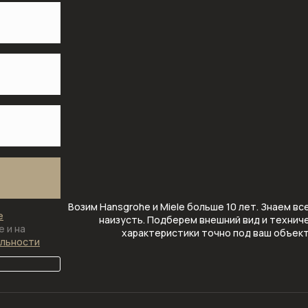
Возим Hansgrohe и Miele больше 10 лет. Знаем вс
е
наизусть. Подберем внешний вид и технич
 и на
характеристики точно под ваш объек
альности