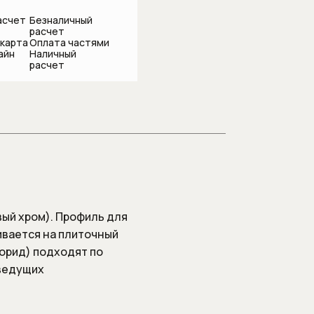
асчет
Безналичный
расчет
 карта
Оплата частями
айн
Наличный
подсоединения
расчет
вый хром). Профиль для
ивается на плиточный
орид) подходят по
 ведущих