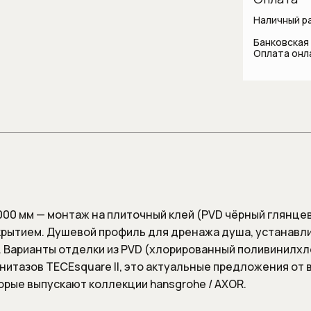
лляции
систем
комнаты
Наличный р
Шланги
и
Стаканы и держатели для
Банковская
зубных щеток
Оплата онл
Шланговые 
 для унитаза
Сантехника для
общественных мест и
медицинских учреждений
Смесители
Автоматические смесители
Бесконтактные смесители для
раковины
Высокие смесители для
 1000 мм — монтаж на плиточный клей (PVD чёрный глянце
раковины
окрытием. Душевой профиль для дренажа душа, устанавл
Гигиенические души
. Варианты отделки из PVD (хлорированный поливинилхл
нитазов TECEsquare II, это актуальные предложения от
Изливы
торые выпускают коллекции hansgrohe / AXOR.
Напольные смесители для
ванны