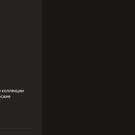
е коллекции
еские
т