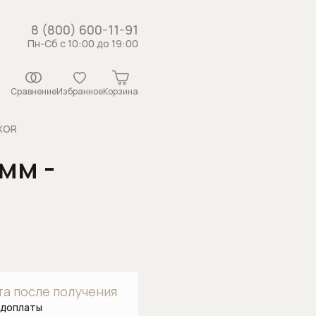
8 (800) 600-11-91
Пн-Сб с 10:00 до 19:00
Сравнение
Избранное
Корзина
AXOR
мм -
истемы
рсунки
ши
 с держателем
душа
а после получения
каналы
едоплаты