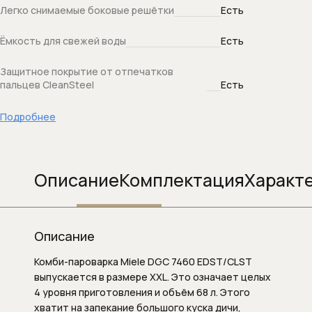
Легко снимаемые боковые решётки
Есть
Душевой слив
Ёмкость для свежей воды
Есть
Душевые гарнитуры
Защитное покрытие от отпечатков
Душевые кронштейны (для верхнего
пальцев CleanSteel
Есть
душа)
Подробнее
Душевые наборы (комплекты)
Душевые панели
Описание
Комплектация
Характ
Душевые панели и колонны
Душевые стойки
Описание
Душевые форсунки
Комби-пароварка Miele DGC 7460 EDST/CLST
выпускается в размере XXL. Это означает целых
Душевые шланги
4 уровня приготовления и объём 68 л. Этого
хватит на запекание большого куска дичи,