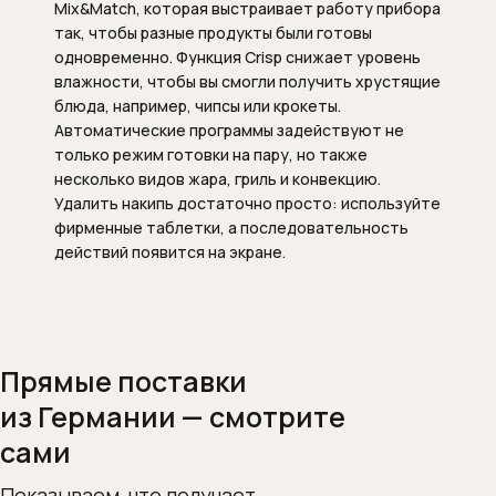
Mix&Match, которая выстраивает работу прибора
Внутренние механизмы запорных
так, чтобы разные продукты были готовы
вентилей
одновременно. Функция Crisp снижает уровень
влажности, чтобы вы смогли получить хрустящие
Изливы для смесителей
блюда, например, чипсы или крокеты.
Автоматические программы задействуют не
Изливы для наполнения ванны
только режим готовки на пару, но также
несколько видов жара, гриль и конвекцию.
Комплектующие к смесителям
Удалить накипь достаточно просто: используйте
фирменные таблетки, а последовательность
Внутренние механизмы для
действий появится на экране.
смесителей
Картриджи для смесителей
Прямые поставки
Системы скрытого монтажа
из Германии — смотрите
Сифоны
сами
Сифоны и выпуски
Показываем, что получает