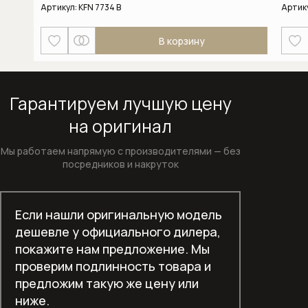
Артикул:
KFN 7734 B
Артик
Отдельностоящие холодильники
В корзину
Отдельностоящие холодильники-
морозильники
Гарантируем лучшую цену
Пароварки
на оригинал
Пароварки с СВЧ
Мы работаем напрямую с производителями —
без
Подогреватели посуды
посредников и накруток
Полновстраиваемые
посудомоечные машины шириной 45
Если нашли оригинальную модель
см
дешевле у официального дилера,
покажите нам предложение. Мы
Полновстраиваемые
проверим подлинность товара и
посудомоечные машины шириной 60
предложим такую же цену или
см
ниже.