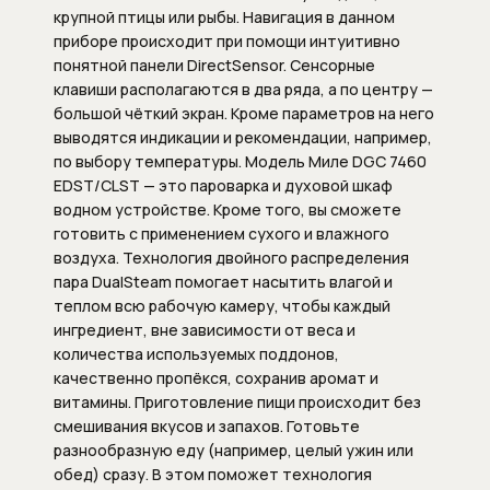
Душевые штанги
крупной птицы или рыбы. Навигация в данном
приборе происходит при помощи интуитивно
Подключение для душевого шланга
понятной панели DirectSensor. Сенсорные
клавиши располагаются в два ряда, а по центру —
Ручные души
большой чёткий экран. Кроме параметров на него
выводятся индикации и рекомендации, например,
по выбору температуры. Модель Миле DGC 7460
Скрытые части душевых систем
EDST/CLST — это пароварка и духовой шкаф
водном устройстве. Кроме того, вы сможете
Шланги
готовить с применением сухого и влажного
воздуха. Технология двойного распределения
Шланговые подсоединения
пара DualSteam помогает насытить влагой и
теплом всю рабочую камеру, чтобы каждый
Комплектующие для сантехники
ингредиент, вне зависимости от веса и
количества используемых поддонов,
Внутренние механизмы для
качественно пропёкся, сохранив аромат и
переключателя (дивертора)
витамины. Приготовление пищи происходит без
положений
смешивания вкусов и запахов. Готовьте
разнообразную еду (например, целый ужин или
Запорные вентили
обед) сразу. В этом поможет технология