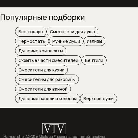
загрузкой
Популярные подборки
Сушильные машины
Техника для кухни
Все товары
Смесители для душа
Термостаты
Ручные души
Изливы
Техника для ухода за бельем
Душевые комплекты
Холодильники
Скрытые части смесителей
Вентили
Смесители для кухни
Смесителим для раковины
Оплата и доставка
Акции
Смесители для ванной
О компании
Душевые панели и колонны
Верхние души
Контакты
VTV
Hansgrohe, AXOR и Miele из Европы с доставкой в любую