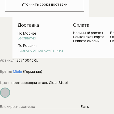
Светильники для ванной комнаты
Уточнить сроки доставки
Стаканы и держатели для зубных
щеток
Доставка
Оплата
Ванны
Наличный расчет
Б
По Москве:
Банковская карта
О
Бесплатно
Оплата онлайн
Н
Душевые системы
По России:
Транспортной компанией
Боковые форсунки
Артикул:
23746043RU
Верхние души
Бренд:
Miele
(Германия)
Вывод воды с держателем
Цвет:
нержавеющая сталь CleanSteel
Держатели душа
Диверторы
Блокировка запуска
Есть
Дренажные каналы