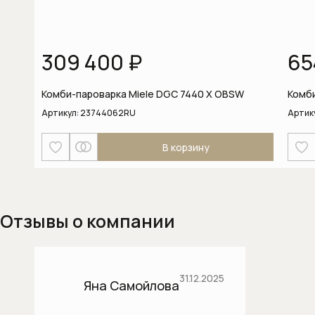
Термостаты
Бытовая техника
309 400 ₽
65
Dialog Oven духовые шкафы
Комби-пароварка Miele DGC 7440 X OBSW
Комби
Аксессуары и бытовая химия
Артикул:
23744062RU
Артик
Аксессуары к пылесосам
В корзину
Аксессуары к стиральным и
сушильным машинам
Безмешковые пылесосы
Отзывы о компании
Вакууматоры
Варочные панели
31.12.2025
Яна Самойлова
Винные холодильники