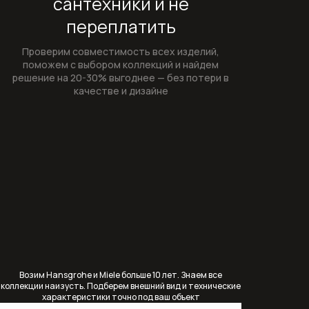
сантехники и не
Сантехника для общественных мест
переплатить
и медицинских учреждений
Проверим совместимость всех изделий,
Системы инсталляции
поможем с выбором коллекций и найдем
решение на 20-30% выгоднее — без потери в
Смывные клавиши
качестве и дизайне
Смывные клавиши для унитаза
Смесители
Автоматические смесители
Бесконтактные смесители для
раковины
Высокие смесители для раковины
Возим Hansgrohe и Miele больше 10 лет. Знаем все
коллекции наизусть. Подберем внешний вид и технические
Гигиенические души
характеристики точно под ваш объект