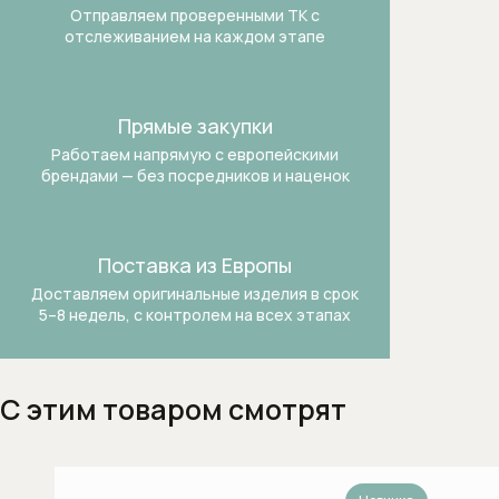
Отправляем проверенными ТК
с
Вытяжки для кухни
отслеживанием на каждом этапе
Газовые варочные панели
Гладильные машины
Прямые закупки
Работаем напрямую с европейскими
Духовые шкафы
брендами —
без посредников и наценок
Духовые шкафы с функцией СВЧ
Поставка из Европы
Духовые шкафы шириной 60 см
Доставляем оригинальные изделия в срок
5–8 недель, с контролем на всех этапах
Духовые шкафы шириной 90 см
Индукционные варочные панели
С этим товаром смотрят
Комби-пароварки
Компактные духовые шкафы