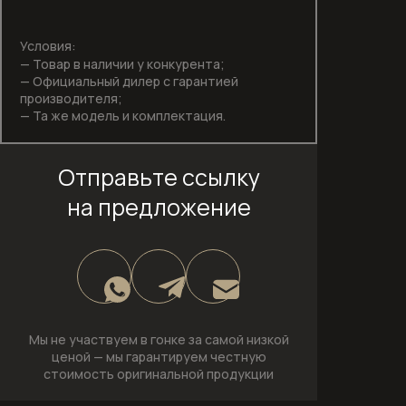
Посудомоечные машины
Условия:
Пылесосы
— Товар в наличии у конкурента;
— Официальный дилер с гарантией
производителя;
Вертикальные беспроводные
— Та же модель и комплектация.
пылесосы
Пылесосы серии Guard
Отправьте ссылку
на предложение
Соло кофемашины
Стеклокерамические варочные
панели
Стирально-сушильные машины
Мы не участвуем в гонке за самой низкой
Стиральные машины
ценой —
мы гарантируем честную
стоимость оригинальной продукции
Стиральные машины с фронтальной