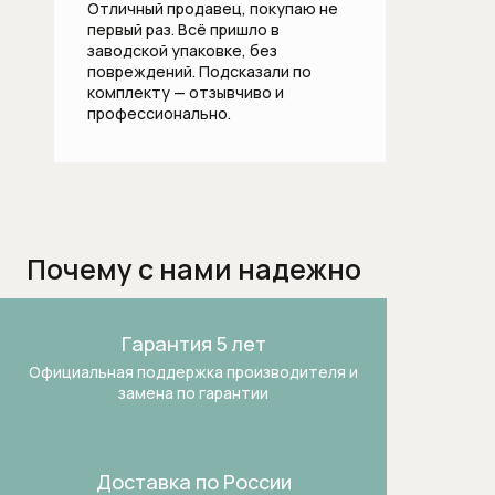
Отличный продавец, покупаю не
первый раз. Всё пришло в
Встраиваемые вытяжки для кухни
заводской упаковке, без
повреждений. Подсказали по
Встраиваемые зерновые
комплекту — отзывчиво и
кофемашины
профессионально.
Встраиваемые микроволновые печи
Встраиваемые морозильники
Встраиваемые морозильники
Почему с нами надежно
Встраиваемые посудомоечные
машины шириной 60 см
Гарантия 5 лет
Официальная поддержка производителя и
Встраиваемые холодильники
замена по гарантии
Встраиваемые холодильники-
морозильники
Доставка по России