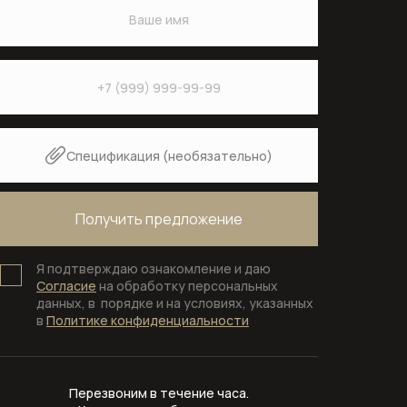
Изливы
Напольные смесители для ванны
Напольные смесители для раковины
Настенные смесители для кухни
Спецификация (необязательно)
Настенные смесители для раковины
Скрытые части смесителей
Смесители для биде
Я подтверждаю ознакомление и даю
Согласие
на обработку персональных
данных, в порядке и на условиях, указанных
Смесители для ванны
в
Политике конфиденциальности
Смесители для душа
Смесители для кухни
Перезвоним в течение часа.