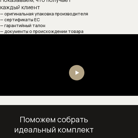
каждый клиент
Переливы для ванны
— оригинальная упаковка производителя
— сертификаты ЕС
Полотенцесушители
— гарантийный талон
— документы о происхождении товара
Раковины
Врезные и встраиваемые раковины
Врезные раковины (монтаж сверху
столешницы)
Крепеж и сифоны для раковин
Раковины (чаши) накладные на
столешницу
Поможем собрать
Раковины встраиваемые в
идеальный комплект
столешницу