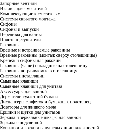
Запорные вентили
Изливы для смесителей
Комплектующие к смесителям
Системы скрытого монтажа
Сифоны
Сифоны и выпуски
Переливы для ванны
Полотенцесушители
Раковины
Врезные и встраиваемые раковины
Врезные раковины (монтаж сверху столешницы)
Крепеж и сифоны для раковин
Раковины (чаши) накладные на столешницу
Раковины встраиваемые в столешницу
Системы инсталляции
Смывные клавиши
Смывные клавиши для унитаза
Аксессуары для ванной
Держатели туалетной бумаги
Диспенсеры салфеток и бумажных полотенец
Дозаторы для жидкого мыла
Ершики и щетки для унитазов
Зеркала и зеркальные шкафы для ванной
Зеркала с подсветкой
Корзинки и лотки для душевых принадлежностей