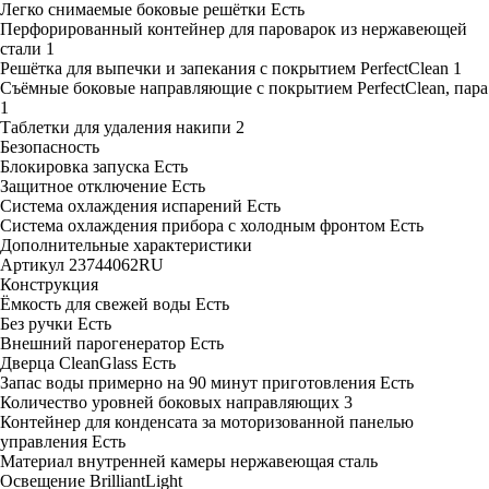
Легко снимаемые боковые решётки
Есть
Перфорированный контейнер для пароварок из нержавеющей
стали
1
Решётка для выпечки и запекания с покрытием PerfectClean
1
Съёмные боковые направляющие с покрытием PerfectClean, пара
1
Таблетки для удаления накипи
2
Безопасность
Блокировка запуска
Есть
Защитное отключение
Есть
Система охлаждения испарений
Есть
Система охлаждения прибора с холодным фронтом
Есть
Дополнительные характеристики
Артикул
23744062RU
Конструкция
Ёмкость для свежей воды
Есть
Без ручки
Есть
Внешний парогенератор
Есть
Дверца CleanGlass
Есть
Запас воды примерно на 90 минут приготовления
Есть
Количество уровней боковых направляющих
3
Контейнер для конденсата за моторизованной панелью
управления
Есть
Материал внутренней камеры
нержавеющая сталь
Освещение
BrilliantLight