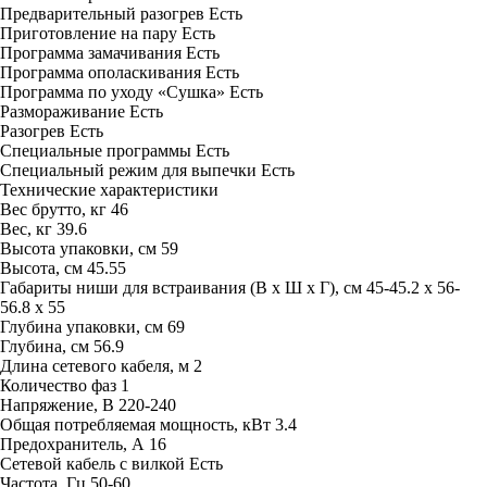
Предварительный разогрев
Есть
Приготовление на пару
Есть
Программа замачивания
Есть
Программа ополаскивания
Есть
Программа по уходу «Сушка»
Есть
Размораживание
Есть
Разогрев
Есть
Специальные программы
Есть
Специальный режим для выпечки
Есть
Технические характеристики
Вес брутто, кг
46
Вес, кг
39.6
Высота упаковки, см
59
Высота, см
45.55
Габариты ниши для встраивания (В х Ш х Г), см
45-45.2 х 56-
56.8 х 55
Глубина упаковки, см
69
Глубина, см
56.9
Длина сетевого кабеля, м
2
Количество фаз
1
Напряжение, В
220-240
Общая потребляемая мощность, кВт
3.4
Предохранитель, А
16
Сетевой кабель с вилкой
Есть
Частота, Гц
50-60