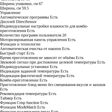
Ширина упаковки, см
67
Ширина, см
59.5
Управление
Автоматические программы
Есть
Дисплей
DirectSensor
Индивидуальные настройки влажности для комби-
приготовления
Есть
Количество программ пользователя
20
Моторизированная панель управления
Есть
Функции и технологии
Автоматическая очистка от накипи
Есть
Быстрый старт
Есть
Время приготовления не зависит от объёма
Есть
Звуковой сигнал при достижении целевой температуры
Есть
Индивидуальные установки
Есть
Индикация заданной температуры
Есть
Индикация фактической температуры
Есть
Комби-приготовление
Есть
Приготовление блюд меню без смешивания вкусов и запахов
Есть
Рекомендация температуры
Есть
Таймер
Есть
Функция Crisp function
Есть
Функция Mix&Match
Есть
Функция поддержания тепла
Есть