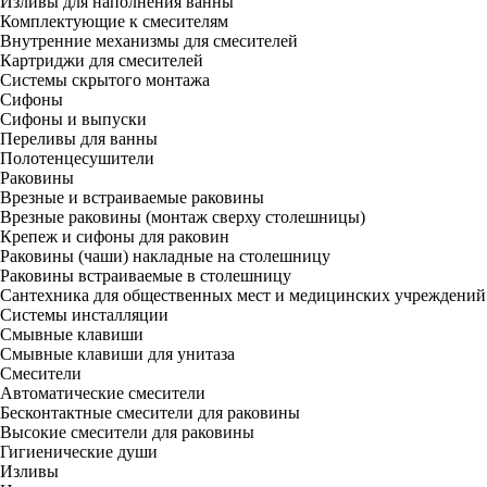
Изливы для наполнения ванны
Комплектующие к смесителям
Внутренние механизмы для смесителей
Картриджи для смесителей
Системы скрытого монтажа
Сифоны
Сифоны и выпуски
Переливы для ванны
Полотенцесушители
Раковины
Врезные и встраиваемые раковины
Врезные раковины (монтаж сверху столешницы)
Крепеж и сифоны для раковин
Раковины (чаши) накладные на столешницу
Раковины встраиваемые в столешницу
Сантехника для общественных мест и медицинских учреждений
Системы инсталляции
Смывные клавиши
Смывные клавиши для унитаза
Смесители
Автоматические смесители
Бесконтактные смесители для раковины
Высокие смесители для раковины
Гигиенические души
Изливы