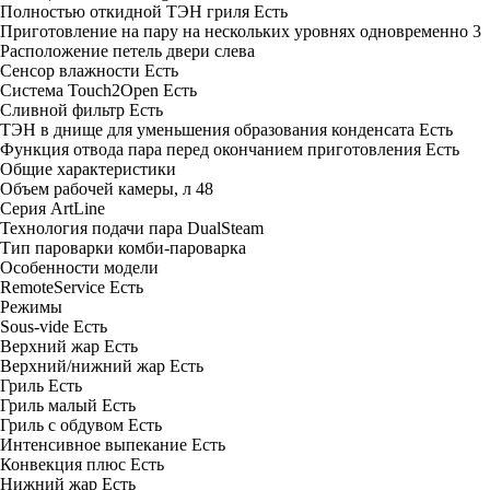
Полностью откидной ТЭН гриля
Есть
Приготовление на пару на нескольких уровнях одновременно
3
Расположение петель двери
слева
Сенсор влажности
Есть
Система Touch2Open
Есть
Сливной фильтр
Есть
ТЭН в днище для уменьшения образования конденсата
Есть
Функция отвода пара перед окончанием приготовления
Есть
Общие характеристики
Объем рабочей камеры, л
48
Серия
ArtLine
Технология подачи пара
DualSteam
Тип пароварки
комби-пароварка
Особенности модели
RemoteService
Есть
Режимы
Sous-vide
Есть
Верхний жар
Есть
Верхний/нижний жар
Есть
Гриль
Есть
Гриль малый
Есть
Гриль с обдувом
Есть
Интенсивное выпекание
Есть
Конвекция плюс
Есть
Нижний жар
Есть