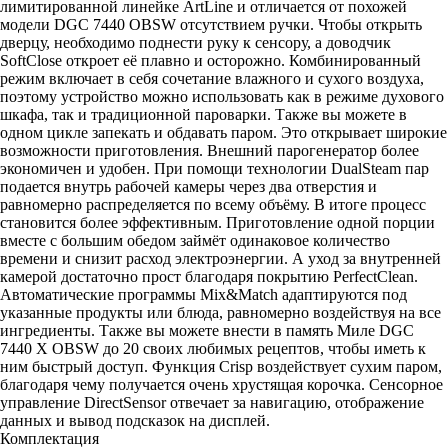
лимитированной линейке ArtLine и отличается от похожей
модели DGC 7440 OBSW отсутствием ручки. Чтобы открыть
дверцу, необходимо поднести руку к сенсору, а доводчик
SoftClose откроет её плавно и осторожно. Комбинированный
режим включает в себя сочетание влажного и сухого воздуха,
поэтому устройство можно использовать как в режиме духового
шкафа, так и традиционной пароварки. Также вы можете в
одном цикле запекать и обдавать паром. Это открывает широкие
возможности приготовления. Внешний парогенератор более
экономичен и удобен. При помощи технологии DualSteam пар
подается внутрь рабочей камеры через два отверстия и
равномерно распределяется по всему объёму. В итоге процесс
становится более эффективным. Приготовление одной порции
вместе с большим обедом займёт одинаковое количество
времени и снизит расход электроэнергии. А уход за внутренней
камерой достаточно прост благодаря покрытию PerfectClean.
Автоматические программы Mix&Match адаптируются под
указанные продукты или блюда, равномерно воздействуя на все
ингредиенты. Также вы можете внести в память Миле DGC
7440 X OBSW до 20 своих любимых рецептов, чтобы иметь к
ним быстрый доступ. Функция Crisp воздействует сухим паром,
благодаря чему получается очень хрустящая корочка. Сенсорное
управление DirectSensor отвечает за навигацию, отображение
данных и вывод подсказок на дисплей.
Комплектация