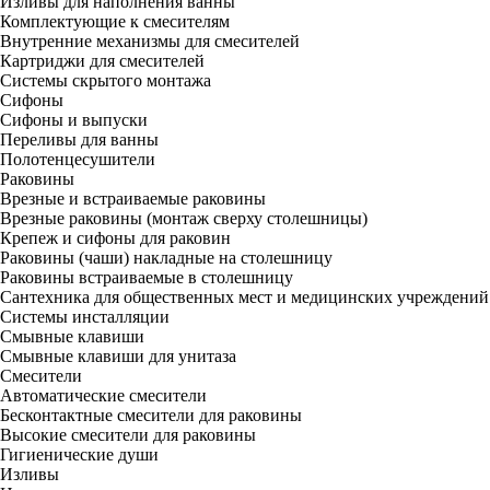
Изливы для наполнения ванны
Комплектующие к смесителям
Внутренние механизмы для смесителей
Картриджи для смесителей
Системы скрытого монтажа
Сифоны
Сифоны и выпуски
Переливы для ванны
Полотенцесушители
Раковины
Врезные и встраиваемые раковины
Врезные раковины (монтаж сверху столешницы)
Крепеж и сифоны для раковин
Раковины (чаши) накладные на столешницу
Раковины встраиваемые в столешницу
Сантехника для общественных мест и медицинских учреждений
Системы инсталляции
Смывные клавиши
Смывные клавиши для унитаза
Смесители
Автоматические смесители
Бесконтактные смесители для раковины
Высокие смесители для раковины
Гигиенические души
Изливы