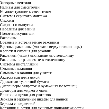
Запорные вентили
Изливы для смесителей
Комплектующие к смесителям
Системы скрытого монтажа
Сифоны
Сифоны и выпуски
Переливы для ванны
Полотенцесушители
Раковины
Врезные и встраиваемые раковины
Врезные раковины (монтаж сверху столешницы)
Крепеж и сифоны для раковин
Раковины (чаши) накладные на столешницу
Раковины встраиваемые в столешницу
Системы инсталляции
Смывные клавиши
Смывные клавиши для унитаза
Аксессуары для ванной
Держатели туалетной бумаги
Диспенсеры салфеток и бумажных полотенец
Дозаторы для жидкого мыла
Ершики и щетки для унитазов
Зеркала и зеркальные шкафы для ванной
Зеркала с подсветкой
Корзинки и лотки для душевых принадлежностей