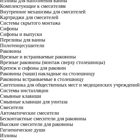
Изливы для наполнения ванны
Комплектующие к смесителям
Внутренние механизмы для смесителей
Картриджи для смесителей
Системы скрытого монтажа
Сифоны
Сифоны и выпуски
Переливы для ванны
Полотенцесушители
Раковины
Врезные и встраиваемые раковины
Врезные раковины (монтаж сверху столешницы)
Крепеж и сифоны для раковин
Раковины (чаши) накладные на столешницу
Раковины встраиваемые в столешницу
Сантехника для общественных мест и медицинских учреждений
Системы инсталляции
Смывные клавиши
Смывные клавиши для унитаза
Смесители
Автоматические смесители
Бесконтактные смесители для раковины
Высокие смесители для раковины
Гигиенические души
Изливы