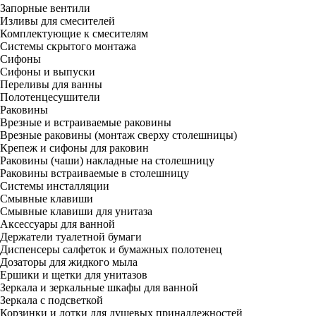
Запорные вентили
Изливы для смесителей
Комплектующие к смесителям
Системы скрытого монтажа
Сифоны
Сифоны и выпуски
Переливы для ванны
Полотенцесушители
Раковины
Врезные и встраиваемые раковины
Врезные раковины (монтаж сверху столешницы)
Крепеж и сифоны для раковин
Раковины (чаши) накладные на столешницу
Раковины встраиваемые в столешницу
Системы инсталляции
Смывные клавиши
Смывные клавиши для унитаза
Аксессуары для ванной
Держатели туалетной бумаги
Диспенсеры салфеток и бумажных полотенец
Дозаторы для жидкого мыла
Ершики и щетки для унитазов
Зеркала и зеркальные шкафы для ванной
Зеркала с подсветкой
Корзинки и лотки для душевых принадлежностей