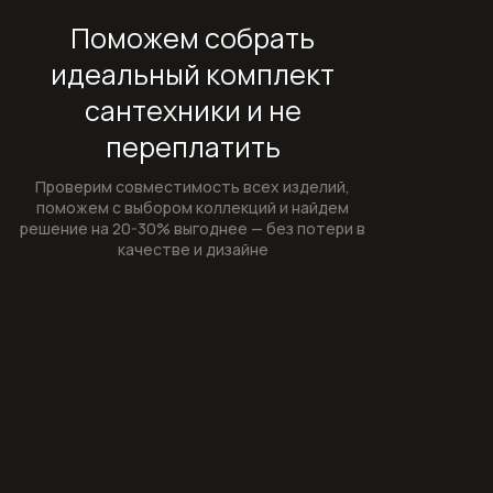
Внутренние механизмы запорных
Поможем собрать
вентилей
идеальный комплект
Изливы для смесителей
сантехники и не
переплатить
Изливы для наполнения ванны
Проверим совместимость всех изделий,
Комплектующие к смесителям
поможем с выбором коллекций и найдем
решение на 20-30% выгоднее — без потери в
Внутренние механизмы для
качестве и дизайне
смесителей
Картриджи для смесителей
Системы скрытого монтажа
Сифоны
Сифоны и выпуски