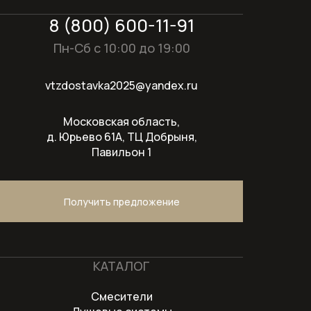
8 (800) 600-11-91
Отдельностоящие холодильники
Пн-Сб с 10:00 до 19:00
Отдельностоящие холодильники-
морозильники
vtzdostavka2025@yandex.ru
Пароварки
Московская область,
Пароварки с СВЧ
д. Юрьево 61А, ТЦ Добрыня,
Павильон 1
Подогреватели посуды
Полновстраиваемые
Получить предложение
посудомоечные машины шириной 45
см
Полновстраиваемые
КАТАЛОГ
посудомоечные машины шириной 60
см
Смесители