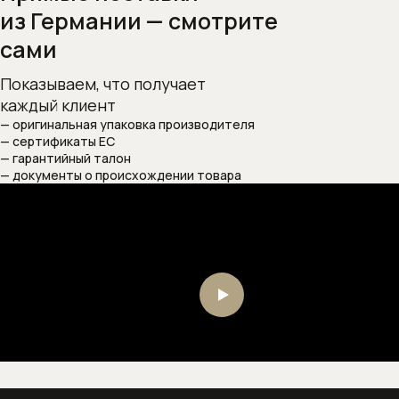
Душевые штанги
из Германии — смотрите
сами
Подключение для душевого шланга
Показываем, что получает
Ручные души
каждый клиент
— оригинальная упаковка производителя
Скрытые части душевых систем
— сертификаты ЕС
— гарантийный талон
Шланги
— документы о происхождении товара
Шланговые подсоединения
Комплектующие для сантехники
Внутренние механизмы для
переключателя (дивертора)
положений
Запорные вентили