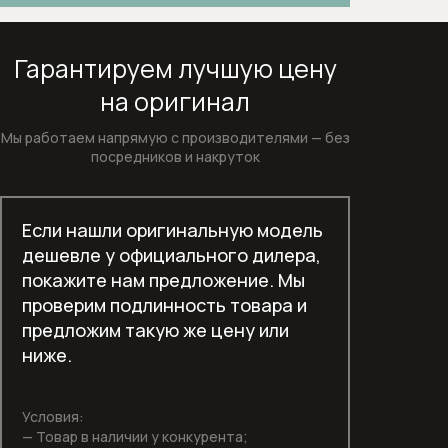
Встраиваемые вытяжки для кухни
Гарантируем лучшую цену
Встраиваемые зерновые
на оригинал
кофемашины
Мы работаем напрямую с производителями —
без
Встраиваемые микроволновые печи
посредников и накруток
Встраиваемые морозильники
Если нашли оригинальную модель
Встраиваемые морозильники
дешевле у официального дилера,
покажите нам предложение. Мы
Встраиваемые посудомоечные
проверим подлинность товара и
машины шириной 60 см
предложим такую же цену или
Встраиваемые холодильники
ниже.
Встраиваемые холодильники-
Условия:
морозильники
— Товар в наличии у конкурента;