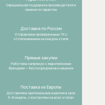
Термостаты
Официальная поддержка производителя и
замена по гарантии
Бытовая техника
Dialog Oven духовые шкафы
Доставка по России
Аксессуары и бытовая химия
Отправляем проверенными ТК
с
отслеживанием на каждом этапе
Аксессуары к пылесосам
Аксессуары к стиральным и
Прямые закупки
сушильным машинам
Работаем напрямую с европейскими
брендами —
без посредников и наценок
Безмешковые пылесосы
Вакууматоры
Поставка из Европы
Варочные панели
Доставляем оригинальные изделия в срок
5–8 недель, с контролем на всех этапах
Винные холодильники