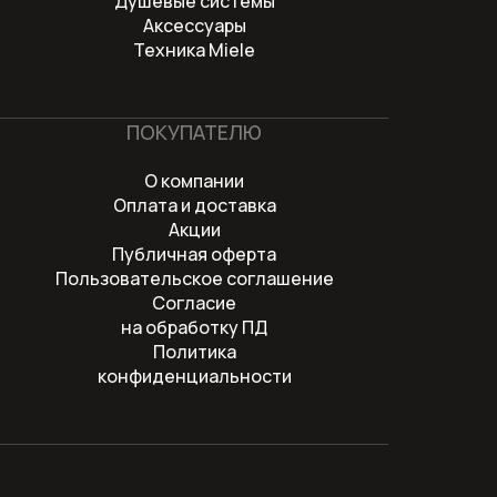
Душевые системы
Посудомоечные машины
Аксессуары
Техника Miele
Пылесосы
Вертикальные беспроводные
ПОКУПАТЕЛЮ
пылесосы
О компании
Пылесосы серии Guard
Оплата и доставка
Акции
Соло кофемашины
Публичная оферта
Пользовательское соглашение
Стеклокерамические варочные
Согласие
на обработку ПД
панели
Политика
конфиденциальности
Стирально-сушильные машины
Стиральные машины
Стиральные машины с фронтальной