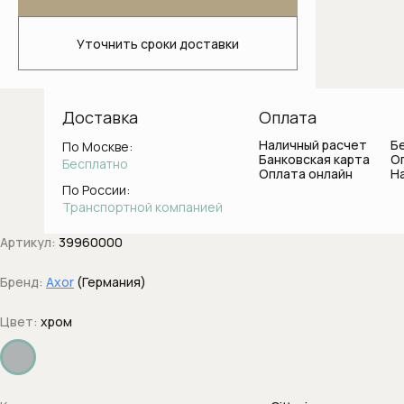
Светильники для ванной комнаты
Уточнить сроки доставки
Стаканы и держатели для зубных
щеток
Ванны
Доставка
Оплата
Наличный расчет
Б
По Москве:
Душевые системы
Банковская карта
О
Бесплатно
Оплата онлайн
Н
Боковые форсунки
По России:
Транспортной компанией
Верхние души
Артикул:
39960000
Вывод воды с держателем
Бренд:
Axor
(Германия)
Держатели душа
Цвет:
хром
Диверторы
Дренажные каналы