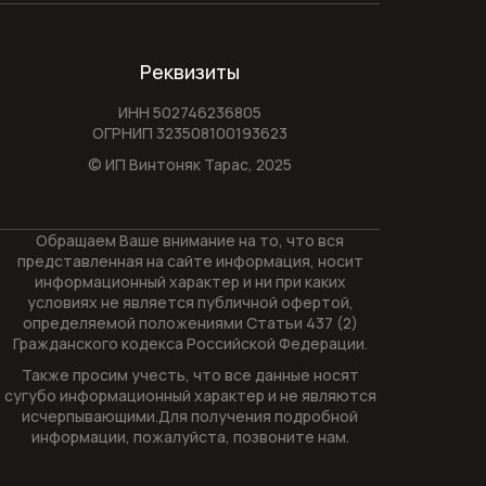
загрузкой
Сушильные машины
Реквизиты
Техника для кухни
ИНН 502746236805
ОГРНИП 323508100193623
Техника для ухода за бельем
© ИП Винтоняк Тарас,
2025
Холодильники
Обращаем Ваше внимание на то, что вся
представленная на сайте информация, носит
Оплата и доставка
информационный характер и ни при каких
условиях не является публичной офертой,
Акции
определяемой положениями Статьи 437 (2)
О компании
Гражданского кодекса Российской Федерации.
Контакты
Также просим учесть, что все данные носят
сугубо информационный характер и не являются
исчерпывающими.Для получения подробной
информации, пожалуйста, позвоните нам.