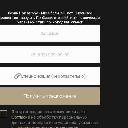
Переливы для ванны
Возим Hansgrohe и Miele больше 10 лет. Знаем все
коллекции наизусть. Подберем внешний вид и технические
Полотенцесушители
характеристики точно под ваш объект
Раковины
Врезные и встраиваемые раковины
Врезные раковины (монтаж сверху
столешницы)
Спецификация (необязательно)
Крепеж и сифоны для раковин
Раковины (чаши) накладные на
столешницу
Я подтверждаю ознакомление и даю
Раковины встраиваемые в
Согласие
на обработку персональных
столешницу
данных, в порядке и на условиях, указанных
в
Политике конфиденциальности