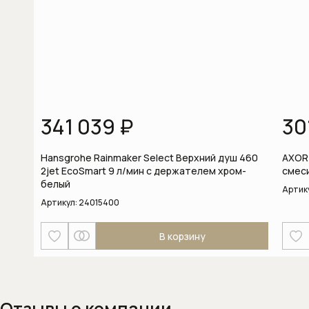
Изливы
Напольные смесители для ванны
Напольные смесители для раковины
Настенные смесители для кухни
341 039 ₽
30
Настенные смесители для раковины
Hansgrohe Rainmaker Select Верхний душ 460
AXOR
Скрытые части смесителей
2jet EcoSmart 9 л/мин с держателем хром-
смес
белый
Артик
Смесители для биде
Артикул:
24015400
Смесители для ванны
В корзину
Смесители для душа
Смесители для кухни
Отзывы о компании