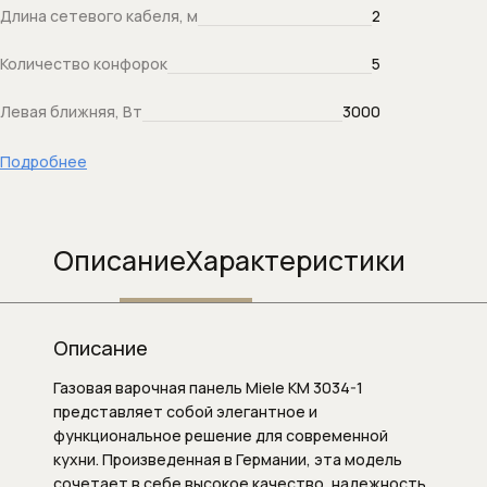
Длина сетевого кабеля, м
2
Душевой слив
Количество конфорок
5
Душевые гарнитуры
Левая ближняя, Вт
3000
Душевые кронштейны (для верхнего
душа)
Подробнее
Душевые наборы (комплекты)
Описание
Характеристики
Душевые панели
Душевые панели и колонны
Описание
Душевые стойки
Газовая варочная панель Miele KM 3034-1
Душевые форсунки
представляет собой элегантное и
функциональное решение для современной
Душевые шланги
кухни. Произведенная в Германии, эта модель
сочетает в себе высокое качество, надежность