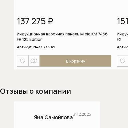
Встраиваемые вытяжки для кухни
137 275 ₽
15
Встраиваемые зерновые
кофемашины
Индукционная варочная панель Miele KM 7466
Индук
FR 125 Edition
FX
Встраиваемые микроволновые печи
Артикул:
1d4e717e89c1
Артик
Встраиваемые морозильники
В корзину
Встраиваемые морозильники
Встраиваемые посудомоечные
машины шириной 60 см
Отзывы о компании
Встраиваемые холодильники
Встраиваемые холодильники-
31.12.2025
Яна Самойлова
морозильники