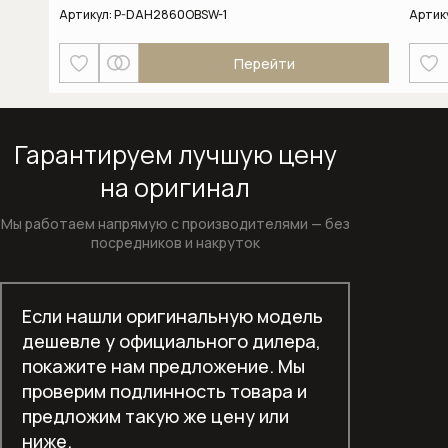
Артикул:
P-DAH2860OBSW-1
Артик
Посудомоечные машины
Этот
Перейти
Пылесосы
товар
имеет
Вертикальные беспроводные
несколько
пылесосы
вариаций.
Гарантируем лучшую цену
Опции
на оригинал
Пылесосы серии Guard
можно
выбрать
Мы работаем напрямую с производителями —
без
Соло кофемашины
на
посредников и накруток
странице
Стеклокерамические варочные
товара.
панели
Если нашли оригинальную модель
дешевле у официального дилера,
Стирально-сушильные машины
покажите нам предложение. Мы
Стиральные машины
проверим подлинность товара и
предложим такую же цену или
Стиральные машины с фронтальной
ниже.