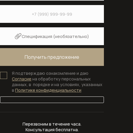
Смесители для кухни с выдвижным
(вытяжным) изливом
Смесители для кухни с высоким
изливом
Спецификация (необязательно)
Смесители для раковины
Смесители для раковины на 2 (два)
отверстия
Я подтверждаю ознакомление и даю
Согласие
на обработку персональных
Смесители для раковины на 3 (три)
данных, в порядке и на условиях, указанных
отверстия
в
Политике конфиденциальности
Смесители для раковины с
гигиеническим душем
Перезвоним в течение часа.
Смесители на борт ванны
Консультация бесплатна.