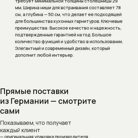
требует минимальной толщины столешницы 29
мм. Ширина ниши для встраивания составляет 78
Переливы для ванны
см, а глубина — 50 см, что делает ее подходящей
для большинства кухонных гарнитуров. Ключевые
Полотенцесушители
преимущества: Высокое качество и надежность,
подтвержденные гарантией на год. Большое
Раковины
количество функций и удобство в использовании.
Элегантный и современный дизайн, который
Врезные и встраиваемые раковины
дополнит любой интерьер.
Врезные раковины (монтаж сверху
столешницы)
Крепеж и сифоны для раковин
Прямые поставки
из Германии — смотрите
Раковины (чаши) накладные на
столешницу
сами
Раковины встраиваемые в
Показываем, что получает
столешницу
каждый клиент
— оригинальная упаковка производителя