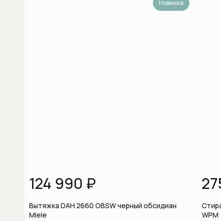
Новинка
Отдельностоящие холодильники
Отдельностоящие холодильники-
морозильники
Пароварки
Пароварки с СВЧ
Подогреватели посуды
Полновстраиваемые
посудомоечные машины шириной 45
см
124 990 ₽
27
Полновстраиваемые
посудомоечные машины шириной 60
Вытяжка DAH 2660 OBSW черный обсидиан
Стир
см
Miele
WPM