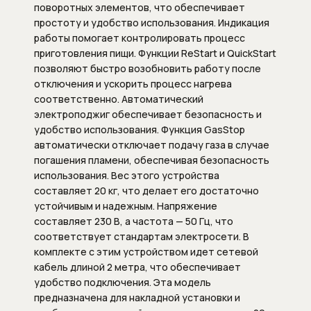
поворотных элементов, что обеспечивает
Внутренние механизмы запорных
простоту и удобство использования. Индикация
вентилей
работы помогает контролировать процесс
приготовления пищи. Функции ReStart и QuickStart
Изливы для смесителей
позволяют быстро возобновить работу после
отключения и ускорить процесс нагрева
Изливы для наполнения ванны
соответственно. Автоматический
электроподжиг обеспечивает безопасность и
Комплектующие к смесителям
удобство использования. Функция GasStop
автоматически отключает подачу газа в случае
Внутренние механизмы для
погашения пламени, обеспечивая безопасность
смесителей
использования. Вес этого устройства
составляет 20 кг, что делает его достаточно
Картриджи для смесителей
устойчивым и надежным. Напряжение
составляет 230 В, а частота — 50 Гц, что
Системы скрытого монтажа
соответствует стандартам электросети. В
комплекте с этим устройством идет сетевой
кабель длиной 2 метра, что обеспечивает
Сифоны
удобство подключения. Эта модель
предназначена для накладной установки и
Сифоны и выпуски