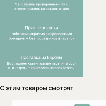
Кофемашины
Отправляем проверенными ТК
с
отслеживанием на каждом этапе
Микроволновые печи
Моющие и чистящие средства
Прямые закупки
Работаем напрямую с европейскими
Моющие и чистящие средства для
брендами —
без посредников и наценок
кофемашин
Моющие и чистящие средства для
Поставка из Европы
посудомоечных машин
Доставляем оригинальные изделия в срок
5–8 недель, с контролем на всех этапах
Моющие и чистящие средства для
стиральных машин
Отдельностоящие морозильники
С этим товаром смотрят
Отдельностоящие сушильные
машины