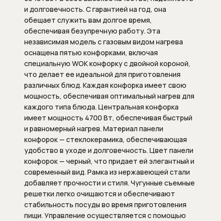
Душевые штанги
и долговечность. С гарантией на год, она
обещает служить вам долгое время,
Подключение для душевого шланга
обеспечивая безупречную работу. Эта
независимая модель с газовым видом нагрева
Ручные души
оснащена пятью конфорками, включая
специальную WOK конфорку с двойной короной,
Скрытые части душевых систем
что делает ее идеальной для приготовления
различных блюд. Каждая конфорка имеет свою
Шланги
мощность, обеспечивая оптимальный нагрев для
каждого типа блюда. Центральная конфорка
Шланговые подсоединения
имеет мощность 4700 Вт, обеспечивая быстрый
и равномерный нагрев. Материал панели
конфорок — стеклокерамика, обеспечивающая
Комплектующие для сантехники
удобство в уходе и долговечность. Цвет панели
конфорок — черный, что придает ей элегантный и
Внутренние механизмы для
современный вид. Рамка из нержавеющей стали
переключателя (дивертора)
добавляет прочности и стиля. Чугунные съемные
положений
решетки легко очищаются и обеспечивают
стабильность посуды во время приготовления
Запорные вентили
пищи. Управление осуществляется с помощью