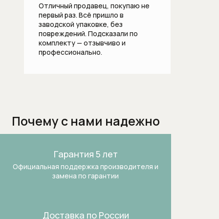
Отличный продавец, покупаю не
Вытяжки для кухни
первый раз. Всё пришло в
заводской упаковке, без
Газовые варочные панели
повреждений. Подсказали по
комплекту — отзывчиво и
Гладильные машины
профессионально.
Духовые шкафы
Духовые шкафы с функцией СВЧ
Почему с нами надежно
Духовые шкафы шириной 60 см
Духовые шкафы шириной 90 см
Гарантия 5 лет
Индукционные варочные панели
Официальная поддержка производителя и
замена по гарантии
Комби-пароварки
Компактные духовые шкафы
Доставка по России