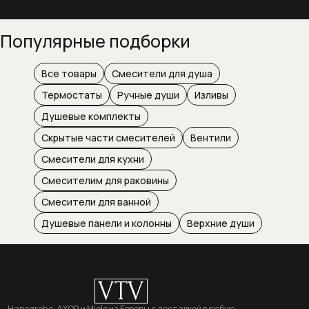
Популярные подборки
Все товары
Смесители для душа
Термостаты
Ручные души
Изливы
Душевые комплекты
Скрытые части смесителей
Вентили
Смесители для кухни
Смесителим для раковины
Смесители для ванной
Душевые панели и колонны
Верхние души
VTV
Hansgrohe, AXOR и Miele из Европы с доставкой в любую