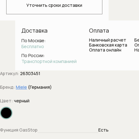
Светильники для ванной комнаты
Уточнить сроки доставки
Стаканы и держатели для зубных
щеток
Доставка
Оплата
Ванны
Наличный расчет
Б
По Москве:
Банковская карта
О
Бесплатно
Оплата онлайн
Н
Душевые системы
По России:
Транспортной компанией
Боковые форсунки
Артикул:
26303451
Верхние души
Бренд:
Miele
(Германия)
Вывод воды с держателем
Цвет:
черный
Держатели душа
Диверторы
Функция GasStop
Есть
Дренажные каналы