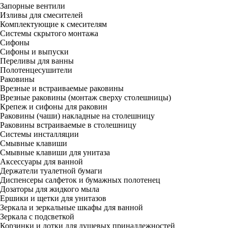
Запорные вентили
Изливы для смесителей
Комплектующие к смесителям
Системы скрытого монтажа
Сифоны
Сифоны и выпуски
Переливы для ванны
Полотенцесушители
Раковины
Врезные и встраиваемые раковины
Врезные раковины (монтаж сверху столешницы)
Крепеж и сифоны для раковин
Раковины (чаши) накладные на столешницу
Раковины встраиваемые в столешницу
Системы инсталляции
Смывные клавиши
Смывные клавиши для унитаза
Аксессуары для ванной
Держатели туалетной бумаги
Диспенсеры салфеток и бумажных полотенец
Дозаторы для жидкого мыла
Ершики и щетки для унитазов
Зеркала и зеркальные шкафы для ванной
Зеркала с подсветкой
Корзинки и лотки для душевых принадлежностей