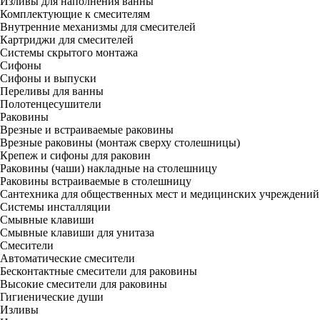
Изливы для наполнения ванны
Комплектующие к смесителям
Внутренние механизмы для смесителей
Картриджи для смесителей
Системы скрытого монтажа
Сифоны
Сифоны и выпуски
Переливы для ванны
Полотенцесушители
Раковины
Врезные и встраиваемые раковины
Врезные раковины (монтаж сверху столешницы)
Крепеж и сифоны для раковин
Раковины (чаши) накладные на столешницу
Раковины встраиваемые в столешницу
Сантехника для общественных мест и медицинских учреждений
Системы инсталляции
Смывные клавиши
Смывные клавиши для унитаза
Смесители
Автоматические смесители
Бесконтактные смесители для раковины
Высокие смесители для раковины
Гигиенические души
Изливы