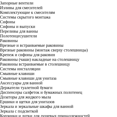
Запорные вентили
Изливы для смесителей
Комплектующие к смесителям
Системы скрытого монтажа
Сифоны
Сифоны и выпуски
Переливы для ванны
Полотенцесушители
Раковины
Врезные и встраиваемые раковины
Врезные раковины (монтаж сверху столешницы)
Крепеж и сифоны для раковин
Раковины (чаши) накладные на столешницу
Раковины встраиваемые в столешницу
Системы инсталляции
Смывные клавиши
Смывные клавиши для унитаза
Аксессуары для ванной
Держатели туалетной бумаги
Диспенсеры салфеток и бумажных полотенец
Дозаторы для жидкого мыла
Ершики и щетки для унитазов
Зеркала и зеркальные шкафы для ванной
Зеркала с подсветкой
Корзинки и лотки для душевых принадлежностей