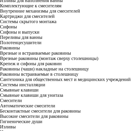
Изливы для наполнения ванны
Комплектующие к смесителям
Внутренние механизмы для смесителей
Картриджи для смесителей
Системы скрытого монтажа
Сифоны
Сифоны и выпуски
Переливы для ванны
Полотенцесушители
Раковины
Врезные и встраиваемые раковины
Врезные раковины (монтаж сверху столешницы)
Крепеж и сифоны для раковин
Раковины (чаши) накладные на столешницу
Раковины встраиваемые в столешницу
Сантехника для общественных мест и медицинских учреждений
Системы инсталляции
Смывные клавиши
Смывные клавиши для унитаза
Смесители
Автоматические смесители
Бесконтактные смесители для раковины
Высокие смесители для раковины
Гигиенические души
Изливы