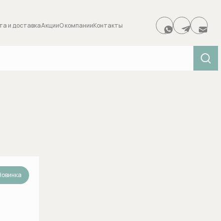
та и доставка
Акции
О компании
Контакты
0 товара
Аксессуары для ванной
Душевые с
 для
Держатели туалетной бумаги
Боковые фо
Итого:
Диспенсеры салфеток и
Верхние ду
низмы для
бумажных полотенец
Вывод воды
дивертора)
Новинка
Дозаторы для жидкого мыла
Держатели 
Ершики и щетки для унитазов
и
Диверторы
Зеркала и зеркальные шкафы
ителей
Дренажные 
для ванной