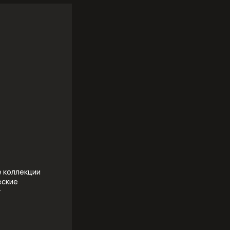
е коллекции
еские
т