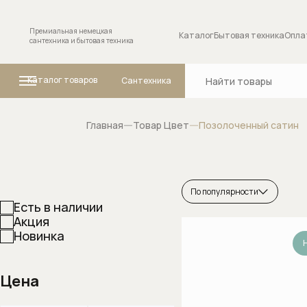
Премиальная немецкая
Каталог
Бытовая техника
Опла
сантехника и бытовая техника
Каталог товаров
Сантехника
Главная
Товар Цвет
Позолоченный сатин
Ванны
Комплектующие
сантехники
По популярности
Есть в наличии
Внутренние меха
Акция
Новинка
переключателя (
положений
Запорные вентил
Цена
Изливы для смес