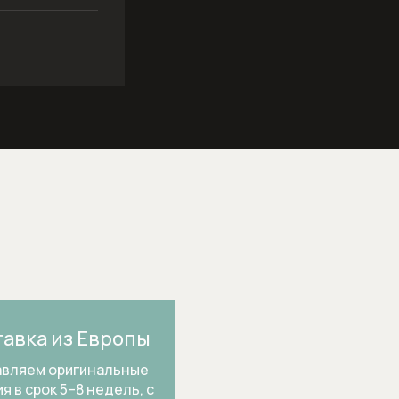
авка из Европы
вляем оригинальные
я в срок 5–8 недель, с