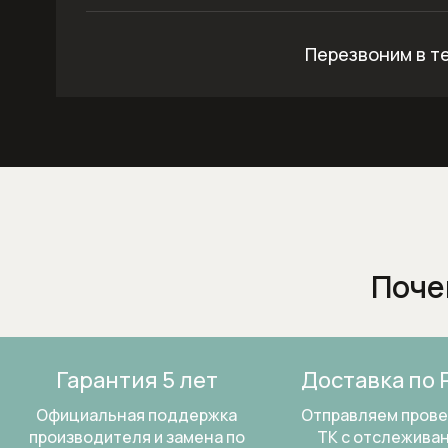
Перезвоним в т
Поче
Гарантия 5 лет
Доставка по 
Официальная поддержка
Отправляем пров
производителя и замена по
ТК
с отслежива