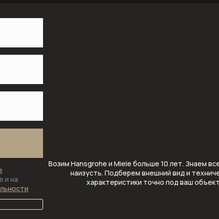
Напольные смесители для
раковины
Настенные смесители для
кухни
Настенные смесители для
раковины
Скрытые части смесителей
Смесители для биде
Смесители для ванны
Смесители для душа
Смесители для кухни
Возим Hansgrohe и Miele больше 10 лет. Знаем вс
Смесители для кухни с
е
наизусть. Подберем внешний вид и технич
выдвижным (вытяжным)
 и на
характеристики точно под ваш объек
альности
изливом
Смесители для кухни с
высоким изливом