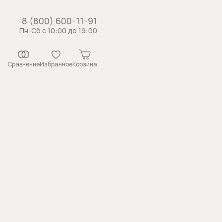
8 (800) 600-11-91
Пн-Сб с 10:00 до 19:00
Сравнение
Избранное
Корзина
истемы
рсунки
ши
 с держателем
душа
каналы