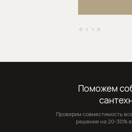
Системы инста
Смывные клавиш
Смывные клавиши
Поможем соб
сантехн
Проверим совместимость все
решение на 20-30% в