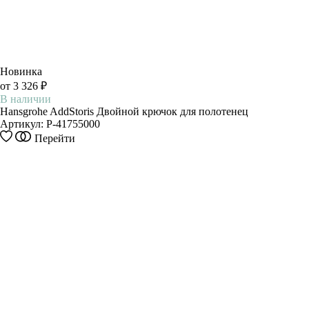
Новинка
от 3 326 ₽
В наличии
Hansgrohe AddStoris Двойной крючок для полотенец
Артикул:
P-41755000
Этот
Перейти
товар
имеет
несколько
вариаций.
Опции
можно
выбрать
на
странице
товара.