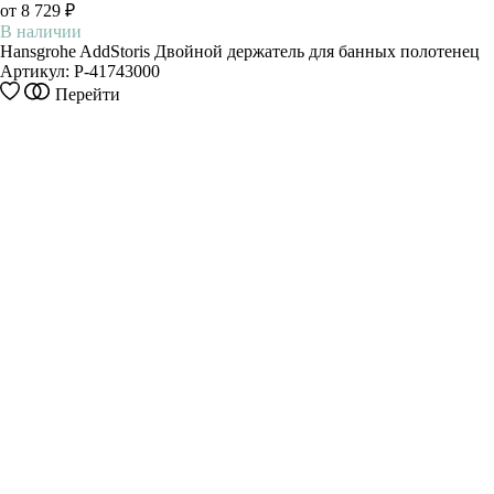
от 8 729 ₽
В наличии
Hansgrohe AddStoris Двойной держатель для банных полотенец
Артикул:
P-41743000
Этот
Перейти
товар
имеет
несколько
вариаций.
Опции
можно
выбрать
на
странице
товара.