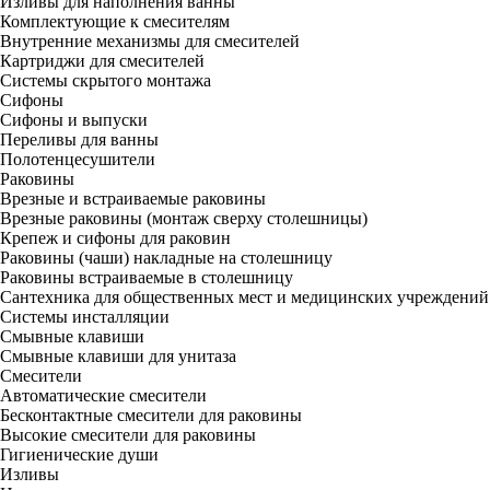
Изливы для наполнения ванны
Комплектующие к смесителям
Внутренние механизмы для смесителей
Картриджи для смесителей
Системы скрытого монтажа
Сифоны
Сифоны и выпуски
Переливы для ванны
Полотенцесушители
Раковины
Врезные и встраиваемые раковины
Врезные раковины (монтаж сверху столешницы)
Крепеж и сифоны для раковин
Раковины (чаши) накладные на столешницу
Раковины встраиваемые в столешницу
Сантехника для общественных мест и медицинских учреждений
Системы инсталляции
Смывные клавиши
Смывные клавиши для унитаза
Смесители
Автоматические смесители
Бесконтактные смесители для раковины
Высокие смесители для раковины
Гигиенические души
Изливы