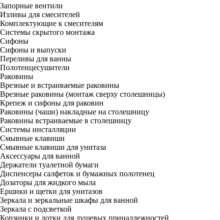
Запорные вентили
Изливы для смесителей
Комплектующие к смесителям
Системы скрытого монтажа
Сифоны
Сифоны и выпуски
Переливы для ванны
Полотенцесушители
Раковины
Врезные и встраиваемые раковины
Врезные раковины (монтаж сверху столешницы)
Крепеж и сифоны для раковин
Раковины (чаши) накладные на столешницу
Раковины встраиваемые в столешницу
Системы инсталляции
Смывные клавиши
Смывные клавиши для унитаза
Аксессуары для ванной
Держатели туалетной бумаги
Диспенсеры салфеток и бумажных полотенец
Дозаторы для жидкого мыла
Ершики и щетки для унитазов
Зеркала и зеркальные шкафы для ванной
Зеркала с подсветкой
Корзинки и лотки для душевых принадлежностей