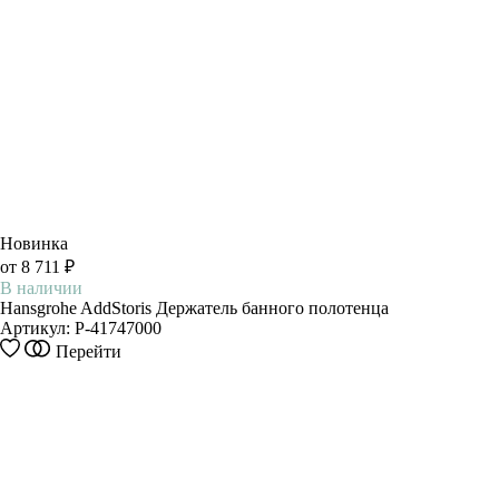
Новинка
от 8 711 ₽
В наличии
Hansgrohe AddStoris Держатель банного полотенца
Артикул:
P-41747000
Этот
Перейти
товар
имеет
несколько
вариаций.
Опции
можно
выбрать